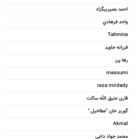
احمد بصيربيگزاد
واحد فرهادي
Tahmina
فرزانه جاويد
رها پن
massumi
reza mirdady
قاری عتیق الله ساکت
گوربز خان "عطاخیل "
Akmal
محمد جواد داعی