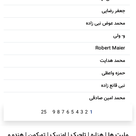
جعفر رضایی
محمد عوض نبی زاده
و- ولی
Robert Maier
محمد هدایت
حمزه واعظی
نبی قانع زاده
محمد امين صادقی
25
9
8
7
6
5
4
3
2
1
ملیت ها
|
هزاره
|
تاجیک
|
اوزبیک
|
تورکمن
|
هندو و