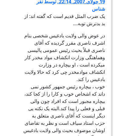
19 جولای 2007, 22:14
,
توسط
نفر
شناس
یک ضرب المثل قدیم است که گفته اند: از
بد بدترش توبه....
در عوض والی ولایت بادغیس شخصی بنام
اشرف ناصری مقرر گردیده که آقای
ناصری قبلاً بحیث رئیس عمومی پالیسی
وهماهنگی وزارت انکشاف مواد مخدر کار
میکرده است ، او بیچاره در وزارت
انکشاف موادمخدر چی کرد که حالا ولایت
بادغیس را کند.
خوب ، بیچاره رئیس جمهور کشور نمی
داند که اشخاص خوب و کارا را از کجا کند،
بیچاره مجبور است که افراد چون والی
قبلی و فعلی را پیدا کند.البته یک نکته یی
دیگر اینست که آقای ناصری متعلق به
حزب استاد سیاف است و نظر به تقاضای
اوشان موصوف بحیث والی ولایت بادغیس