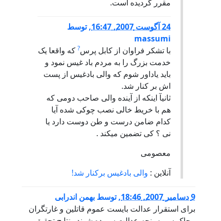
مقرر گردیده است.
24 آگوست 2007, 16:47
,
توسط
massumi
?
با تشکر فراوان از کابل پرس
که واقعا يک
خدمت بزرگ را به مردم باد غیس نمود و
بايد ياداور شوم که والی بادغیس از پست
اش بر کنار شد.
ثانیآ اینکه از آینده والی صاحب دومی که
هم با خریط خالی نصب چوکی شده آیا
کدام ضامن درست و طن دوست دارد یا
نی ؟ کی تضمین میکند .
معصومی
آنلاین :
والی بادغيس برکنار شد!
9 دسامبر 2007, 18:46
,
توسط
بهمن اندرابی
برای استقرار عدالت بایست عموم قاتلین و غارتگران
محاکمه و به پنجه عدالت سپرده شوند . نتایج تحقیق