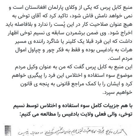
منبع کابل پرس که يکی از وکلای پارلمان افغانستان است و
نمی خواهد نامش فاش شود، تاکيد کرد که آقای توخی به
هيچ عنوان صلاحيت کار در اين پُست را ندارد و بلافاصله بايد
اخراج شود. وی ضمن برشمردن سابقه ی نسيم توخی اظهار
داشت که اين فرد قبلا يک کلينر يا شاگرد راننده ی مسير
هرات به بادغيس بوده و فقط به فکر چور و چپاول اموال
مردم است.
اين منبع به کابل پرس گفت که من به عنوان وکيل مردم
موضوع سوء استفاده و اختلاس اين فرد را پيگيری خواهم
کرد و ايشان را با کمک مراجع قانونی به پنجه ی قانون
خواهيم سپرد.
با هم جزييات کامل سوء استفاده و اختلاس توسط نسيم
توخی، والی فعلی ولايت بادغيس را مطالعه می کنيم: