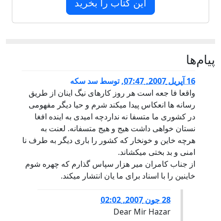
این کتاب را بخرید
پيام‌ها
16 آپریل 2007, 07:47
,
توسط
سد سکه
واقعا فا جعه است هر روز کارهای نیگ اینان از طریق
رسانه ها انعکاس پیدا میکند شرم و حیا دیگر مفهومی
در کشوری ما متسفا نه نداردچه امیدی به اینده افغا
نستان خواهی داشت هیج و هیج متسفانه. لعنت به
هرچه خاین و خونخار که کشور را باری دیگر به طرف نا
امنی و بد بختی میکشاند.
از جناب کامران میر هزار سپاس گذارم که چهره شوم
خاینین را با اسناد برای ما یان انتشار میکند.
28 جون 2007, 02:02
Dear Mir Hazar