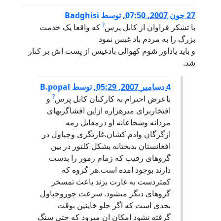
27 جون 2007, 07:50
,
توسط
Badghisi
?
با تشکر فراوان از کابل پرس
که واقعا يک خدمت
بزرگ را به مردم باد غیس نمود
و بايد ياداور شوم کهوالی بادغیس از پست اش بر کنار
شد.
4 دسامبر 2007, 05:29
,
توسط
B.popal
?
باعرض احترام به کارکنان کابل پرس
و
افتخاربرای ميرهزاره ازاين افشاگريهای
مردانه وشجاعانه او درمقابل رمه
ازگرگان وادم کشان.غارتگری وچپاول در
افغانستان بدبختانه بشکل کلتور در بين
گروهای رقيب که زمام رمور را بدست
دارند بوجود امده است.هر گروه که
کمتردست به غارت بزند باعث تمسخر
گروهای ديگر ميشود. سرعت چوروچپاول
بحدی است که اگر جلو خاينين بوقت
گرفته نشود امکان ان ميرود که حتی سنگ