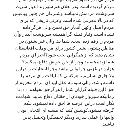
مرذم گرديده است ودر بغلان هم شهروند آنديار شريك
سرنوشت مردمش نميباشد وشبرغان هم چنين وباغيس
كه در بالا معرفي شده است وغزني تاريخي كه براي
مردم اصيل وكهن آنديار حق تعيين والي هرگز داده
نشده است وتبار قبيله گرا هميشه سرنوشت آنديار وآن
مردم را رقم زده است. شما يك والي غير پشتون در
مناطق پشتون نشين كشور براي من وملت افغانستان
نشان دهيد كه از همگرايي بحث شود؟آخير اي مردم
شما زنده هستيد وچرا از حق خويش دفاع نميكنيد؟
هزاره در غزني چرا والي نباشد وچرا انتخابات را دراين
ولا جاري نسازيم تا هركسي كه لياقت راي مردم را
داشته باشد، والي شود.به عقل اييد اي مردم محروم از
حق ! اين قبيله گرايان شما را هرگزحق نخواهند داد، تا
زمانيكه شيروار خودتان از حقتان دفاع نماييد. شهامت
بكار است دراين عرصه ها !حق داده نميشود، بلكه
گرفته ميشود.كوشش كنيد كه مسله اي انتخابي بودن
واليها را عملي سازيد وديگر تحميلگرا وتحميل پذير
نباشيد.