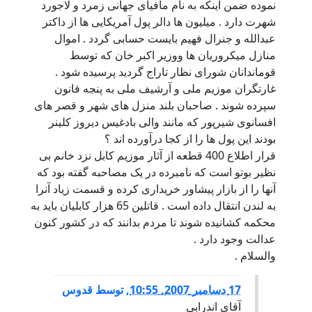
نموده ضمن اینکه به نام مافیای جهانی زمرد و لاجورد
شهرت دارد . میلیون ها دالر پول آمریکایی ها از داکتر
عبدالله و جنرال فهیم بایست حسابی گردد . اموال
منازل میکروریان ها ووزیر اکبر خان که توسط
قوماندانان شورای نظار تاراج گردید پرسیده شود .
غارتگران موزیم ملی و آرشیف ملی به پنجه قانون
سپرده شوند . صاحبان بلند منزل های شهر و قصر های
افسانوی شیرپور که مانند والی بادغیس دیروز کلینر
بودند این پول ها را از کجا درآورده اند ؟
قرار اطلاع 400 قطعه از آثار موزیم کابل نزد خانم بی
نظیر بوتو است که نامبرده در یک مصاحبه گفته بود که
آنها را از بازار پیشاور خریداری کرده و قسمت زیاد آنرا
به لندن انتقال داده است . قاتلین 65 هزار کابلیان باید به
محکمه کشانیده شوند تا مردم بدانند که در کشور کنون
عدالت وجود دارد .
والسلام .
17 دسامبر 2007, 10:55
,
توسط
قدوس
آقای اندرابی