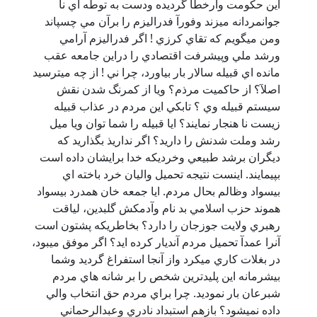
اين حكومت وارخطا گرديده ودست به توطه اي نا
جوانمردانه ميزند وفورآ فدراليزم را برآن مي چسپاند
ومن ميگويم كه تقاي كرزي ! اگر فدراليزم آرامي
ورشد ملي وپيشرفت اقتصادي را دراين جامعه عقب
مانده اي قبيله سالار بار بياورد، چرا ني ! از چه ميترسيد
اصلآ؟ از حاكميت مرذم؟ ويا از كمرنگ شدن نقش
سيستم قبيله وي ؟ تابكي اين مردم در عذاب قبيله
زيست نا هنجار نمايند؟ ايا قبيله را شما توان ويا ميل
رشد وملت شدنش را داريد؟ اگر نداريذ بگذاريد كه
ديگران برشد طبيعي وخرديكه خدا برايشان داده است
بپيمايند. اينست نتيجه تحميل واليان خرد باخته اي
بيسواد وظالم بحال مردم. ايا جمعه خان همدرد بيسواد
هموند حزب اسلامي بد نام وآدمكش گلبدين، لياقت
رهبري ولايت جوزجان را دارد؟ بخاطريكه پشتون است
آنرا عمدآ تحميل مردم آنديار كرده ايد؟ اگر موفق ميبود،
در بغلات كاري ميكرد واز آنجا استفراغ گرديد وشما
بيشرمانه اين پليدترين شخص را بر شانه هاي مردم
شبرعان بار نموديد. چرا براي مردم حق انتخاب والي
داده نميشود؟ بازهم استبداد نادري وعبدالرحماني