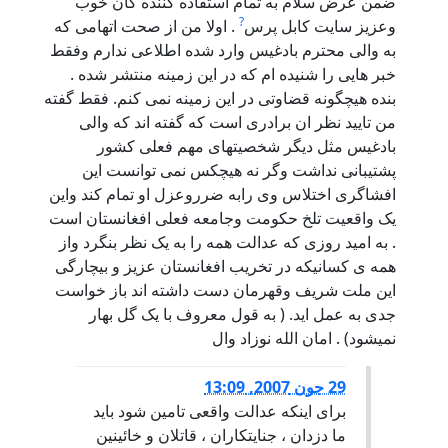
ضمن عرض سلام به تمام استفاده کننده گان خوب
?
وعزیز سایت کابل پرس
. اولا من از صحت اتهامی که
به والی محترم بادغیس وارد شده اطلاعی ندارم وفقط
خبر هایی را شنیده ام که در این زمینه منتشر شده .
بنده هیچگونه قضاوتی در این زمینه نمی کنم. فقط گفته
من تایید نظر ان برادری است که گفته اند که والی
بادغیس مثل دیگر شخصیتهای مهم فعلی کشور
پشتیبانی نداشت وگر نه هیچکس نمی توانست این
افشاگری اختلاس وی رابه ضرروعزل او تمام کند واین
یک واقعیت تلخ حکومت وجامعه فعلی افغانستان است
. به امید روزی که عدالت همه را به یک نظر بنگرد واز
همه ی کسانیکه در تخریب افغانستان عزیز و بیچارگی
این ملت شریف وقهرمان دست داشته اند باز خواست
جدی به عمل اید. ( به قول معروف با یک گل بهار
نمیشود) . امان الله نوزاد وال
29 جون 2007, 13:09
برای اینکه عدالت واقعی تامین شود باید
ما دزدان ، جنایتکاران ، قاتلان و خائینین