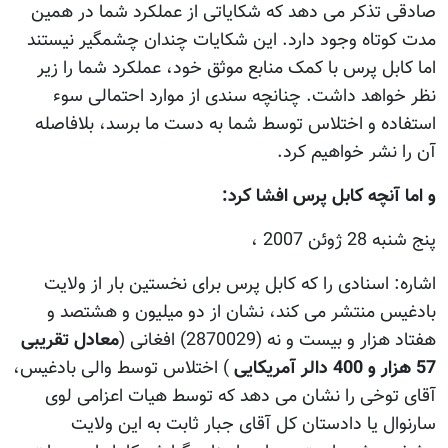
صادقی تذکر می دهد که شکاياتی از عملکرد شما در همين
مدت کوتاه وجود دارد. اين شکايات چندان چشمگير نيستند
اما کابل پرس با کمک منابع موثق خود، عملکرد شما را زير
نظر خواهد داشت. چنانچه سندی از موارد احتمالی سوء
استفاده و اختلاس توسط شما به دست ما برسد، بلافاصله
آن را نشر خواهيم کرد.
و اما آنچه کابل پرس افشا کرد:
پنج شنبه 28 ژوئن 2007 ،
اشاره: اسنادی را که کابل پرس برای نخستين بار از ولايت
بادغيس منتشر می کند، نشان از دو ميليون و هشتصد و
هفتاد هزار و بيست و نه (2870029) افغانی (
معادل تقريبی
57 هزار و 400 دالر آمريکايی
) اختلاس توسط والی بادغيس،
آقای توخی را نشان می دهد که توسط هيات اعزامی لوی
سارنوال يا دادستان کل آقای جبار ثابت به اين ولايت