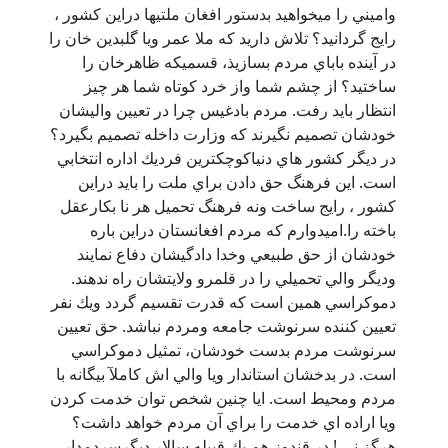
واميني را ميخواهيد بدستور افغان ملتيها دراين كشور ،
رايج گردانيد؟ تلاش داريد كه ملا عمر ويا گلبدين خان را
در آينده باباي مردم بسازيذ، قسميكه ظاهرخان را
ساختيد؟ از چشم شما واز خرد كوتاه شما هر چيز
انتظار بايد رفت. مردم بادغيس چرا در تعيين واليشان
خودشان تصميم نگيرند كه وزارت داخله تصميم بگيرد؟
در ديگر كشور هاي دنياكوچكترين فرديك اداره انتخابي
است. اين فرهنگ حق دادن براي ملت را بايد دراين
كشور ، رايج ساخت ونه فرهنگ تحميل هر نا بكارعقل
باخته را.اميدوارم كه مردم افغانستان دراين باره
خودشان از حق طبيعي وخدا دادگيشان دفاع نمايند
وديگر والي تحميلي را در قلمرو ولايتشان راه ندهند.
دموكراسي همين است كه قدرت تقسيم گردد ويك نفر
تعيين كننده سرنوشت جامعه ومردم نباشد. حق تعيين
سرنوشت مردم بدست خودشان، تمثيل دموكراسي
است. در بدخشان استاندار ويا والي اش كاملآ بيگانه با
مردم ومحيط است. ايا چنين شخص توان خدمت كردن
ويا اراده اي خدمت را براي آن مردم خواهد داشت؟
هرگز ني ! در قندوز هم يك قبيله سالار ديگرسردمدار