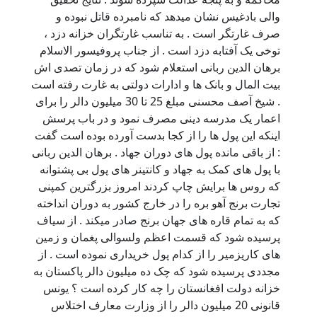
والی بادغیس نشان میدهد که نامبرده قاتل نبوده و
صرف غارتگر است . به تناسب غارتگران خزانه دزد ،
توخی یک آفتابه دزد است . از جناب پروفیسور الاسلام
برهان الدین ربانی استعلام شود که در زمان تصدی اش
بیت المال و بانک ها و ادارات دولتی به غارت رفته است
. شیخ آصف محسنی مبلغ 25 تا 30 میلیون دالر را برای
اعمار یک مدرسه دینی مصرف نمود و در باب پرسش
اینکه این پول ها را از کجا بدست آورده بوده است گفت
: از باقی مانده پول های دوران جهاد . برهان الدین ربانی
با پول های کمک به جهاد و کانتینر های پول بی پشتوانه
که روس ها برایش چاپ کردند امروز بزرگترین کمپنی
تجارت برنج آهو بره را در خارج کشور به دوران انداخته
که به تمام قاره های جهان برنج صادر میکند . از سیاف
پرسیده شود که قسمت اعظم ولسوالی پغمان و زمین
های کاریزمیر را از کدام پول خریداری نموده است . از
مجددی پرسیده شود که چک ده میلیون دالر پاکستان به
خزانه دولت افغانستان را چه کار کرده است ؟ یونس
قانونی 20 میلیون دالر را از وزارت معارف اختلاس