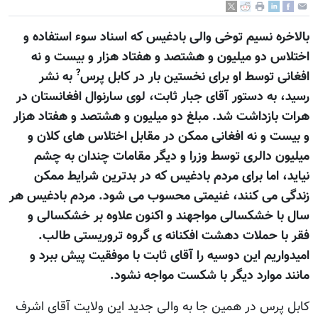
بالاخره نسيم توخی والی بادغيس که اسناد سوء استفاده و
اختلاس دو ميليون و هشتصد و هفتاد هزار و بيست و نه
?
افغانی توسط او برای نخستين بار در کابل پرس
به نشر
رسيد، به دستور آقای جبار ثابت، لوی سارنوال افغانستان در
هرات بازداشت شد. مبلغ دو ميليون و هشتصد و هفتاد هزار
و بيست و نه افغانی ممکن در مقابل اختلاس های کلان و
ميليون دالری توسط وزرا و ديگر مقامات چندان به چشم
نيايد، اما برای مردم بادغيس که در بدترين شرايط ممکن
زندگی می کنند، غنيمتی محسوب می شود. مردم بادغيس هر
سال با خشکسالی مواجهند و اکنون علاوه بر خشکسالی و
فقر با حملات دهشت افکنانه ی گروه تروريستی طالب.
اميدواريم اين دوسيه را آقای ثابت با موفقيت پيش ببرد و
مانند موارد ديگر با شکست مواجه نشود.
کابل پرس در همين جا به والی جديد اين ولايت آقای اشرف