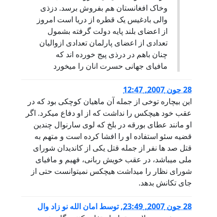
وخاک افغانستان هم بفروش برسد. دزذی
والی بادغيس يک قطره از دريا است امروز
از اعضای بلند پايه دولت گرفته بشمول
تعدادی از اعضای پارلمان تعدادی ازواليان
چنان باهم در درذی پيج خورده اند که
مافيای جهانی حسرت انان را ميخورد
28 جون 2007, 12:47
اين بیچاره توخی از جمله آن ماهیان کوچکی بود که در
عقب خود هیچکس را نداشت که از او دفاع میکرد. اگر
او مانند عطای بورقه در بلخ که لوی سارنوال چندین
قضیه سئو استفاده او را افشا کرده است و متهم به
قتل صد ها نفر از جمله قتل یکی از کاندیدان شورای
ملی میباشد، در عقب خویش ربانی، فهیم و مافیای
شورای نظار را میداشت هیچکس نمیتوانست حتی از
جای تکانش بدهد.
28 جون 2007, 23:49
,
توسط
امان الله نو زاد وال