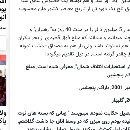
افش
اهدین" یاد آور شد, و هم توسط یک جاسوس سابق سیا
پوش
یق تلخ یک دوره ئی از تاریخ معاصر کشور مان محسوب
انو
سه شنبه2
در کتاب گری شرون ادعا کرده است که تقریباً مقدار 5 میلیون دالر را در مدت 40 روز به" رهبران" و
میدانیم و میدانند که مبلغ فوق قطره ی از بحر بیکران
هم نمیتواند باشد ولی باز هم به مصداق - مشت نمونه
غ چقدر گرفته است, در ذیل تقدیم میگردد:
تر استخبارات ائتلاف شمال", معرفی شده است, مبلغ
ول
صیل حکایت نموده, مینویسد " زمانی که بسته های نوت
پا
نیده بودم روی میزی که در وسط اتاق جا داشت گذاشتم,
ظات اول کوشش میکنند به پول تمایلی نشان ندهند,