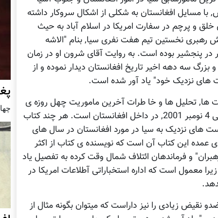
 در تمام دوران فعالیت 35 ساله اش, با مسایل افغانستان به شکلی از اشکال سروکار داشته
لق و پرچم در سفارت امریکا در اسلام آباد به حیث
تش رهبری نخستین تیم هفت نفری سیا, بنام "الاشه
چند روزی بعد از حادثه 11 سپتمبر در پنجشیر بوده است. به روایت آقای شرون او در زمان
و بزرگ سه دهه اخیر تاریخ افغانستان دیدار نموده و از
 های نزدیک خود" یاد آور شده است.
پغ
 ها, تحلیل ها و خا طرات آخرین ماموریت چهل روزه ی
چهار شنب
آقای شرون در سیا, از تاریخ 26 سپتمبر 2001 الی 4 نومبر 2001, در داخل افغانستان است. هر چند کتاب
ست های نزدیک به سیا در مورد افغانستان در سال های
ی عمده این کتاب آن است که نویسنده ی کتاب از اکثر
ران" و فرماندهان ائتلاف شمال وقت کرده به تفصیل یاد
را معمول است که اداره استخباراتی آطلاعات امریکا در
دهد.
ضدو نقیض زیادی را نیز داراست که میتوان بگونه مثال از