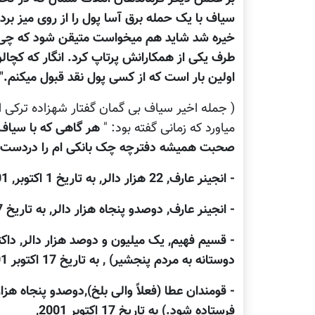
سیاف با یک حمله برق آسا پول را از روی میز برد
خیره شد شاید هم میخواست متیقن شود که چی چی
طرف یکی از همکارانش پرتاپ کرد. انگار که کچالو
اولین بار است که از کسی پول نقد قبول میکنم." (1
( جمله اخیر سیاف بی گمان گفتار شهزاده ترکی
میاورد که زمانی گفته بود: "
هر گاهی که با سیاف و
صحبت همیشه دفترچه چک بانکی ام را دردست 
- انجینر عارف, 22 هزار دالر, به تاریخ 1 اکتوبر, 2001, و 10 هزار دالر به تاریخ 2 اکتوبر, باراک, پنجشیر,
- انجینر عارف, دوصدو پنجاه هزار دالر, به تاریخ 7 اکتوبر, باراک پنجشیر
- قسیم فهیم, یک میلیون و دوصد هزار دالر, داکت
دوستانه به مردم پنجشیر) , به تاریخ 17 اکتوبر 2001, آستانه, پنجشیر
- قومندان عطا (فعلاً والی بلخ),دوصدو پنجاه هزا
فرستاده شود.) به تاریخ 17 اکتوبر 2001,