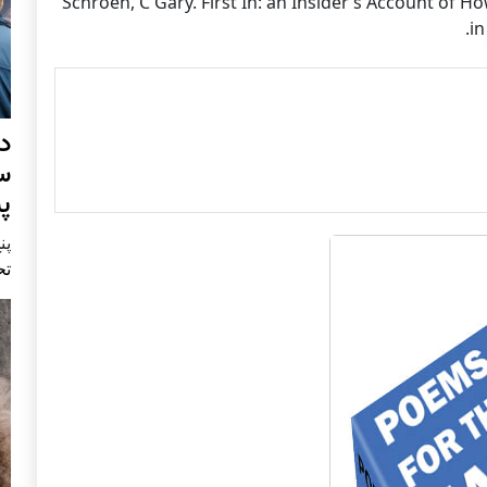
(3) Schroen, C Gary. First In: an Insider’s Account o
in
د
س
پ
پنج 
تح