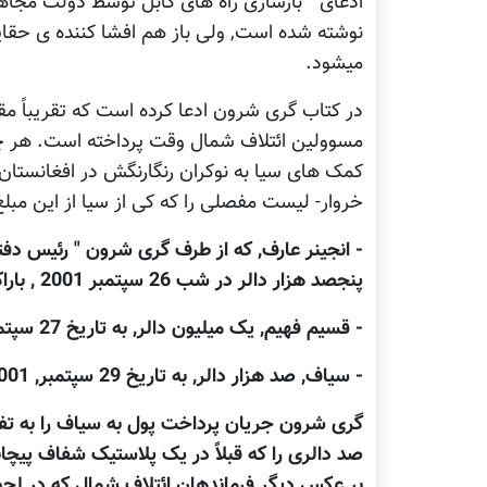
ادعای " بازسازی راه های کابل توسط دولت مج
نوشته شده است, ولی باز هم افشا کننده ی حقا
میشود.
مسوولین ائتلاف شمال وقت پرداخته است. هر چند 
کمک های سیا به نوکران رنگارنگش در افغانستان 
خروار- لیست مفصلی را که کی از سیا از این مبل
- انجینر عارف, که از طرف گری شرون " رئیس دف
پنجصد هزار دالر در شب 26 سپتمبر 2001 , باراک, پنجشیر,
- قسیم فهیم, یک میلیون دالر, به تاریخ 27 سپتمبر 2001, باراک, پنجشیر,
- سیاف, صد هزار دالر, به تاریخ 29 سپتمبر, 2001, گلبهار
گری شرون جریان پرداخت پول به سیاف را به تف
صد دالری را که قبلاً در یک پلاستیک شفاف پیچا
بر عکس دیگر فرماندهان ائتلاف شمال که در لح