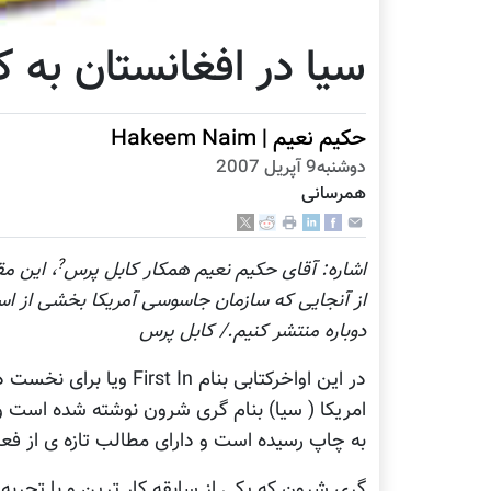
سیا در افغانستان به 
حکيم نعيم | Hakeem Naim
دوشنبه9 آپریل 2007
همرسانی
?
اشاره: آقای حکيم نعيم همکار کابل پرس
، اين مق
از آنجايی که سازمان جاسوسی آمريکا بخشی از اسن
دوباره منتشر کنيم./ کابل پرس
در این اواخرکتابی بنام 
امریکا ( سیا) بنام گری شرون نوشته شده است و ی
به چاپ رسیده است و دارای مطالب تازه ی از فعا
گری شرون که یکی از سابقه کار ترین و با تجربه