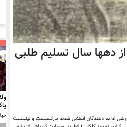
ز دهها سال تسلیم طلبی
ول
پا
چهار شنب
وشی ادامه دهندگان انقلابی شدند مارکسیست و لینینست
بی کشور (مجید کلکانی) ازطریق وبسایت که ناشر اندیشه