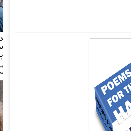
د
س
پ
پنج 
تح