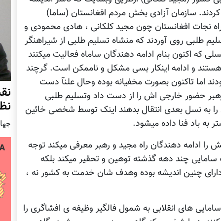
دند. سازمان آزادی بخش مردم افغانستان (ساما)
راه نجات افغانستان چون مجید کلکانی ، هادی محمودی و
یم طلبی روی آوردند که منشاه تسلیم طلبی از شیراهنگر
سلی که اکنون بنام ادامه دهندگان ساماه فعالیت میکنند
ستند و ادامه اینکار بسی مشکل و ناممکن است. گرچند
دند اما تاکنون بصورت مخفیانه بوده وحال علنآ دست
نق
 رهبر حضور خارجی اش را از دست داد وتسلیم طلبی
نظ
 را به نسل بعدی انتقال بدهند اینک توسط شخصی خائین
ر به باد فنا داده میشود.
چهار شنب
یش را ادامه دهندگان راه مجید و رهبر معرفی میکند توجه
ه سامایی چند دهه گذشته توهین و تحقیر میکند بلکه
دارای چنین اندیشه بوده وهدف شان خدمت به کشور نه ،
امایی های انقلابی به شمول فالگیر وظیفه ی افشاگری را