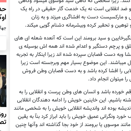
رزه کنند. زیرا شخصی که گاهی سید موسوی میشود وگاهی
حد
و ضد انقلابی است نه یک خدمت گار حقیقی در راه یک
اوک
بی و مارکسیست دست به افشاگری میزند و به زنان
توهین و تحقیر کرده وبیشرمانه دشنام گویی میکند.
چهار شنب
رخایین و سید برومند این است که آنعده شعله ای های
ق و پرچم دستگیر و اعدام شده اند همه اش بوسیله ی
 وبه دست قصابان سپرده شده اند زیرا اینکار به تجربه
مال میباشند. این موضوع بسیار مهم وبرجسته است زیرا
ابی را افشا کرده باشد و به دست قصابان وطن فروش
ا میتوان انجام داد.
م خورده باشد و انسان های وطن پرست و انقلابی را به
شته باشیم. این خاینین خویش را ادامه دهندگان انقلابی
ندیشه بوده اند واندیشه انقلابی خویش را به شخصی مانند
روز
 خورد ونگرانی عمیق خویش را باید ابراز کرد بنآ به یقین
تص
د موسوی یا برومند از خود بجا گذاشته اند وآنها چنین