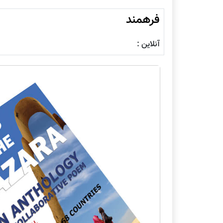
فرهمند
آنلاین :