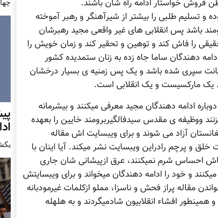
چهار شن
 فروش خواستار ادامه راه شان باشند.
 و تسلیم طلبی را بیشتر از شیرآهنگر و رهبر آموخته
ومند باشد پس انقلابی های غیر واقعی مجید رهبرشان
قیقی را فاش کند و توهین و تحقیر کند و زمان خویش را
امه دهندگان ساما جاه زده به زنان ستمدیده کشور
یانت سپری شده باشد و یک پس زمنیه ی بسیار درخشان
شد یک مارکسیست و یک انقلابی است.
وباره ادامه دهندگان مجید معرفی میکنند و بیشرمانه
پيش
یزنند ووظیفه ی مقدس سیدفالگیربرومند خایین را بعهده
اد
افغانستان آزاد می شوند و برای ویبسایت اش مقاله
يكشنبه7 دس
لق و پرچم رادراین ویبسایت نشر میکند. آیا اینان با
فحاش احساس شرم نمیکنند، عرق ازپیشانی شان جاری
میکنند و خود را ادامه دهندگان میخواند و برای ویبسایتش
ندن مقاله پراز فحش و ناسزا، مملو ازکلمات غیرمودبانه
 همینطور افشاء انقلابیون شادمیگردند و به هلهله