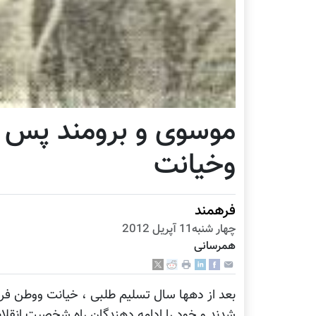
موسوی و برومند پس ا
وخیانت
فرهمند
چهار شنبه11 آپریل 2012
همرسانی
بعد از دهها سال تسلیم طلبی ، خیانت ووطن فر
شدند و خود را ادامه دهندگان راه شخصیت انقلا