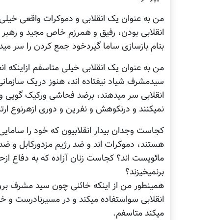
من به عنوان یک انقلابی و دموکرات واقعی خیل
انقلابی بودن، رفیق و همرزم خاص مجید و رهبر 
بنام بازسازی ساما گیردخود جمع کردن را سر مید
من به عنوان یک انقلابی خیلی متاسفم ازاینکه انع
سیدمشرف شیاد نیفتاده اند، هنوز دریک سازمانی 
انقلابی سر میدهند، برضد فحاشی ورکیک گویی و
نمیکنند و درنکوهش و نفرین و دوری ازهرنوع ارتباط
کجاست وجدان بیدار انقلابیون که خود را سامایی 
هستند، دموکرات اند و ضد رژیم مزدورکابل و ض
مائویست اند؟ کجاست زنان آزاده که به دفاع ا
برنمیخیزند؟
همینطور من از اینکه خائنی چون سید مشرف بروم
انقلابی سواستفاده میکند و در مسیرنادرست و خای
میکند متاسفم.