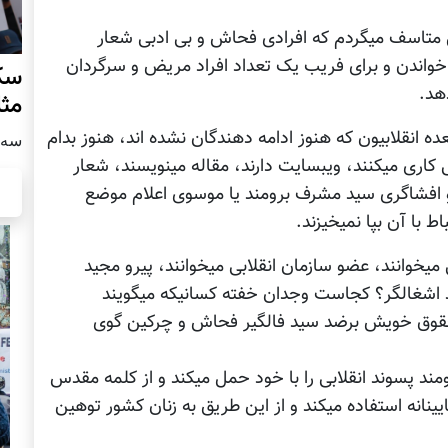
ی متاسف میگردم که افرادی فحاش و بی ادبی شعار
خواندن و برای فریب یک تعداد افراد مریض و سرگردان
سکو
هد.
مث
ده انقلابیون که هنوز ادامه دهندگان نشده اند، هنوز بدام
سه شنبه
کاری میکنند، ویبسایت دارند، مقاله مینویسند، شعار
 افشاگری سید مشرف برومند یا موسوی اعلام موضع
 با آن بپا نمیخیزند.
میخوانند، عضو سازمان انقلابی میخوانند، پیرو مجید
د اشغالگر؟ کجاست وجدان خفته کسانیکه میگویند
زحقوق خویش برضد سید فالگیر فحاش و چرکین گوی
ند پسوند انقلابی را با خود حمل میکند و از کلمه مقدس
ینانه استفاده میکند و از این طریق به زنان کشور توهین