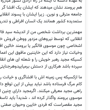
به عهده داشته تا اینکه در راه آزادی کشور مبا
هم برومند نشان میدهند که ایشان یک افشا گر 
جامعه مترقی و نوین. زیرا ایشان با پسوند انقلا
ستمدیده کشور همانند یک انسان افراطی و تندرو 
مهمترین برداشت شخصی من از اندیشه سید فالگی
انقلابی که توسط نیروهای مزدور ووطن فروش خل
اشخاصی چون موسوی فالگیر یا برومند خائین افشا
وخیانت نیاز دارد که این خایننین مافوق این اع
کسیکه مجید رهبر خویش را و شعله ای های انقل
سپرده باشد هرکاری از دستش برمیاییدوهرجنایتی ر
ما ازکسیکه پس زمینه اش با افشاگری و خیانت رق
کام مرگ فرستاده باشد نباید بیش از این توقع دا
راهی مجید معرفی میکنند. اگرمجید دارای چنین ا
موسوی برومند واگذار کرده اند ، شدیدآ باید تاسف
مجید مقصراست که فردی خایین وحیوان صفتی مانن