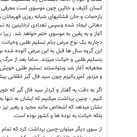
انسان کثیف و خائین چون موسوی است معرفی کر
بازحمات و جان فشانیهای شبانه روزی قهرمانان 
دهاتی ایجاد شده وسپس تعدادی ازخاینین به تسل
آغاز و به یقین به موسوی ختم خواهد شد. زیرا ن
دچاربه یک نوع مرض بنام تسلیم طلبی وخیانت ه
این گروه سال ها قبل به این مرض آلوده شده بو
بتسلیم طلبی و خیانت میزنند. ساما بعد از مرگ
مخفیانه آغاز شد ونتوانستند تسلیم طلبی خویش
و مزدور آمپریالیزم چون سید فال گیر انقلابی بیشت
اگر به دقت به گفتار و کردار سید فال گیر که خو
کنیم ، چنین برداشت میکنیم که ایشان نه تنها ب
نشان میدهد که اشخاص مانند مجید و رهبر نیز 
بلکه خیانت به توده ها و کشور بوده است.
از سوی دیگر میتوان چنین برداشت کرد که تمام س