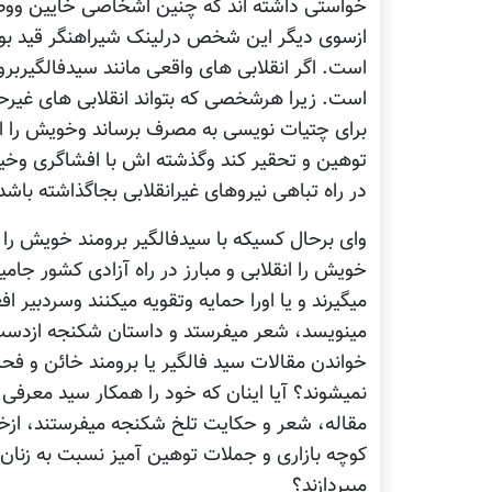
خواستی داشته اند که چنین اشخاصی خایین ووطن
ازسوی دیگر این شخص درلینک شیراهنگر قید بوده
است. اگر انقلابی های واقعی مانند سیدفالگیربر
است. زیرا هرشخصی که بتواند انقلابی های غیرح
برای چتیات نویسی به مصرف برساند وخویش را اد
توهین و تحقیر کند وگذشته اش با افشاگری وخ
در راه تباهی نیروهای غیرانقلابی بجاگذاشته با
وای برحال کسیکه با سیدفالگیر برومند خویش را د
خویش را انقلابی و مبارز در راه آزادی کشور جام
میگیرند و یا اورا حمایه وتقویه میکنند وسردبیر 
مینویسد، شعر میفرستد و داستان شکنجه ازدست خ
خواندن مقالات سید فالگیر یا برومند خائن و 
نمیشوند؟ آیا اینان که خود را همکار سید معرفی 
مقاله، شعر و حکایت تلخ شکنجه میفرستند، ازخوا
کوچه بازاری و جملات توهین آمیز نسبت به زنان و
میپردازند؟