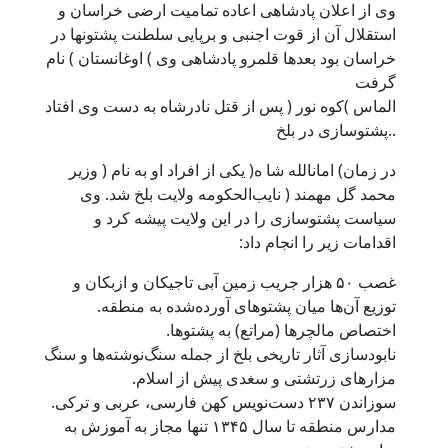
وی از اعلان پادشاهی اعاده تمامیت ارضی خراسان و
استقلال آن از قوت اجنبی و برپایی سلطنت پشتونها در
خراسان بود بعدها قلمرو پادشاهی وی ) اوغانستان ) نام
گرفت
الماس )کوه نور ( پس از قتل نادرشاه به دست وی افتاد
..پشتوسازی در بلخ
در زمان) امانالله شا ه( یکی از افراد او به نام ( وزیر
محمد گل مهمند ( نایب‌الحکومه ولایت بلخ شد. وی
سیاست پشتوسازی را در این ولایت پیشه کرد و
اقدامات زیر را انجام داد:
غصب ۵۰ هزار جریب زمین آبی تاجیکان و ازبکان و
توزیع آن‌ها میان پشتوهای آورده‌شده به منطقه.
اختصاص مالچرها (مراتع) به پشتوها.
نابودسازی آثار تاریخی بلخ از جمله سنگ‌نوشته‌ها و سنگ
مزارهای زرتشتی و سغدی پیش از اسلام.
سوزاندن ۲۳۷ دست‌نویس کهن فارسی، عربی و ترکی.
مدارس منطقه تا سال ۱۳۴۵ تنها مجاز به آموزش به