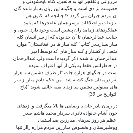
مزروعی وعلفچر آنها به فاتحين، گناه نابخشودنی و
خصومت نژادی است و چگونه اين زيان به بازمانده گان
آن مردم جبران می گردد ؟! چنانچه که اکنون هم
تنازعات و اختلافات برسر همان علفچرها که پيامد
عملکردهای زمامداران پيشين است وجود دارد. جنون و
جنایت عبدالرحمان تا آن حد بوده که از سر انسان کله
منار بسازد.در کتاب" کله منار ها در افغانستان" موارد
متعدد از کشتار و کله منار های که توسط امیر
عبدالرحمان بنا شده ذکر گردیده است ولی عبدالرحمان
در خاطراتش فقط به یکی از آنها اعتراف نموده
است.در جنگهای هزاره جات "از طرف دشمن سه هزار
نفر درمیدان جنگ کشته شد...من حکم دادم منار از سر
های مقتولین دشمن سا زند تا بقیه خائف شوند."(تاج
التواریخ ص 39)
در زمان نادر خان نا رضایتی ها بالا میگرفت و اژدهای
خون آشام خانواده نادری سردار محمد هاشم صدر
اعظم هر روز سرهای مبارزین ضد استبداد
ووطنپرستان و بخصوص مبارزین مردم هزاره رااز تنها