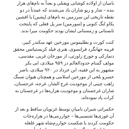
بامیان از اولاده کوشانی ویفتلی و بعدآ به نام‌های هزار
بنده – شار و ریو شاران یاد می‌شدند که عمدتآ در دو
نقطه تاریخی این سرزمین به نام‌های (پشین) یا افشین
یکاو لنگ کنونی و (سورمین) سر پل فعلی که پایتخت
تابستانی و زمستانی ایشان بودند حکومت میرا ندند.
کنت کورت و بطلیموس مورخین عهد سکندر کبیر،
فریبه جهانگرد فرانسوی، هنری فیلد کریستیاتس محقق
دنمارکی و جورج راورتی، از مورخان غربی. مقدسی،
مولف گمنام حدودالعالم در ۹۵۹ میلادی، ابی بکر
مشهور به ابن فقیه، ابن خرداد در ۹۲۰ میلادی، ناصر
خسرو بلخی از مورخین اسلامی و همچنان هیوان تسنگ
راهب چینی از موجودیت غرج الشار، غرجه، غرجستان،
شاران غرجستان و موجودیت هزاره‌ها در غرجستان به
کرات یاد نموده‌اند.
حکمرانی شیران بامیان توسط غزنویان ساقط و بعد از
آن غوری‌ها شنسبی‌ها – خوارزمی‌ها در هزاره‌جات
حکومت کردند با شکست خوارزم‌شاه شهر غلغله