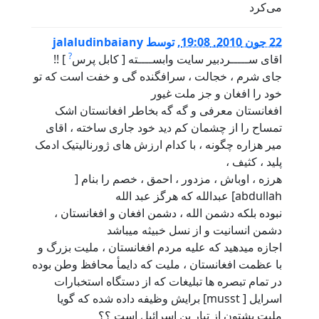
می‌کرد
22 جون 2010, 19:08
,
توسط
jalaludinbaiany
?
اقای ســـــردبير سايت وابســــته [ کابل پرس
] !!
جای شرم ، خجالت ، سرافگنده گی و خفت است که تو
خود را افغان و جز ملت غيور
افغانستان معرفی و گه گه بخاطر افغانستان اشک
تمساح را از چشمان کم ديد خود جاری ساخته ، اقای
مير هزاره چگونه ، با کدام ارزش های ژورناليتيک ادمک
پليد ، کثيف ،
هرزه ، اوباش ، مزدور ، احمق ، خصم را بنام [
abdullah] عبدالله که هرگز عبد الله
نبوده بلکه دشمن الله ، دشمن افغان و افغانستان ،
دشمن انسانيت و از نسل خبيثه ميباشد
اجازه ميدهيد که عليه مردم افغانستان ، مليت بزرگ و
با عظمت افغانستان ، مليت که دايمأ محافظ وطن بوده
در تمام تبصره ها تبليغات که از دستگاه استخبارات
اسرايل [ musst] برايش وظيفه داده شده که گويا
مليت پشتون از تبار بن اسرائيل است ؟؟