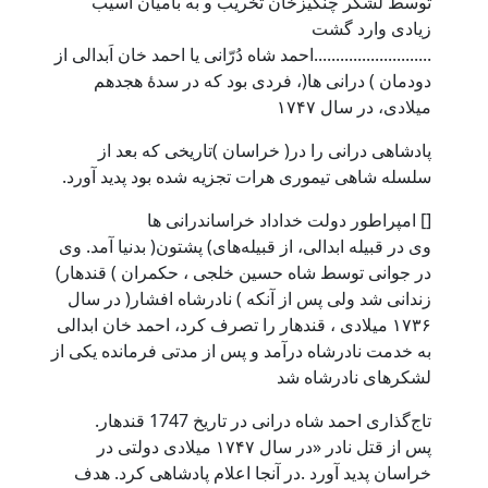
توسط لشکر چنگیزخان تخریب و به بامیان آسیب
زیادی وارد گشت
...........................احمد شاه دُرّانی یا احمد خان اَبدالی از
دودمان ) درانی ها(، فردی بود که در سدهٔ هجدهم
میلادی، در سال ۱۷۴۷
پادشاهی درانی را در( خراسان )تاریخی که بعد از
سلسله شاهی تیموری هرات تجزیه شده بود پدید آورد.
[] امپراطور دولت خداداد خراساندرانی ها
وی در قبیله ابدالی، از قبیله‌های) پشتون( بدنیا آمد. وی
در جوانی توسط شاه حسین خلجی ، حکمران ) قندهار)
زندانی شد ولی پس از آنکه ) نادرشاه افشار( در سال
۱۷۳۶ میلادی ، قندهار را تصرف کرد، احمد خان ابدالی
به خدمت نادرشاه درآمد و پس از مدتی فرمانده یکی از
لشکرهای نادرشاه شد
تاج‌گذاری احمد شاه درانی در تاریخ 1747 قندهار.
پس از قتل نادر «در سال ۱۷۴۷ میلادی دولتی در
خراسان پدید آورد .در آنجا اعلام پادشاهی کرد. هدف