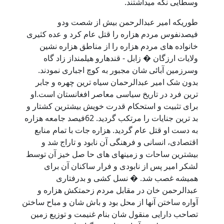
وسطایی نگه میداشتند.
طوریکه امیر عبدالرحمن بیش از شصت ودو
فیصدنفوس مردم هزاره را قتل عام کرد و عده کثیری
خانواده های مردم هزاره را از مناطق هزاره نشین
ولایات ارزگان � زابل - قندهارو هیلمنداز زاد گاه
وسرزمین آبائی شان مجبور به کوچ اجباری نمودند.
بدون شک امیر عبدالرحمان سیاه ترین چهره و جابر
ترین فرد در تاریخ سیاسی معاصر افغانستان است.او
برای تثبیت و استحکام قدرت خویش بیشترین کشتار و
بد ترین جنایات را مرتکب گردید. 62فیصد جامعه هزاره
به دست او قتل عام گردید. هزاره جات با تمام منابع
اقتصادی، انسانی و فرهنگی آن نابود و تاراج شد و
بیشترین ساحات و زمینهای های حا صل خیز آن توسط
لشکر امیر پس از نابودی و فرار ساکنان آن برای
همیشه غصب شد. � نسل کشی و بدرفتاری
عبدالرحمن خان در مقابل مردم زحمتکش هزاره و
آواره ساختن آنها از محل بود و باش شان و مباح ساختن
تصاحب دارايی منقول شان بنام غنيمت و توزيع زمين