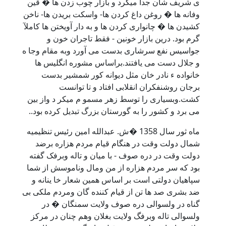
ی شریف شان جدا میکرد و بازار چوب زدن ها � قین
وفانه ها � روغن داغ کردن ها- واسکت بریدن ها- ناخن
کشیدن ها � چانواری کردن ها و به دار آویختن ها کاملآ
گرم بود. درین بازار خونین - فقط تاجران خون و
جواسیس نفع سرشاری بدست می آورد وبه مقام وجا ه
و جلال دست می یافتند.براساس مشوره انگلیس ها
خانواده ء نادر خان مثل دیوانه کور شمشیر بدست
برجان روشنفکران انقلابی افتاد و تا توانست
کشت.وبسیاری را توسط زهر مسمو م میکر د واز بین
می برد و کشور را به گورستان بزرگ تبدیل کرده بود..
ماه ثور سال 1358 �ش. عبدالله امین رئیس تنظیمیه
شمال دولت وقت در هنگام قیام مردم هزاره برضد
دولت وقت در دره صوف - با میان و تاله وبرفک گفته
بود که سر مردم هزاره از من ومال وناموسش از شما
سپاهیان دولتی است بر اساس همین شعار خا ینانه و
ضد بشری صد ها تن از قیام کننده گان ومردم ملکی بی
گناه در ولسوالی دره صوف ولایت سمنگان � در
ولسوالی تاله وبرفگ ولایت بغلان وهم چنان در مرکز