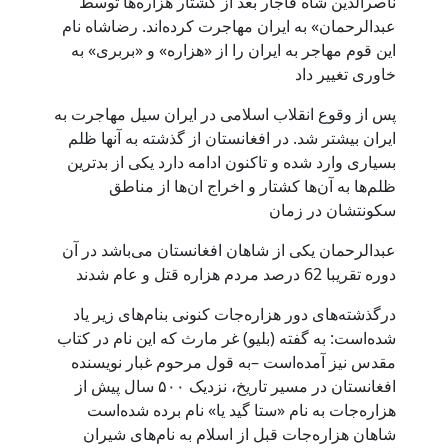
ناصرالدین شاه قاجار بعد از کشتار هزاره‌ها توسط
عبدالرحمان» به ایران مهاجرت کرده‌اند. رضاشاه نام
این قوم مهاجر به ایران را از «هزاره» و «بربری» به
خاوری تغییر داد
پس از وقوع انقلاب اسلامی در ایران سیل مهاجرت به
ایران بیشتر شد. در افغانستان از گذشته به آنها ظلم
بسیاری وارد شده و تاکنون ادامه دارد یکی از بدترین
ظلم‌ها به آن‌ها کشتار و اخراج ان‌ها از مناطق
سکونتشان در زمان
عبدالرحمان یکی از شاهان افغانستان می‌باشد در آن
دوره تقریبا 62 درصد مردم هزاره قتل و عام شدند
درگذشته‌های دور هزاره‌جات کنونی بنام‌های زیر یاد
شده‌است: به گفته (بلیو) غر مارث که این نام در کتاب
مقدس نیز آمده‌است –به قول مرحوم غبار نویسنده
افغانستان در مسیر تاریخ، نزدیک ۵۰۰ سال پیش از
هزاره‌جات به نام «ستا گید یا» نام برده شده‌است
شاهان هزاره‌جات قبل از اسلام به نام‌های شیران