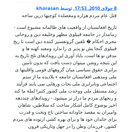
8 جولای 2010, 17:53
,
توسط
khorasan
قتل عام مردم هزاره ومعضلهء کوچیها درین ساحه
تاریخ افغانستان از واقعیت های ظالمانه مشبوع است -
زمامدار در جامعه قبیلوی مظهر وخلیفه دین و روحانی
مجری احکام � تلقین گروتفسیر کننده دین است تا ریخ
قبیلوی گنجا یش نو پذیر ی را ندارد ومعبد کهنه ها و
مدفن نو ها است. بایاد آوری این رویدادهای تلخ تاریخ به
این نتیجه روشن میتوان دست یافت که بدون تأمین
برابری حقوق سیاسی میان گروههای قومی واقلیتها ی
ملی ومذهبی افغانستان جامعه ء بلادیده ما از ستم
اجتماعی ونابرابری ملی نجات ورهایی نمی یابند فرآیند
رشد مستقل ملی ووحدت ملی کشور کثیرا لملة ما کند
و رنجهای مردم ما دراز تر میشود. - رویدادهای چنددهه
اخیر بوضوح کامل آشکار ساخت که سلاطین، شاهان
وامیران به مقصد جاودانه ساختن تاج وتخت و قدرت
برای خاندان خود ها و برای بهره کشی ازتوده های مردم
کشور، فرزندان وطن را در جهل وتاریکی قرون