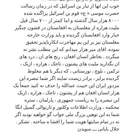
خوب اين انها از تبار بن اسرائيل که در زمان رسالت
حضرت موسی « ع» قوم بن اسرائيل پراگنده شده
۸۰۰۰ هزار سال گذشته و اما کمتر از ۷۰۰ سال قبل
مليت هزاره از مغلستان به افغانستان در قشون چنگيز
جبار وارد افغانستان گرديده و بايد وزارت خارجه
مغلستان نيز بر اين يم مهاجرت انکارناپذير تحقيق
نموده. اقای مير هزار ميدانم که اين مطلب نشر نه
ميگردد . بخاطر انسان افغان ، رنج های ان ، درد های
ان بگذاريد مليت های پشتون ، تاجک ، هزاره ، ازبک ،
ترکمن ، بلوچ ، نورستانی ، که ديگر با هم مخلوط
گرديده برابر ، برادر زيست نمايند اگر شما تبصره اين
مزدور ايران اين خبيث عبدالله را حذف نه کنيد جمعأ يک
هزار انسان افغان هم از پشتون ، تاجک ، هزاره ، ازبک
اين تبصره را به رياست جمهوری ، پارلمان ، ستره
محکمه ، وزارت اطلاعات وکلتور و ثارنوالی گسيل انگا
شما به اين توهين بزرگ ملی جواب گو خواهيد بوديد اگر
نه در تمام سايتها هويت شما را افشا ه ساخته . تشکر .
جلال بايانی ـــ سويدن