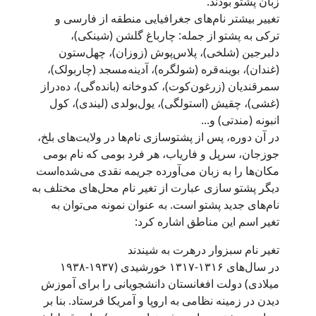
زبان پشتو بودند.
تغییر بیشتر نام‌های جغرافیایی منطقه از فارسی و
ترکی به پشتو از جمله: چارباغ گلشن (شینکی)،
دلبرجین (شلخی)، پلاس‌پوش (زوزان)، چهل‌ستون
(غندان)، بوینه‌قره (شولگره)، آدینه‌مسجد (چاربولک)،
سمرقندیان (زرغون‌کوت)، کدوخانه (بانده‌گی)، ده‌دراز
(غشی)، چقیش (استولگی)، یول‌بولدی (لیندی)، کول
انبونه (مندتی) و...
در آن دوره، پس از پشتوسازی نام‌ها در ولایت‌های بلخ،
جوزجان، سرپل و فاریاب، هر فرد بومی که نام بومی
مکان‌ها را به زبان می‌آورده جریمه نقدی می‌شده‌است
دیگر پشتو سازی عبارت از تغیر نام محل‌های مختلف به
نام‌های جدید پشتو است. به عنوان نمونه می‌توان به
تغیر اسم این مناطق اشاره کرد:
تغیر نام سبزوار درهرت به شیندند
در سال‌های ۱۳۱۶-۱۳۱۷ خورشیدی (۱۹۳۷-۱۹۳۸
میلادی) دولت افغانستان دانشجویانی را برای آموز‌ش
دیدن در زمینه نظامی به اروپا و آمریکا فرستاد. بنا بر