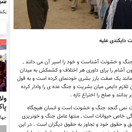
شهر
يكشنبه25
ت دایکندی علیه
 جنگ و خشونت آشناست و خود را اسیر آن می دانند ,
آشام را برای داوری هر اختلاف و کشمکش به میدان
 مانند یک صفت بارز بشری خودنمای کرده است و به قول
لازم دایمی میان بشریت و جنگ عده ی را وادار کرده
انند و صلح را اختراع تازه .
ول
پا
یت نمی گنجد جنگ و خشونت است و انسان هیچگاه
ی خاص حیوانات است , منتها عامل جنگ و خونریزی
چهار شنب
ق و حقوق خود و تجاوز به حقوق دیگران است . در این