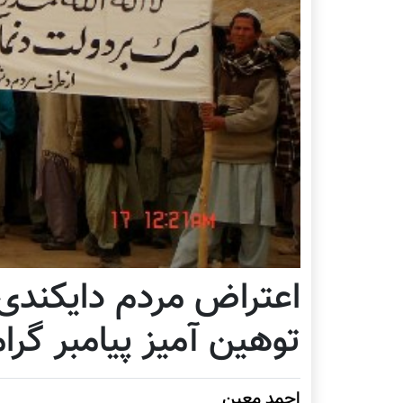
اعتراض مردم دایکندی ب
توهین آمیز پیامبر گر
احمد معين