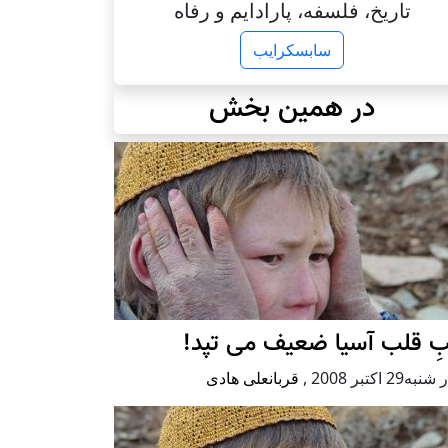
تاریخ، فلسفه، پارادایم و رفاه
سابسکرایب
در همین بخش
ِ قلب آسيا ضعيف می ‌تپد!
ه29 اكتبر 2008
,
قربانعلی هادی