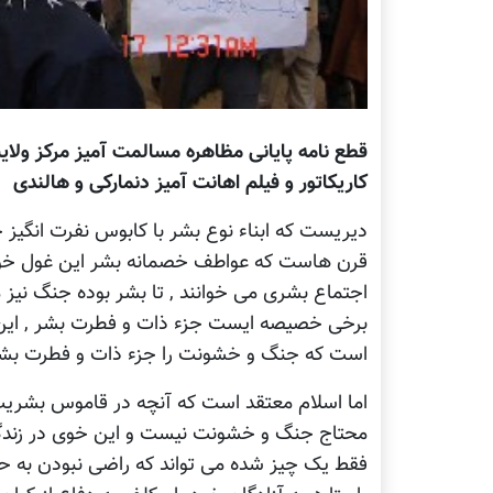
قطع نامه پایانی مظاهره مسالمت آمیز مرکز ولای
کاریکاتور و فیلم اهانت آمیز دنمارکی و هالندی
دیریست که ابناء نوع بشر با کابوس نفرت انگیز
قرن هاست که عواطف خصمانه بشر این غول خون 
اجتماع بشری می خوانند , تا بشر بوده جنگ نیز
برخی خصیصه ایست جزء ذات و فطرت بشر , این ت
است که جنگ و خشونت را جزء ذات و فطرت بشر بد
اما اسلام معتقد است که آنچه در قاموس بشر
محتاج جنگ و خشونت نیست و این خوی در زندگ
فقط یک چیز شده می تواند که راضی نبودن به ح