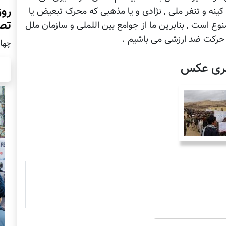
روز
ینه و تنفر ملی , نژادی و یا مذهبی که محرک تبعیض یا
تص
وع است , بنابرین ما از جوامع بین اللملی و سازمان ملل
حرکت ضد ارزشی می باشیم .
چهار شن
لری عکس