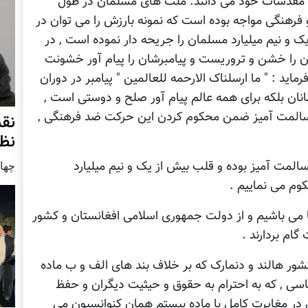
ان مقدسات خود می دانند. ملت های مسلمان در طول
فرهنگی مواجه بوده است که نمونه بارزش را می توان در
و نیم میلیارد مسلمان را جریحه دار نموده است , در
 را خشن و تروریست و پیامبرشان را پیام آور خشونت
اید : " ما ارسلناک الارحمه للعالمین " پیامبر در دوران
انان بلکه برای همه عالم پیام آور صلح و دوستی است ,
 مسالمت آمیز ضمن محکوم کردن این حرکت ضد فرهنگی ,
نق
نظ
المت آمیز بوده و قلب بیش از یک و نیم میلیارد
چهار شنب
وم می نماییم .
ا می باشیم و از دولت جمهوری اسلامی افغانستان و کشور
ام بردارند .
کشور هالند و دنمارک که بر خلاف بند های الف و ب ماده
سی , که به احترام به حقوق و حیثیت دیگران و حفظ
 در مغایرت کامل با ماده بیستم همان کنوانسیون می