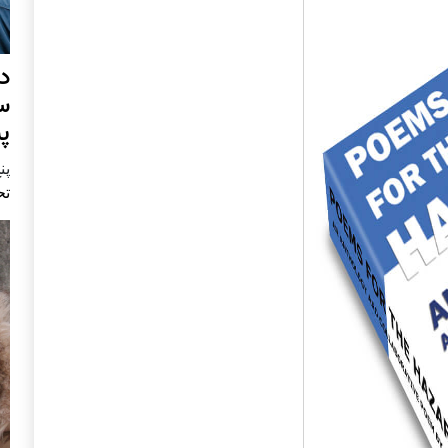
د
س
پ
پنج 
تح