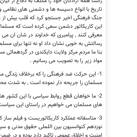
راستا همه آزادگان خود را مکلف به دفاع از کی
تاریخ با انواع دسیسه ها و دشمنی های نظامی و 
جنگ فرهنگی اخیر جستجو کرد که قلب بیش از یک 
این کاریکاتور دشمن سعی کرده است که مسلمان
معرفی کنند , پیامبری که خداوند در شان ان می فرم
رسالتش به خوبی نشان داد او نه تنها برای مسلم
بنا ما مردم مرکز ولایت دایکندی در گردهمائی
مواد زیر را به تصویب می رسانیم .
1- این حرکت ضد فرهنگی را که برخلاف زندگی مس
مسلمان را جریحه دار نموده است , به شدت محک
2- ما خواهان قطع روابط سیاسی با این کشور ه
های مسلمان می خواهیم در راستای این سیاست گ
3- متاسفانه عملکرد کاریکاتوریست و فیلم ساز 
نوزدهم کنوانسیون بین اللملی حقوق مدنی و سیا
امنیت و اخلاق عمومی تاکید دارد بوده و در ضمن