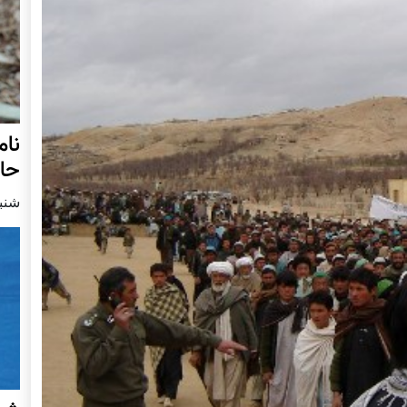
نام
حا
شنبه7 جون 