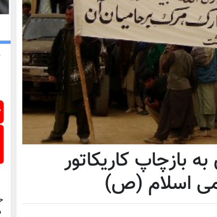
ه بازچاپ کاریکاتور
امی اسلام (ص)
ح
د