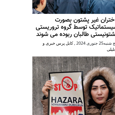
ختران غیر پشتون بصورت
یستماتیک توسط گروه تروریستی
شتونیستی طالبان ربوده می شوند
شنبه25 جنوری 2024
,
کابل پرس خبری و
لیلی