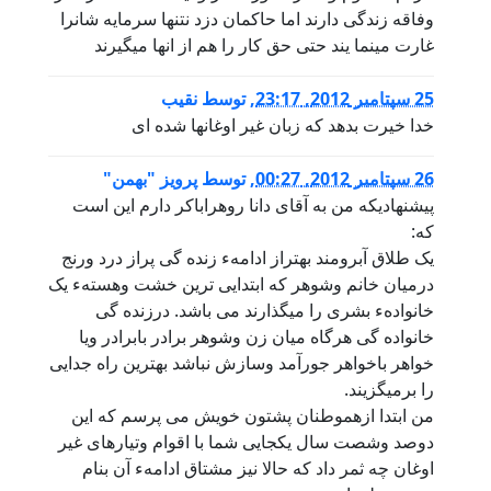
وفاقه زندگی دارند اما حاکمان دزد نتنها سرمایه شانرا
غارت مینما یند حتی حق کار را هم از انها میگیرند
25 سپتامبر 2012, 23:17
,
توسط
نقیب
خدا خیرت بدهد که زبان غیر اوغانها شده ای
26 سپتامبر 2012, 00:27
,
توسط
پرویز "بهمن"
پیشنهادیکه من به آقای دانا روهراباکر دارم این است
که:
یک طلاق آبرومند بهتراز ادامهء زنده گی پراز درد ورنج
درمیان خانم وشوهر که ابتدایی ترین خشت وهستهء یک
خانوادهء بشری را میگذارند می باشد. درزنده گی
خانواده گی هرگاه میان زن وشوهر برادر بابرادر ویا
خواهر باخواهر جورآمد وسازش نباشد بهترین راه جدایی
را برمیگزیند.
من ابتدا ازهموطنان پشتون خویش می پرسم که این
دوصد وشصت سال یکجایی شما با اقوام وتیارهای غیر
اوغان چه ثمر داد که حالا نیز مشتاق ادامهء آن بنام