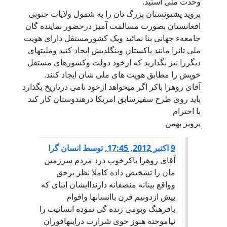
وحدت ملی استید.
بروید پشتونستان بزرگ تان را به شمول ولایات جنوبی
افغانستان بصورت مسالمت آمیز درحضور نماینده گان
جامعهء جهانی بنا نمائید ویک کشورمستقل دارای هویت
ملی تانرا مانند پاکستان وبنگلدیش ایجاد کنید وملیتهای
دیگررا نیز بگذارید که ازخود دولت وکشورهای مستقل
خویش را مطابق هویت های ملی شان ایجاد کنند.
آقای روهرا باکر اگر میخواهد ازخود نامی درتاریخ بگذارد
باید روی طرح سفیرسابق امریکا درهندوستان کار کند
با احترام
پرویز بهمن
9 اكتبر 2012, 17:45
,
توسط
انسان گرا
آقای روهرا باکرخوب درد مردم سرزمین
مان را تشخیص داده کاملا نظر برحق
وواقع بینانه منصفانه دارنداایشان اینای که
بیش ازدونیم قرن باانسانها واقوام
بافرهنگ وبومی زنده گی نموده انسانیت را
نیاموخته هنوز خوی شرارت دراینهافوران