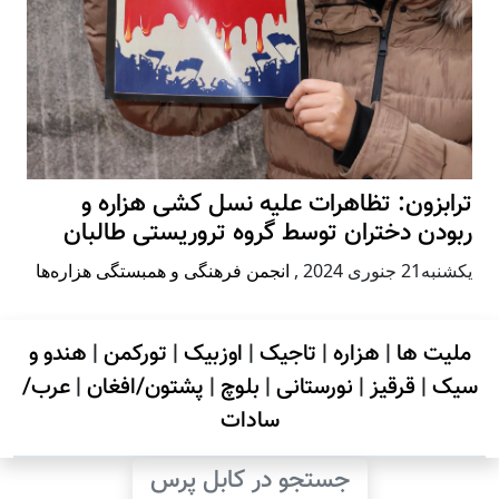
ترابزون: تظاهرات علیه نسل کشی هزاره و
ربودن دختران توسط گروه تروریستی طالبان
يكشنبه21 جنوری 2024
,
انجمن فرهنگی و همبستگی هزاره‌ها
ملیت ها
|
هزاره
|
تاجیک
|
اوزبیک
|
تورکمن
|
هندو و
سیک
|
قرقیز
|
نورستانی
|
بلوچ
|
پشتون/افغان
|
عرب/
سادات
جستجو در کابل پرس