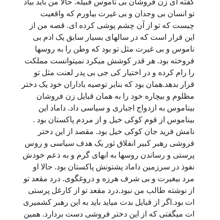
گفته ای زن فروشان بی ناموس قبیله. حالا من باید بیاد
تو انسان بی وجدان و بی غیرت بیاورم که واقعیت
چیست که تو از آن چشم پوشی کرده ای. قصه من از
این قرار است که در سالهای بسیار سابق یک ادم بی
ناموس و بی غیرت مثل تو بود که وطن را به روسها
فروخته بود. هر قدر کوشش میکرد نمیتوانست مملکت
را رام کرده و در اختیار کی جی بی پدر لعنت مثل تو
قرار بدهد.همان بود که بنابر توصیه باداران خود یک دختر
مظلوم و بیچاره خود را به همان قبایل زن فروشان
بیناموس به ازدواج اجباری و سیاسی داد. داماد این
بیناموس از قوم کوکی خیل و از مردم پاکستان بود .
نامش فرید جان کوکی خیل بود. مقصد از این دختر
فروشی رهبر کبیر انفلاق ثور یک هدف سیاسی و روس
پرستی و رساندن روسها به ابهای گرم و به ذعم خودش
نفوذ در سرزمین داماد پشتونش پاکستان بود. حالا او
مرد بیغیرت و بی شرف هرزه و دروغگوی. درد مقعد تو
از نوشته طالب من نبود.درد مقعد تو از کارغل پرستی
ات بود.اگر از قبایل بدت میاید باید به این رهبر کشمیری
ات میگفتی که از این دختر فروشی دست بردارد. همین