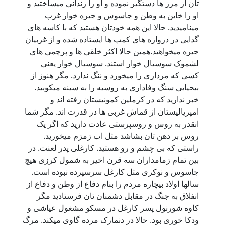
تان از مرز ها دستگیر نموده و او را زندانی میساختید و
او را خاین به وطن و جاسوس و جیره خوار غرب
مینامیدید. حالا این همه خودتان هستید که با کاسه های
گدایی در دروازه های کمپ ها ایستاده شده و از غربیان
جیره میخواهید.همین حالا اکثر خلقی ها و پرچمی های
لشموک سوسیال خوار استند. سوسیال خوار یعنی
کسی که مرداری را میخورد و ننگ ندارد. مگر هنوز از
بیحیایی سنگ وفاداری به روسیه را به سینه میکوبید.
خبر ندارید که در کرملین کمونیستان رفته اند و
امپریالیستان از قماش غربی ها در قدرت اند. مگر شما
انقدر به روس و روسپرستی عادت دارید که اگر یک
روس بر دهن تان بشاشد مثل اب زمزم میخورید.
راستی که بی چشم و رو هستید. کارغلی پدر لعنت. در
بین تمام زمامداران سه قرن اخیر به شمول کرزی هیچ
جاسوس و نوکری مثل کارغل سرسپرده نبوده است.
سالها اولاد بیچاره مردم را بنام دفاع از وطن و دفاع از
انفلاق به جنگ در مقابل دشمنان تان فرستادید مگر
کاوه شورنول پسر کارغل در مسکو مشغول عیاشی و
ودکا خوری بود. حالا در دنمارک مرده گاوی میکند. مرگ