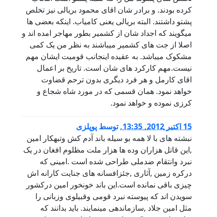
کرده بودند. و برادر شان اقای محمود بریالی نیز تخلص
پشتو داشتند. البته بریالی یعنی کامیاب. اینکه بعضی ها
میگویند که اجداد شان از کشمیر بطور مهاجر امده اند و
اصلا از جت های کشمیر میباشند به نظر من یک کمی
مشکوک میباشد. به عقیده اینجانب قومیت ایشان مهم
نیست.مهم کارکرد های شان است. تاریخ بر اعمال
اقای کارمل و هر فرد دیگری بدون ترحم قضاوت
خواهد نمود. همان قسمی که در مورد شاه شجاع و
کرزی نموده و خواهد نمود.
15 اكتبر 2012, 13:35
,
توسط
پوپلزی
نبشته های با لا همه بو سیله باند آدم کش وتبهکار امین
,این قاتل هزاران وده ها هزار ملت مظلوم افغان در یک
نبرد وانتقام ضدملی طراحی شده است .امینی که
درکره زمین ,آثاری ,جئزافسانه های جنایت کارانه اش
چیزی باقی نمانده است.این باند خونخور امین درکشور
سویدن اند که پیوسته نبرد قومی وقبیلوی وزبانی را
مثل امین جلاد ,سازماندهی مینمایند. باید بدانند که