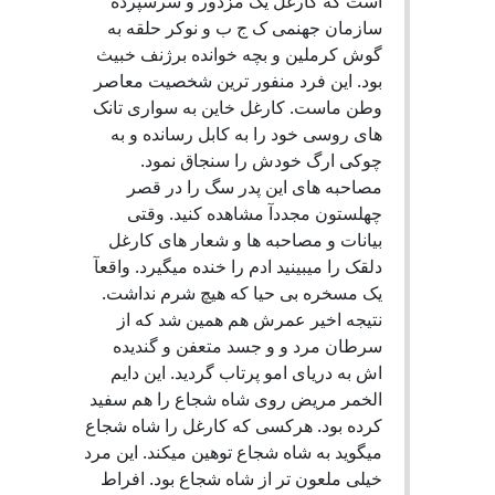
است که کارغل یک مزدور و سرسپرده
سازمان جهنمی ک ج ب و نوکر حلقه به
گوش کرملین و بچه خوانده برژنف خبیث
بود. این فرد منفور ترین شخصیت معاصر
وطن ماست. کارغل خاین به سواری تانک
های روسی خود را به کابل رسانده و به
چوکی ارگ خودش را سنجاق نمود.
مصاحبه های این پدر سگ را در قصر
چهلستون مجددآ مشاهده کنید. وقتی
بیانات و مصاحبه ها و شعار های کارغل
دلقک را میبینید ادم را خنده میگیرد. واقعآ
یک مسخره بی حیا که هیچ شرم نداشت.
نتیجه اخیر عمرش هم همین شد که از
سرطان مرد و و جسد متعفن و گندیده
اش به دریای امو پرتاب گردید. این دایم
الخمر مریض روی شاه شجاع را هم سفید
کرده بود. هرکسی که کارغل را شاه شجاع
میگوید به شاه شجاع توهین میکند. این مرد
خیلی ملعون تر از شاه شجاع بود. افراط