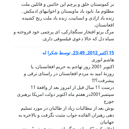
بر کمونستان خلق و پرچم این خائنین و قاتلین ملت
مظلوم ما. نابود باد ماویستان و اخوانیهای ادمکش .
زنده باد ازادی و انسانیت. زنده باد ملت رنج کشیده
افغانستان.
مرگ برتو افتخار سنگچارکی، ای پرچمی خود فروخته و
سیاه دل که حالا دعوی فیلسوفی داری.
15 اكتبر 2012, 23:49
,
توسط
شکرا له
هاشم انوری
اکتوبر 2001 روز تهاجم به حریم افغانستان، یا
روزنۀ امید به مردم افغانستان در راستای ترقی و
پیشرفت؟!!!
درست 11 سال قبل از امروز بعد از واقعۀ 11
سپتمبر2001در هفتم ماه اکتوبر دولت امریکا برهبری
جورج
بوش بعد از مطالبات زیاد از طالبان در مورد تسلیم
دهی رهبران القائده جواب مثبت نگرفت و بالاخره به
جهانیان
اعلان کرد "که ما در جنگ با تروریزم هستیم"، و تصمیم