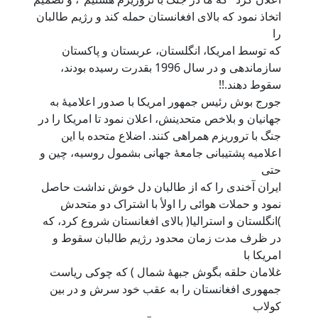
اتخاذ نمود که بالای افغانستان حمله کند و رژیم طالبان
را
که توسط امریکا، انگلستان، عربستان و پاکستان
سازماندهی و در سال 1996 بقدرت رسیده بودند،
سقوط دهند.!!
جورج بوش رئیس جمهور امریکا با صدور اعلامیۀ به
جهانیان و بلاخص متحدینش، اعلان نمود تا امریکا را در
جنگ با تروریزم همراهی کنند. اضلاع متحده با این
اعلامیه پشتیبانی جامعۀ جهانی بشمول روسیه، چین و
حتی
ایران آخندی را که از طالبان دل خوش نداشت حاصل
نمود و حملات هوائی را اولأ با اشتراک دو متحدش
)انگلستان و استرالیا( بالای افغانستان شروع کرد، که
در ظرف مدت زمان محدود رژیم طالبان سقوط و
امریکا با
غلامان حلقه بگوش جبهۀ شمال ) که چوکی ریاست
جمهوری افغانستان را به عقب خود سرش و در بین
کولاب