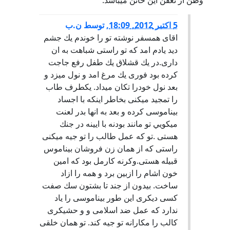
5 اكتبر 2012, 18:09
,
توسط
ن.ب
اقاى همسفر نوشته تو را خوندم يك جشم
ديد يادم امد كه تو راستى شباهت به ان
دارى.در يك قشلاق يك طفل رفع جاجت
كرده بود فورى يك مرغ امد و نول ميزد و
بعد نول خودرا تكان ميداد. يكطرف طاب
را تمجيد ميكنى بخاطر اينكه با اجساد
بيناموسى كرده و بعد به انها بدر لعنت
ميكويي تو مانند بودنه با ايينه در جنك
هستى .تو كه عمل طالب را تو جيه ميكنى
راستى كه از همان زن فروشان بيناموس
قبيله هستى.وكرنه كارمل بود كه امين
خون اشام را ازبين برد و همه را ازاد
ساخت. بيدون از جند تا بشتون سك صفت
كسى ديكرى اين طور بيناموسى را ياد
ندارد كه عمل ضد اسلامى و و حشيكرى
كالب را مكارانه تو جيه كند. تو همان خلقى