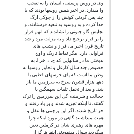
وی در روس پرستی ، انسان را به تعجب
وا میدارد. در اخیر همین روسها بودند که با
چند پس گردنی کونش را از چوکی ارگ
جدا کرده و به روسیه به تبعید فرستادند. و
بجایش گاو جبونی را نشاندند که انهم فرار
را بر قرار ترجیح داد و به مزلت مردار شد.
تاریخ قرن اخیر ما، فراز و نشیب های
فراوانی دارد. مگر نقاط تاریک و اوج
بدبختی ما در سالهایی که ح. د. خر ا. به
خصوص چند سال کارغل و تجاوز روسها به
وطن ما است که پای خرسهای قطبی با
دهها هزار قشون سرخ به سرزمین ما باز
شد. و بعد از تحمل تلفات سهمگین با
خجالت و شرمنده گی این سرزمین را ترک
گفتند. تا اینکه تجزیه شدند و بر باد رفتند و
جز تاریخ شدند. اگر این پرچمی ها عقل و
همت میداشتند گاهی در مورد اینکه چرا
مهره های رهبری شان در کرملین تعین
میگردید سوال مینمودند. اینها هرگز از