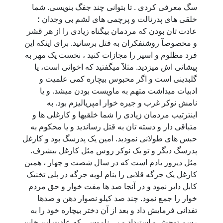
سگ معرفی کردی . تا بتوانی چند جفگ بنویسی. شما
خلقی های پدرنالت و پرچمی های لشم بی وجدان ؛
عادت تان بودن که مردمان بیگناه زیادی را از هر قشر
و مخصوصآ روشنفکران به قتل برسانید. برای اینکه این
فرد مظلوم و اسیر را مجازات کنید ، نخست یک مهر به
پیشانی اش میزدید. مثلآ میگفتید که اخوانی است، یا
گلبدینی است و اگر محبوس بیچاره کمی علمیت و
ادبیات میداشت متهم به ماویست بودن میشد. و یا
نامش نوکر غرب و جیره خوار امپریالیزم بود. به
اینترتیب مردمان زیادی را شما خلقیها و کارغلی ها و
متباقی دار و دسته تان به قتل رساندید و یا محکوم به
حبس های طولانی نمودید. امین یک پدرسگ بود و کارغل
پدرسگ دیگر و تو یک نوکر روس مثل کارغل بیشرف.
مثل دیروز یادم است که در سال شصت و چهار ، همین
کارغل یک جرگه قلابی را بنام لویه جرگه در پلی تخنیک
کابل دایر نمود و در آنجا صد ها مفت خوار و حق مردم
خوار را جمع نمود. چند صد کیلو نصوار دهن و صدها
تفدانی فرمایش داد و بعد از آن دختر بیچاره خود را به
رسم توحش و استبداد و بی ناموسی که عادت این خاین