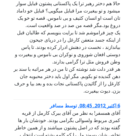
حالا هم دختر رهبر ترا یک پاکستانی پشتون قبایل سوار
میشود و تو بیغیرت مرا قبایل میگویی؟ قبایل خو داماد
تان است او انسان کثیف و بی ناموس. قصه تو خو یک
دروغ بود.مگر قصه من صد در صد واقعیت است.
یک چیز فراموشم شد تا برایت بنویسم که طالبان قبل
از اینکه جسد متعفن کارغل را در دریای جیحون
بیاندازند ، نخست در دهنش ادرار کرده بودند. تا پاس
دوستی افغان شوروی و نوکران بی ناموس و بیغیرت و
وطن فروش مثل ترا گرامی بدارند.
هر قدر دلت شد نوشته کن تا من در هر مراتبه با سند بر
دهن گندیده تو بکوبم. مگر اول باید دختر محبوبه جان
کارغل را از گائیدن پاکستانی نجات بده و بعد بیا و حرف
بزن. دیوث بیغیرت.
6 اكتبر 2012, 08:45
,
توسط
مسافر
آقای همسفر! به نظر من آقای ببرک کارمل از قریه
کمری مربوط ولسوالی بگرامی بودند. خودشان بار ها
گفته بودند که در اصل پشتون میباشند و از همین خاطر
تخلص شان پسوند مل را که کلمه پشتو است انتخاب