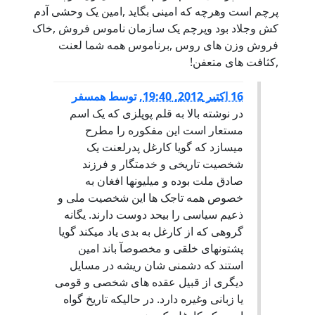
پرچم است وهرچه که امینی بگاید ,امین یک وحشی آدم
کش وجلاد بود وپرچم یک سازمان ناموس فروش ,خاک
فروش وزن های روس ,برناموس همه شما لعنت
,کثافت های متعفن!
16 اكتبر 2012, 19:40
,
توسط
همسفر
در نوشته بالا به قلم پوپلزی که یک اسم
مستعار است این مفکوره را مطرح
میسازد که گویا کارغل پدرلعنت یک
شخصیت تاریخی و خدمتگار و فرزند
صادق ملت بوده و میلیونها افغان به
خصوص همه تاجک ها این شخصیت ملی و
ذعیم سیاسی را بیحد دوست دارند. یگانه
گروهی که از کارغل به بدی یاد میکند گویا
پشتونهای خلقی و مخصوصآ باند امین
استند که دشمنی شان ریشه در مسایل
دیگری از قبیل عقده های شخصی و قومی
یا زبانی وغیره دارد. در حالیکه تاریخ گواه