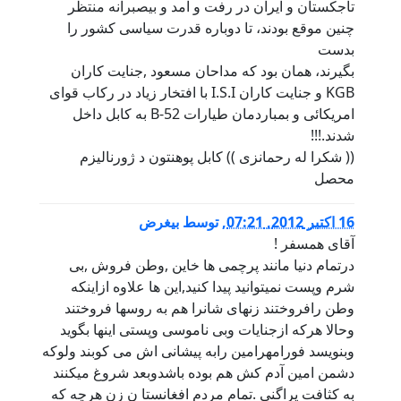
تاجکستان و ایران در رفت و آمد و بیصبرانه منتظر
چنین موقع بودند، تا دوباره قدرت سیاسی کشور را
بدست
بگیرند، همان بود که مداحان مسعود ,جنایت کاران
KGB و جنایت کاران I.S.I با افتخار زیاد در رکاب قوای
امریکائی و بمباردمان طیارات B-52 به کابل داخل
شدند.!!!
(( شکرا له رحمانزی )) کابل پوهنتون د ژورناليزم
محصل
16 اكتبر 2012, 07:21
,
توسط
بیغرض
آقای همسفر !
درتمام دنیا مانند پرچمی ها خاین ,وطن فروش ,بی
شرم وپست نمیتوانید پیدا کنید,این ها علاوه ازاینکه
وطن رافروختند زنهای شانرا هم به روسها فروختند
وحالا هرکه ازجنایات وبی ناموسی وپستی اینها بگوید
وبنویسد فورامهرامین رابه پیشانی اش می کوبند ولوکه
دشمن امین آدم کش هم بوده باشدوبعد شروغ میکنند
به کثافت پراگنی .تمام مردم افغانستا ن زن هرچه که