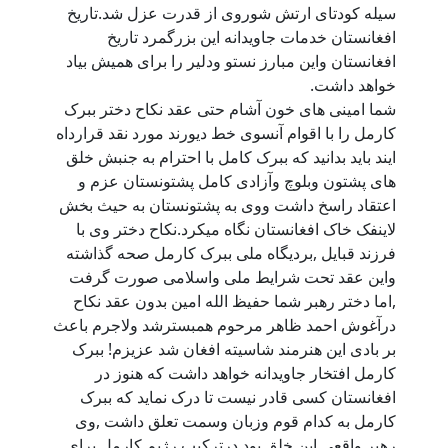
سیله کودتای ارتش شوروی از قدرت عزل شد.تاریخ
افغانستان خدمات جاویدانه این بزرگمرد تاریخ
افغانستان واین مبارز نستو ودلیر را برای همیش بیاد
خواهد داشت.
شما امینی های خون آشام حتی عقد نکاح دختر ببرک
کارمل را با اقوام آنسوی خط دیورند مورد نقد قرارداه
ایند باید بدانید که ببرک کامل با احترام به جنبش خلق
های پشتون وبلوچ وآزادی کامل پشتونستان عزم و
اعتقاد راسخ داشت ووی به پشتونستان به حیث بخش
لاینفک خاک افغانستان نگاه میکرد.نکاح دختر وی با
فرزند قبایل ,بردیگاه ملی ببرک کارمل صحه گذاشته
واین عقد تحت شرایط ملی واسلامی صورت گرفت
,اما دختر رهبر شما حفیظ الله امین بدون عقد نکاح
درآغوش احمد ظاهر مرحوم همبسترشد ولاجرم باعث
بر بادی این هنرمند شاسیته افغان شد عزیزم! ببرک
کارمل افتخار جاویدانه خواهد داشت که هنوز در
افغانستان کسی قادر نیست تا درک نماید که ببرک
کارمل به کدام قوم وزبان وسمت تعلق داشت ,وی
رهبر واقعی این خلق بود,درترکیب رژیم کارمل برای