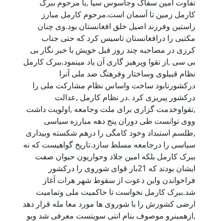
تفاوت امین سفاک وجاسوس سیا ,با مرحوم ببرک
کارمل زمین تا آسمان است.مرحوم کارمل مبارز
راستین وفرزند اصیل خلق افغانستان بود.وی چنان
مکتبی را درافغانستان تاسیس کرد که حتی جناب
کرزی در مصاحبه چند روز قبل خویش با خبر نگار بی
بی سی ,از تقوا وپرهیز گاری آن یاد مینمود.ببرک کارمل
نظام قبیلوی وساختار وفرهنگ ضد ملی آنرا
درکشورنابود ساخت واساس نظام مشارکت ملی را
درکشور پیریزی کرد .در نظام کارمل ,عدالت
,تقواوخدمت گزاری برای ملت وجامعه ,اولویت داشت
ووی توانست طی دوران پنج دهه مبارزه سیاسی
,طلسم استبداد وخود کامگی را درهم شکسته وبیداری
سیاسی را درجامعه مسلط سازد.تاریخ گواهیست که نه
ببرک کارمل بلکه امین جلاد وحواریون حیوان صفت
ایشان بودند که 21بار قوای شوروی را درکشور
فراخواندن واین دعوت از سقوط شهر هرات آغاز
شد.ببرک کارمل نخواست تا حاکمیت ملی وتمامیت
ارضی کشورش را با شوروی ها مورد معا مله قرار دهد
,ازهمینرو موصوف بنام انتی سویتست معرفی شد وبو