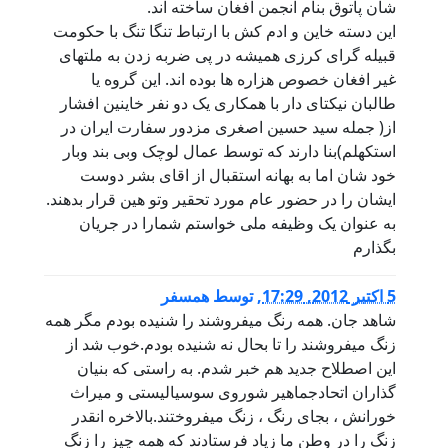
شان پاتوق بنام انجمن افغان ساخته اند.
این دسته خاین و ادم کش با ارتباط تنگا تنگ با حکومت
قبیله گرای کرزی همیشه در پی ضربه زدن به ملتهای
غیر افغان خصوص هزاره ها بوده اند. این گروه یا
طالبان نیکتای دار با همکاری یک دو نفر خاینین افشار
از( جمله سید حسین اصغری مزدور سفارت ایران در
استکهلم)بنا دارند که توسط عمال لوچک وبی بند وبار
خود شان اما به بهانه استقبال از اقای بشر دوست
ایشان را در حضور عام مورد تحقیر وتو هین قرار بدهند.
به عنوان یک وظیفه ملی خواستم شمارا در جریان
بگذارم
5 اكتبر 2012, 17:29
,
توسط
همسفر
شاهد جان. همه رنگ میفروشند را شنیده بودم مگر همه
زنگ میفروشند را تا بحال نه شنیده بودم.خوب شد از
این اصطلاح جدید هم خبر شدم. به راستی که بنیان
گذاران اتحادجماهیر شوروی سوسیالیستی و میراث
خورانش ، بجای رنگ ، زنگ میفروختند.بالاخره انقدر
زنگ را در وطن ما زیاد فرستادند که همه چیز را زنگ