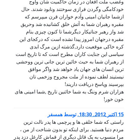
وغضب ملت افغان در زمان حاکمیت شان واوج
خودکامگی وگردن فرازی سوختند ونابود شدند. حال
ازشما جانیان امینی وآدم خواران قرن میپرسم که
مقبره رهبران شما به آتش خلق کشانیده شد وحریق
شد واز رهبر جناتیکار دیگرشما تا کنون چیزی بنام
مقبره درجهان امروز پیدا نشده است که درکجای این
کره خاکی موقعیت دارد,گذشته ازین مرگ ابدی
سیاسی این جنایت کاران مطرح است که تا تاریخ است
از رهبران شما به حیث خائین ترین جانی ترین ووحشی
ترین انسان های جهان یاد خواهد شد واگر موافق
نیستیند لطف نموده از ملت مجروح وزخمی تان
بپرسیند وپاسخ دریافت داریند!
هزاران شرم وننگ به شما خائنین تاریخ ,شما امینی های
خون خور!
15 اكتبر 2012, 18:30
,
توسط
همسفر
راستی که شما خلقی ها و پرچمی ها پدر نالت ترین
مردم دنیا هستید. برای اینکه تو بدون شناخت از من ،
مرا منسوب به یک قاتل دیگری از قماش کارغل دزد پدر