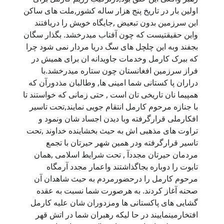
اولین بار در تاریخ پنج هزار ساله کشور,ملت های ساکن
این سرزمین بدون تبعیض ,جایگاه خویش را دریافتند
واین حقیقتیست که چون آفتاب میدرخشد. بگذار سگان
بجفند وبه این چلچل های سگ دریا مردار نمی شود چرا
که ببرک کارمل وخدمات جاویدانه ان برای همیش در
فراز سرزمین افغانستان چون ستاره میدرخشد.با
دراران پا کستانی شما امینی ها, وطالبان مذدورآن که
همپیما نان تاریخی تان است , حتی زمانی که خواستند تا
با جنازه مرحوم کارمل انتقام جویی نمایند,تحت تاسیر
افکارملی قرارگرفته وبا دیدن اجساد شان ونمود و
تراوت های مذهبی اش به حیث بخشاینده خداوند ,تحت
تاسیر قرارگرفته ودر همین شهر حیرتان با تجمع
مردمان حیرتان مجددآ , تحت شرایط اسلامی ,همان
تابوت را دوباره بجاگذاشتند واعمار مجدد آرمگاه
مرحوم کارمل را درحضورمردم به حیث شاهدان آن
صحنه آغاز کردند. به هرصورت شما نسبت به عقده
گشایی های پاکستانی ها ومزدوران شان علیه کارمل
افتخارمینماییند در حا لیکه رهبران شما در اتش قهر