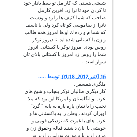
شبشى هستى كه كار مل تو سط بادار خود
تا كردن خود تا نرا زد. افرين كارمل
صاحب كه شما كثيف ها را زد و ودست
تانرا از بيناموسى كو تاه كرد ولى با تاسف
كه شما م و رده ك او ها امروز همه طالب
و زن با كستانى شده ايد. تا ديروز نوكر
روس بودى امروز نوكر با كستانى. انروز
شما را روس زد امروز با كستانى بالاى تان
سوار است .
16 اكتبر 2012, 01:18
,
توسط
.....
ملگری همسفر .
کار دیگری طالبان نوکر پنجاب و شیخ های
عرب و انگلستان و امریکا این بود که ملا
نجیب را با تنبان پاره پاره به پایه " گرد"
اویزان کردند , وطن را به پاکستانی ها و
عرب های با غیرت که نزدیکی قومی و
خویشی با انان داشتند قباله وحقوق زن و
مرد را زیر پا و موزیم بودا..... را زیر ور