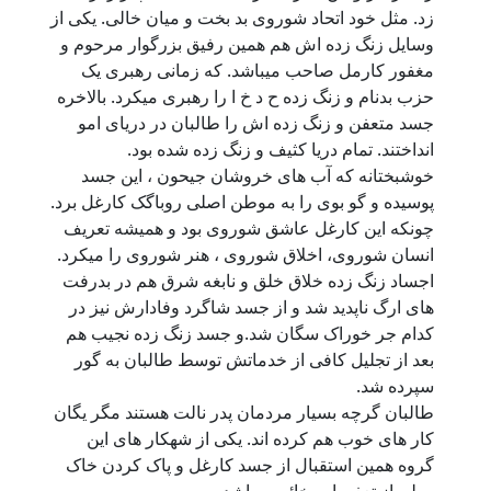
زد. مثل خود اتحاد شوروی بد بخت و میان خالی. یکی از
وسایل زنگ زده اش هم همین رفیق بزرگوار مرحوم و
مغفور کارمل صاحب میباشد. که زمانی رهبری یک
حزب بدنام و زنگ زده ح د خ ا را رهبری میکرد. بالاخره
جسد متعفن و زنگ زده اش را طالبان در دریای امو
انداختند. تمام دریا کثیف و زنگ زده شده بود.
خوشبختانه که آب های خروشان جیحون ، این جسد
پوسیده و گو بوی را به موطن اصلی روباگک کارغل برد.
چونکه این کارغل عاشق شوروی بود و همیشه تعریف
انسان شوروی، اخلاق شوروی ، هنر شوروی را میکرد.
اجساد زنگ زده خلاق خلق و نابغه شرق هم در بدرفت
های ارگ ناپدید شد و از جسد شاگرد وفادارش نیز در
کدام جر خوراک سگان شد.و جسد زنگ زده نجیب هم
بعد از تجلیل کافی از خدماتش توسط طالبان به گور
سپرده شد.
طالبان گرچه بسیار مردمان پدر نالت هستند مگر یگان
کار های خوب هم کرده اند. یکی از شهکار های این
گروه همین استقبال از جسد کارغل و پاک کردن خاک
وطن از تعفن این خائن میباشد.