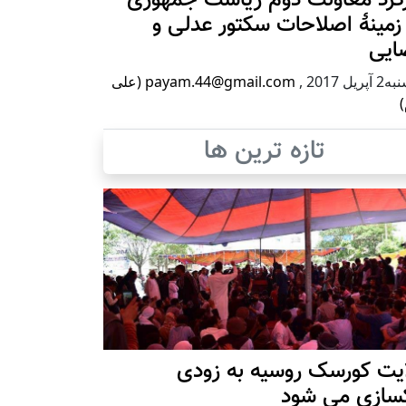
زمینۀ اصلاحات سکتور عدلی و
ایی
پریل 2017
,
payam.44@gmail.com (علی
)
تازه ترین ها
ایت کورسک روسیه به زودی
کسازی می شود