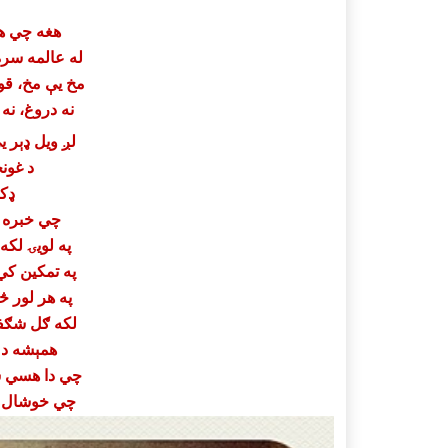
هغه چي ه
له عالمه سر
مخ يې مخ، قو
نه دروغ، نه
لږ ويل ډېر 
د غون
ډک
چي خبره د
په لويۍ لکه
په تمکين کي
په هر لور څ
لکه ګل شګفت
همېشه د ښ
چي دا هسي ښ
چي خوشال را