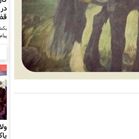
در 
قض
يكشنبه2 آ
پیام
ول
پا