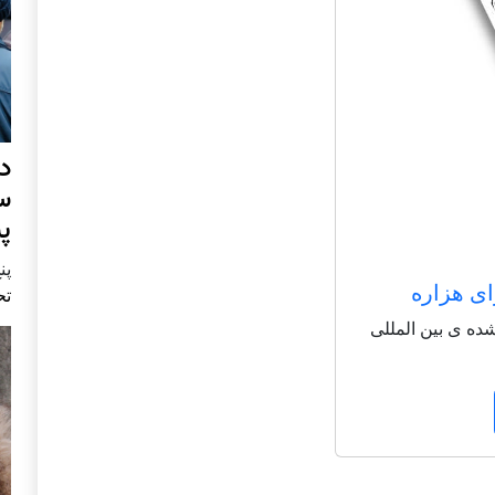
د
س
پ
پنج 
ای هزاره
تح
شاعر شناخته شده ی بین المللی