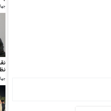
چهار شنب
نق
نظ
چهار شنب