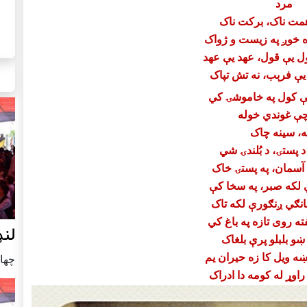
مرد
مت ناک، برکت ناک
ه خوږ په زيست و ژواک
ل يې قول، عهد يې عهد
 يې فرېب، نه تش تپاک
يې کول په خاموشۍ کي
چې غوندي خوله
ه، سينه چاک
 پستۍ، د بُلندۍ شي
 آسمان، په پستۍ خاک
 لکه صبر، په سخا کې
انګي ږنګورې لکه تاک
ه روی تازه په باغ کي
لنډ
و بلبلو پرې بلغاک
ه ويل کا زه حيران يم
چهار شنب
وړ له کومه دا ادراک