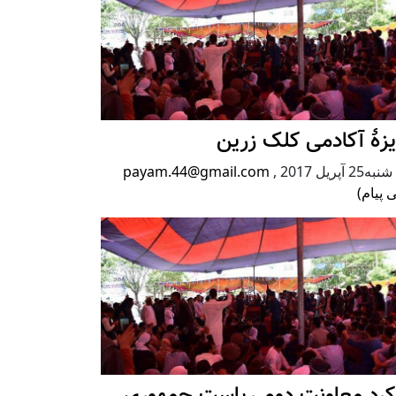
زۀ آکادمی کلک زرین
2 آپریل 2017
,
payam.44@gmail.com
 پیام)
رکرد معاونت دوم ریاست جمهوری