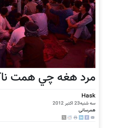
مرد هغه چي همت ناک
Hask
سه شنبه23 اكتبر 2012
همرسانی