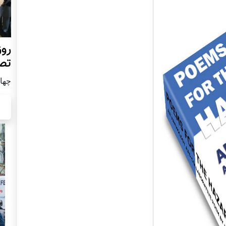
روز
تص
چهار شن