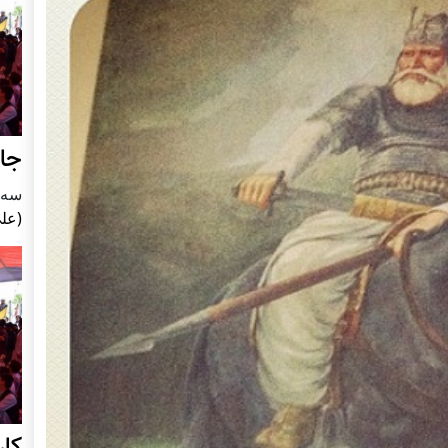
جای
سه شنبه5
(علی
کا