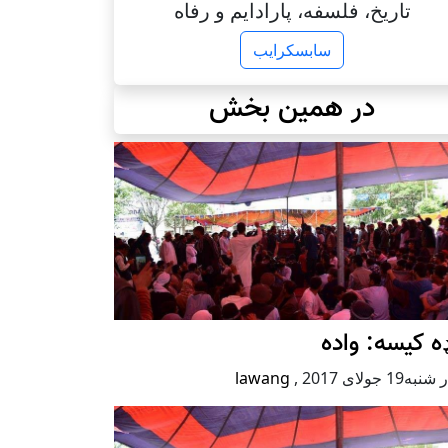
تاریخ، فلسفه، پارادایم و رفاه
سابسکرایب
در همین بخش
ه کیسه: واده
ه19 جولای 2017
,
lawang