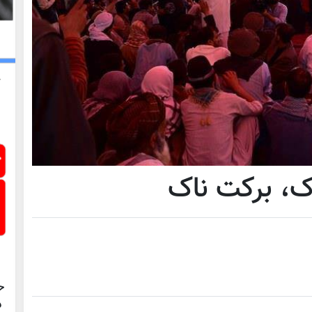
، برکت ناک
ح
د