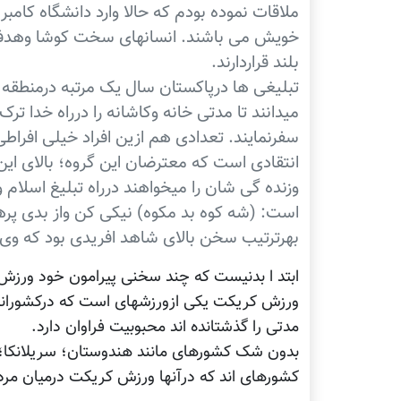
ملاقات نموده بودم که حالا وارد دانشگاه کامبر
خویش می باشند. انسانهای سخت کوشا وهدفمند
بلند قراردارند.
تبلیغی ها درپاکستان سال یک مرتبه درمنطقه 
میدانند تا مدتی خانه وکاشانه را درراه خدا ت
سفرنمایند. تعدادی هم ازین افراد خیلی افراطی
انتقادی است که معترضان این گروه؛ بالای این
وزنده گی شان را میخواهند درراه تبلیغ اسلام 
است: (شه کوه بد مکوه) نیکی کن واز بدی پرهی
بهرترتیب سخن بالای شاهد افریدی بود که وی 
ابتد ا بدنیست که چند سخنی پیرامون خود ورزش 
ورزش کریکت یکی ازورزشهای است که درکشورانگل
مدتی را گذشتانده اند محبوبیت فراوان دارد.
بدون شک کشورهای مانند هندوستان؛ سریلانکا؛ پا
کشورهای اند که درآنها ورزش کریکت درمیان مرد