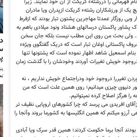
 قهرمانی را دررشتهء کریکت از آن خود نمایند. زیرا
یک از ورزشکاران رشتهء کریکت ازپدران ویا مادران
کار وبی روزگار عمدتا مهاجرین پشتون تبار بودند که ازفرط
ک پشاور پاکستان درسالهای هشتاد ونود میلادی باهم به
تند. ولی بحث من روی این مطلب نیست بلکه جان سخن
د
روف پاکستانی اوغان تبار است که دریک گفتگوی ویژهء
س
بنام اسمعیل شاهد اظهار نموده است که پشتونها تنها
پ
دروجود خویش تغیرات آوردند وخودشان را با گذشت زمان
پنج 
تح
وردن تغیررا دروجود خود ودراجتماع خویش نداریم ، نه
مور دنیوی چیزی میدانیم؛ روی همین علت است که من
 را هرگز اصلاح کرده نمیتوانیم.
قای افریدی می پرسد که چرا کشورهای اروپایی نظیف تر
آرزو میکنم که همین انگلیسها به کشورما بروند وآنجا را
 بودند آنجا برما حکومت کردند؛ همین قدر سرک ویا آبادی