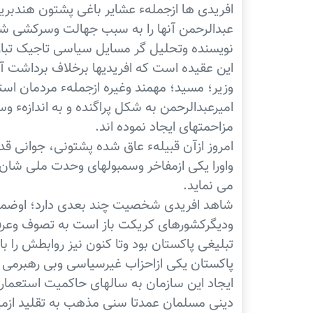
افریدی ها ازجملهء عشایر باغی پشتون هندبریتا
عبدالرحمن آنها را به سبب جهالت وسرکشی شان
نویسنده وتحلیل گر مسایل سیاسی تاجیک تبار 
این عقیده است که افریدیها برخلاف برداشت آن
وزیر؛ مسید؛ مهمند وغیره ازجملهء مردمان ا
امیرعبدالرحمن به شکل پراگنده و به اندازهء و
مزاحمتهای ایجاد نموده اند.
امروز ازآن قبیلهء عاق شده پشتونی، جوانی قد
واورا یکی ازمفاخر وسمبولهای وحدت ملی شان
می نماید.
شاهد افریدی شخصیت چند بعدی دارد؛ اوضمن ا
ودیگرکشورهای کریکت باز است به تصوف وعرفان
تبلیغی پاکستان بود وتا کنون نیز روابطش را
پاکستان یکی ازاحزاب غیرسیاسی وبی رهبرمی 
ایجاد این سازمان به سالهای حاکمیت استعمار ب
دینی مسلمان عمدتا سنی مذهب به تقلید ازمیس