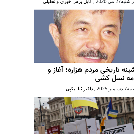
به27 می 2026
,
کابل پرس خبری و تحلیلی
ينه تاريخی مردم هزاره؛ آغاز و
امه نسل کشی
امبر 2025
,
داکتر ثنا نیکپی