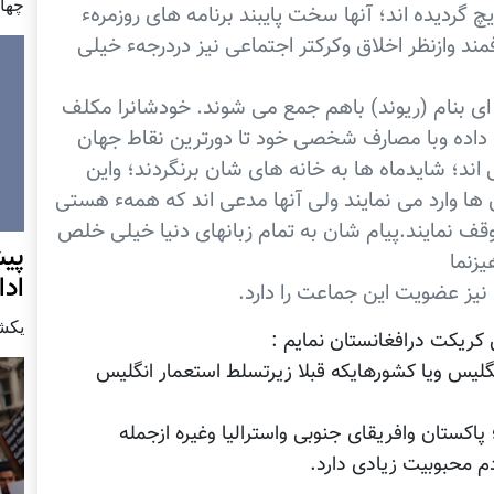
چهار شن
یچ گردیده اند؛ آنها سخت پایبند برنامه های روزمرهء
 وازنظر اخلاق وکرکتر اجتماعی نیز دردرجهء خیلی
ای بنام (ریوند) باهم جمع می شوند. خودشانرا مکلف
رک داده وبا مصارف شخصی خود تا دورترین نقاط جهان
 اند؛ شایدماه ها به خانه های شان برنگردند؛ واین
 ها وارد می نمایند ولی آنها مدعی اند که همهء هستی
وقف نمایند.پیام شان به تمام زبانهای دنیا خیلی خلص
پيش
زنما
اد
نیز عضویت این جماعت را دارد.
يكشنبه7 دس
کریکت درافغانستان نمایم :
یس ویا کشورهایکه قبلا زیرتسلط استعمار انگلیس
کستان وافریقای جنوبی واسترالیا وغیره ازجمله
م محبوبیت زیادی دارد.