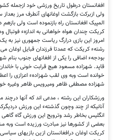
افغانستان درطول تاریخ ورزشی خود ازجمله کشو
ولی ازبرکت بازگشت اوغانهای آنطرف مرز بعداز س
المپیک افغانستان راه بازنموده است ولی بازهم 
کریکت چندان هواه خواهانی به اندازهء فوتبال ود
امروز این بازی درارگ ریاست جمهوری نیز به ی
رشتهء کریکت که عمدتا فرزندان قبایل اوغان می ب
بودجهء اضافی را یکی از افغانهای جنوب بنام 
قاپد. شهزاده مسعود هیچ قرابت خونی با خاندان 
خوانده است وبه وی لقب شهزادهء اعزازی را اعطا 
شهزاده مصطفی ظاهر ومیرویس ظاهر وغیره خود
ورزشکاران این رشته ، مدعی اند که آنها درچند م
آنانیکه از چند وچون گذشتهء این ورزش دردیگرکش
انگلیس بخاطر رشد وترویج این ورزش گاه گاهی
بعضی از کشورها نیز مبادرت ورزیده است وبه مش
کریکت اوغان درافغانستان ازین بازیهای سیاسی 