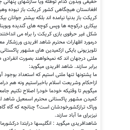
حقیقی وبدون کدام توطئه ویا سازشهای پنهانی جام
افغانستان هیچگاهی کشور کریکت باز نبوده وهیچ 
کریکت باز بدنیا نیامده اند بلکه بیشتر جوانان بی
بیکاری درکوچه ها وپس کوچه های گندیده وبوینا
شکل غیر حرفوی بازی کریکت را براه می انداخ
درمورد اظهارات محترم شاهد افریدی ورزشکار مع
تلویزیونی بایکی ازکمیدین های مشهور پاکستانی 
ملتی درجهان اند که نمیخواهند بصورت انفرادی 
برابر سازند. شاهد افریدی میگوید:
ما پشتونها تنها ملتی استیم که استعداد بوجود آ
ازاحکام وشریعت اسلام باخبراستیم ونه هم درا
میگویم تا وقتیکه خودما خودرا اصلاح نکنیم جامعه
کمیدن مشهور پاکستانی محترم اسمعیل شاهد ازآ
وپاک ترازکشورخودشان است؟ چنانچه که گاه گاهی 
نیزبرای ما آباد سازند.
شاهدافریدی میگوید : انگلیسها درابتدا درکشورما