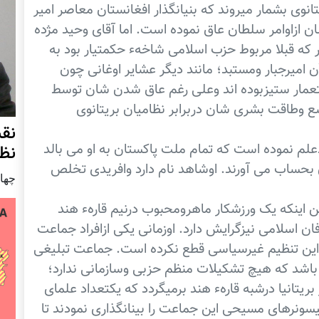
نوی بشمار میروند که بنیانگذار افغانستان معاصر امیر
 ازاوامر سلطان عاق نموده است. اما آقای وحید مژده
که قبلا مربوط حزب اسلامی شاخهء حکمتیار بود به
 امیرجبار ومستبد؛ مانند دیگر عشایر اوغانی چون
ستعمار ستیزبوده اند وعلی رغم عاق شدن شان توسط
سع وطاقت بشری شان دربرابر نظامیان بریتانوی
نق
علم نموده است که تمام ملت پاکستان به او می بالد
نظ
 بحساب می آورند. اوشاهد نام دارد وافریدی تخلص
چهار شنب
ینکه یک ورزشکار ماهرومحبوب درنیم قارهء هند
 اسلامی نیزگرایش دارد. اوزمانی یکی ازافراد جماعت
 بااین تنظیم غیرسیاسی قطع نکرده است. جماعت تبلیغی
باشد که هیچ تشکیلات منظم حزبی وسازمانی ندارد؛
ریتانیا درشبه قارهء هند برمیگردد که یکتعداد علمای
ونرهای مسیحی این جماعت را بینانگذاری نمودند تا