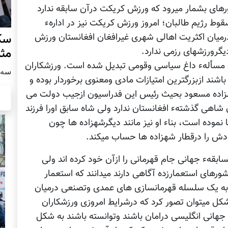
رهای بشمار میرود که ورزش کریکت درآن سابقه ندارد
قوط رژیم طالبان؛ امروز ورزش کریکت نیز در ادارهء
سکو
درمیان اکثریت اهالی شهری غیرافغان افغانستان ورزش
مث
یگرورزشهای رزمی ندارد.
ک مسألهء داغ سیاسی وقومی تبدیل شده است. ورزشکاران
سه شنبه
اشند ازبزرگترین امتیازات مادی ومعنوی برخوردار بوده و
شهزاده مسعود بحیث رئیس این فدراسیون ازجیب دولت می
شاهی گذشتهء افغانستان ندارد ولی شاه سابق اورا فرزند
نموده است، بناء او نیز مانند دیگرشهزاده ها چون
ش را درقطار شهزاده ها حساب میکند.
سابقهء جهانی جام قهرمانی را ازآن خود کرده اند ولی
ورهای استعمارزده آگاهی دارند میدانند که استعمار
 به یک سلسله قهرمانسازی های عمدی وتصنعی درمیان
کل میتوان تصور کرد که درشرایط امروزی ورزشکاران
جهانی انگلیسی درامان باشند وتوانسته باشند به شکل