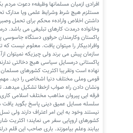
افرادی ازمیان مسلمانها وظیفهء دعوت مردم ب
مستلزم هیچ شرط وشرایط علمی ویا مدارک تحص
داشتن اخلاص وارادهء محکم برای تحمل وصبر و
وخانواده درمدت کارهای تبلیغی می باشد. درمیا
پاکستان وکارمندان حرفوی دستگاه جاسوسی پا
وافرادبیکار را میتوان یافت. معلوم نیست که تا
سازمان پیش می برند ولی چیزیکه نمیتوان ازآن
پاکستانی درمسایل سیاسی هیچ دخالتی ندارند. 
نهاده است وتقریبا اکثریت کشورهای مسلمان وغ
قومی وملی مختلف دنیا اشخاصی را دید. مهم 
ونشان دادن راه صواب ازخطا تشکیل میدهد. ت
فرقه ایی پیروان مذاهب مختلف اسلامی کاری ن
سلسله مسایل عمیق دینی پاسخ بگوید یافت م
نیستند وخود به این امر اعتراف دارند ولی نس
کشورهای اروپایی سفر می نمایند؛ اکثریت شان 
بیابند وعلم بیاموزند. باری صاحب این قلم درل