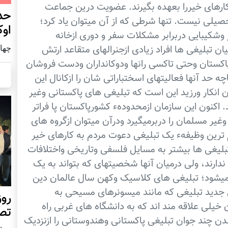
کارهای خیررا بعهده بگیرند. عضویت درین جماعت
حد
یلی نیست. تنها شرطی که از آن میتوان یاد کرد؛
اوک
شکیبایی دربرابر مشکلات سفر و دوری ازخانه
چهار شنب
ن تبلیغی ها افراد زیادی ازجنرالهای متقاعد ارتش
کستان وحتی تاکسی رانها ودوکانداران ودست فروشان
چه حد آنها فعالیتهای اسختباراتی شان را ازکانال این
 انکار ورزید این است که تبلیغی های پاکستانی وغیر
اکنون این سازمان ازمحدودهء کشورپاکستان پا فراتر
یر مسلمان را دربرمیگیرد ودرآن میتوان ازگروه های
ترین وظیفهء یک تبلیغی دعوت مردم به کارهای خیر
بلیغی ها بیشتر به مسایل فلسفی وتاریخی واختلافات
دارند، ولی درمیان آنها شخصیتهای که بتواند به یک
یشود؛ تبلیغی های کلاسیک وکهن سال عالمان دین
ل جدید تبلیغی که مانند میسونرهای مسیحی به
روز
خیلی علاقه مند اند که به دانشگاه های غربی راه
تص
ندن چند جوان تبلیغی پاکستانی وهندوستانی را ازنزدیک