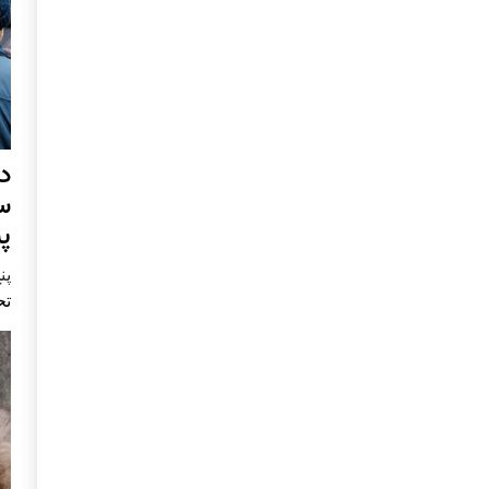
د
س
پ
پنج 
تح