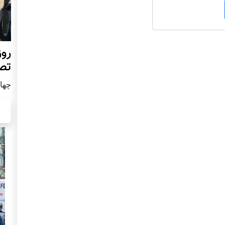
روز
تص
چهار شن