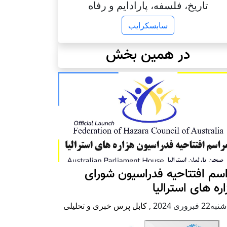
تاریخ، فلسفه، پارادایم و رفاه
سابسکرایب
در همین بخش
سم افتتاحیه فدراسیون شورای
ره های استرالیا
2 فبروری 2024
,
کابل پرس خبری و تحلیلی