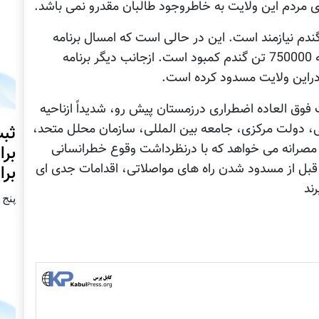
ای مردم این ولایت به خاطروجود طالبان مقدرو نمی باشد.
گندم نیازمند است. این در حالی است که امسال برنامه
غذائی جهان (WFP ) مقداری گندم توزیع کرده که 750000 تن گندم کمبود است. ازجانب دیگر برنامه
وق العاده اضطراری درزمستان پیش رو، شدیداً ازناحیه
محلی، دولت مرکزی، جامعه بین المللی، سازمان محلل متحد،
ثبت
 مصرانه می خواهد که با درنظرداشت وقوع خطرانسانی
برا
ا قبل از مسدود شدن راه های مواصلاتی، اقدامات جدی ای
برا
ند
پنج شنبه2