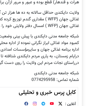
هرات و قندهار) قطع بوده و عبور و مرور ازآن بر
ولایت دایکندی حداقل سالانه به ده ها هزار تن 
غذائی جهان (WFP ) امسال دفتر ولایتی خود را دراین ولایت مسدود کرده است.
شبکه جامعه مدنی دایکندی با پیش بینی وضعیت ف
کمبود مواد غذائی ابراز نگرانی نموده از اداره 
اداره برنامه غذائی جهان و سایرمؤسسات امدادی
درایام زمستان، به یاری مردم دایکندی شتافته ت
درراستای نجات مردم این ولایت را روی دست گیر
شبکه جامعه مدنی دایکندی
شماره تماس: 0774295958
کابل پرس خبری و تحلیلی
آنلاین :