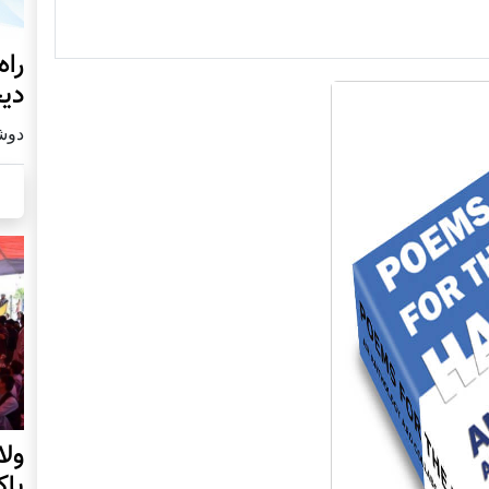
راه
دیج
دوشنبه19
ول
پا