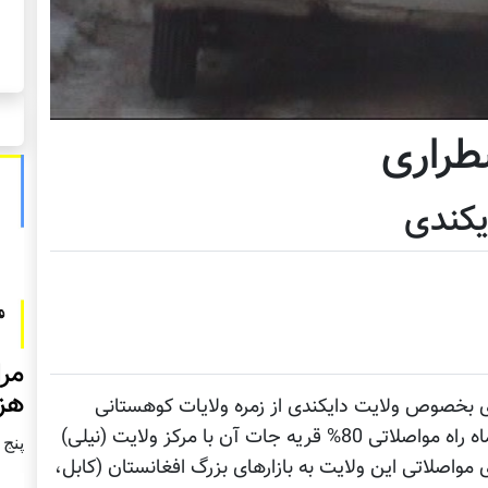
طراری
یکندی
مرا
هزا
بخصوص ولایت دایکندی از زمره ولایات کوهستانی
وسرد سیرافغانستان است. که هرساله 4 الی 5 ماه راه مواصلاتی 80% قریه جات آن با مرکز ولایت (نیلی)
پنج شنبه2
مواصلاتی این ولایت به بازارهای بزرگ افغانستان (کابل،