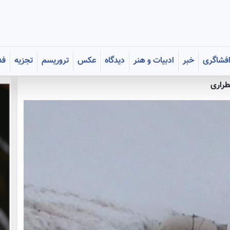
فشاگری
خبر
ادبیات و هنر
دیدگاه
عکس
تروریسم
تجزیه
فد
طراری