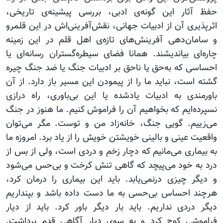
حفظ آثار این گونه‌ی ادبی، بررسی پیشینه‌ی تاریخی،
اثرپذیری آن از ادبیات جهانی، نقش‌آفرینی‌اش در این قلمرو
و سامان‌دهی آفرینش‌های تازه‌ی اهل قلم در این زمینه
چاره‌ای بیاندیشند. همانا فضای سیطره‌گستران رسانه‌ای یا
احساسی که به‌حق یا ناحق بر ادبیات جنگ یا ضد جنگ چیره
گشته است، نباید ما را از پیمودن این مسیر باز دارد. از آن
باورمندی به ادبیات یادشده یا این بی‌باوری، راه درازی
نسپرده‌ایم که بخواهیم آن را فراموش کنیم. ما هنوز در جنگ
می‌زییم. گویی جنگ، خانه‌زاد من و توست. مگر می‌توان
واقعیت عینی و بالینی خویشتن خویش را از یاد برد. امروزه ما
به بیماری می‌مانیم که دچار زخم و دردی است، ولی از بس از
درد به خود می‌پیچد که گاهی تنش کرخت و بی‌حس می‌شود
و دیگر چیزی درنمی‌یابد. باید این بیماری را درمان کرد،
هرچند احساس بی‌حسی به ما دست داده باشد و بپنداریم
دیگر دردی نداریم. باید بار دیگر باور کرد. باید از دیار
فراموشی کوچ کرد و به سوی دیار آگاهی قدم برداشت.