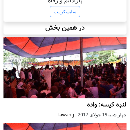
پارادایم و رفاه
سابسکرایب
در همین بخش
لنډه کیسه: واده
چهار شنبه19 جولای 2017
,
lawang