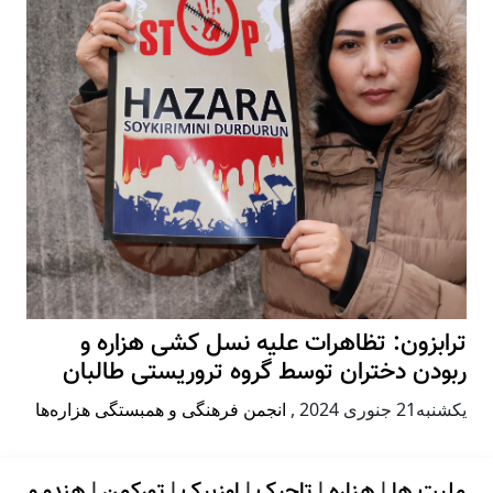
ترابزون: تظاهرات علیه نسل کشی هزاره و
ربودن دختران توسط گروه تروریستی طالبان
يكشنبه21 جنوری 2024
,
انجمن فرهنگی و همبستگی هزاره‌ها
ملیت ها
|
هزاره
|
تاجیک
|
اوزبیک
|
تورکمن
|
هندو و