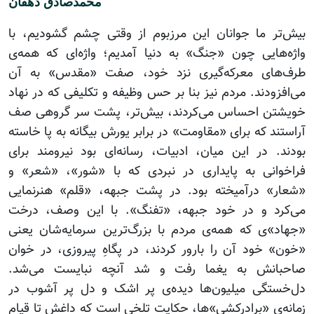
محمدصادق دهقان
بیش‌تر ما جوانان این مرزبوم از وقتی چشم گشودیم، با
واژه‌‌هایی چون «جنگ» به دنیا آمدیم؛ واژه‌ای که همه‌ی
طرف‌های معرکه‌گیری نزد خود، صفت «مقدس» به آن
می‌‌افزودند. مردم نیز بنا بر حس وظیفه و تکلیفی که در نهاد
خویشتن احساس می‌کردند، بیش‌تر، پشت سر گروهی صف
آراستند که برای «مقاومت» در برابر یورش بیگانه به پا خاسته
بودند. در این میان، ادبیات، رسانه‌ای بود نیرومند برای
فراخوانی به پایداری در نبردی که با «شور»، «شعر» و
«شعار» درآمیخته بود. در پشت جبهه، «قلم» هنرنمایی
می‌کرد و در خود جبهه، «تفنگ». با این وصف، درخت
«جهاد»ی که همه‌ی مردم با بزرگ‌ترین سرمایه‌شان یعنی
«خون» خود آن را بارور کردند، در پگاهِ پیروزی، در خوان
صاحبانش به یغما رفت و شد آنچه نبایست می‌شد.
دل‌خستگی میلیون‌ها دیده‌ی پر اشک و دل پر آشوب در
زمانه‌ی «برادرکشی»ها، حکایت تلخی است که داغش تا قیام