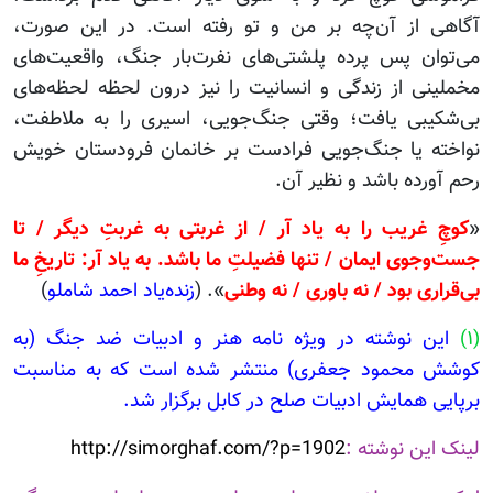
آگاهی از آن‌چه بر من و تو رفته است. در این صورت،
می‌توان پس پرده پلشتی‌های نفرت‌بار جنگ، واقعیت‌های
مخملینی از زندگی و انسانیت را نیز درون لحظه‌ لحظه‌های
بی‌شکیبی یافت؛ وقتی جنگ‌جویی، اسیری را به ملاطفت،
نواخته یا جنگ‌جویی فرادست بر خانمان فرودستان خویش
رحم آورده باشد و نظیر آن.
«
کوچِ غریب را به یاد آر / از غربتی به غربتِ دیگر / تا
جست‌و‌جوی ایمان / تنها فضیلتِ ما باشد. به یاد آر: تاریخِ ما
بی‌قراری بود / نه باوری / نه وطنی
». (
زنده‌یاد احمد شاملو
)
(۱)
این نوشته در ویژه نامه هنر و ادبیات ضد جنگ (به
کوشش محمود جعفری) منتشر شده است که به مناسبت
برپایی همایش ادبیات صلح در کابل برگزار شد.
لینک این نوشته :
http://simorghaf.com/?p=1902