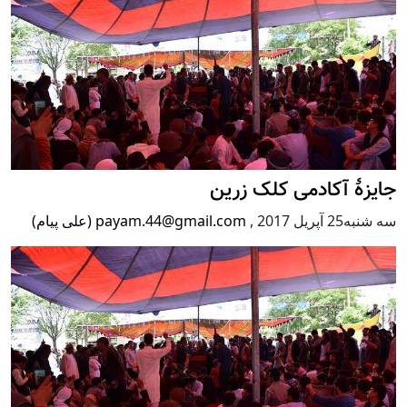
جایزۀ آکادمی کلک زرین
سه شنبه25 آپریل 2017
,
payam.44@gmail.com (علی پیام)