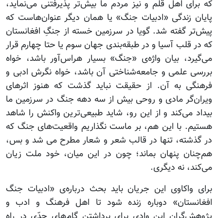
که برای اهل قلم و نیز مردم ما بیش‌تر پذیرفتنی می‌نماید،
پایان زندگی «ادبیات جنگ» یا همان دیگر عنوان‌هاست که
پیش‌تر گفته شد. گویا در سرزمین خسته از جنگِ افغانستان
که در قلب آسیا و در طبقه‌بندی جهان سوم یا حتا چهارم قرار
می‌گیرد، بیان واژه‌ی «جنگ» بسیار هراس‌آور باشد، خواه
بررسی علمی و جامعه‌شناختی آن باشد، خواه نگرش ادبی و
فرهنگی به آن. از حقیقت نباید گذشت که هنوز اثرهای
ویران‌گر مادی و روحی بیش از سه دهه جنگ در سرزمین ما
بیداد می‌کند و از این رو، شاید طبیعی‌ترین واکنش را شاهد
هستیم. با این هم، بر ماست نگذاریم واقعیت‌های جنگ که
در گذشته، تنها در قالب شعر و شعار مطرح می شد و بس،
هم‌چنان پنهان بماند؛ چون در این میان، خود ملت زیان
می‌کند، نه دیگری.
برای واکاوی این جریان باید بحث درباره‌ی «ادبیات جنگ
افغانستان» دوباره زنده شود تا اهل فرهنگ و ادب و
پژوهش‌گران این وادی برای برداشتن گام‌های جدّی در راه