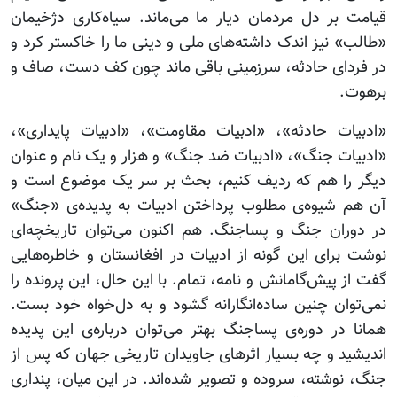
قیامت بر دل مردمان دیار ما می‌ماند. سیاه‌کاری دژخیمان
«طالب» نیز اندک داشته‌های ملی و دینی ما را خاکستر کرد و
در فردای حادثه، سرزمینی باقی ماند چون کف دست، صاف و
برهوت.
«ادبیات حادثه»، «ادبیات مقاومت»، «ادبیات پایداری»،
«ادبیات جنگ»، «ادبیات ضد جنگ» و هزار و یک نام و عنوان
دیگر را هم که ردیف کنیم، بحث بر سر یک موضوع است و
آن هم شیوه‌ی مطلوب پرداختن ادبیات به پدیده‌ی «جنگ»
در دوران جنگ و پساجنگ. هم اکنون می‌توان تاریخچه‌ای
نوشت برای این گونه از ادبیات در افغانستان و خاطره‌هایی
گفت از پیش‌گامانش و نامه، تمام. با این حال، این پرونده را
نمی‌توان چنین ساده‌انگارانه گشود و به دل‌خواه خود بست.
همانا در دوره‌ی پساجنگ بهتر می‌توان درباره‌ی این پدیده
اندیشید و چه بسیار اثرهای جاویدان تاریخی جهان که پس از
جنگ، نوشته، سروده و تصویر شده‌اند. در این میان، پنداری