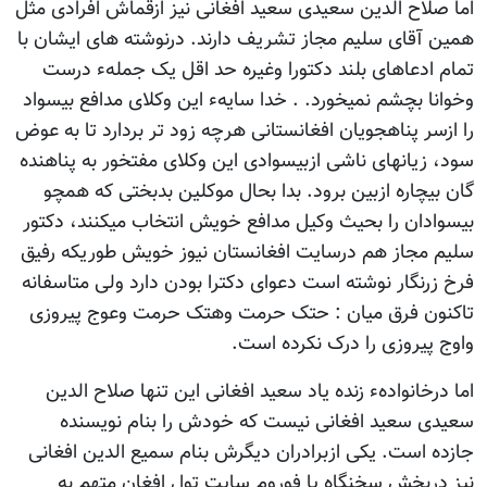
اما صلاح الدین سعیدی سعید افغانی نیز ازقماش افرادی مثل
همین آقای سلیم مجاز تشریف دارند. درنوشته های ایشان با
تمام ادعاهای بلند دکتورا وغیره حد اقل یک جملهء درست
وخوانا بچشم نمیخورد. . خدا سایهء این وکلای مدافع بیسواد
را ازسر پناهجویان افغانستانی هرچه زود تر بردارد تا به عوض
سود، زیانهای ناشی ازبیسوادی این وکلای مفتخور به پناهنده
گان بیچاره ازبین برود. بدا بحال موکلین بدبختی که همچو
بیسوادان را بحیث وکیل مدافع خویش انتخاب میکنند، دکتور
سلیم مجاز هم درسایت افغانستان نیوز خویش طوریکه رفیق
فرخ زرنگار نوشته است دعوای دکترا بودن دارد ولی متاسفانه
تاکنون فرق میان : حتک حرمت وهتک حرمت وعوج پیروزی
واوج پیروزی را درک نکرده است.
اما درخانوادهء زنده یاد سعید افغانی این تنها صلاح الدین
سعیدی سعید افغانی نیست که خودش را بنام نویسنده
جازده است. یکی ازبرادران دیگرش بنام سمیع الدین افغانی
نیز دربخش سخنگاه یا فوروم سایت تول افغان متهم به