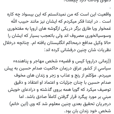
دعوای وکالت دارد چیست؟
.
واقعیت این است که من نمیدانستم که این بیسواد چه کاره
است . در ابتدا فکر میکردم که ایشان نیز مانند حبیب الله
غمخوار ویا طارق بزگر دریکی ازگوشه های اروپا به مفتخوری
وسوسیالخوری مصروف اند ولی باتعجب بسیار که ایشان را
حالا وکیل مدافع درمحاکم انگلیستان یافته ام. چنانچه درخلال
نظریات شان چنین درفشانی کرده اند:
((زمانی دراروپا کیس و قضیهء شخص مهاجر و پناهندهء
سیاسي از کشور عراق درزمان حاکمیت صدام حسین به پیش
میبردم. مؤکلم از رنج و عذاب و زجر و زندان های مخوف
صدام حسین با چنان جزئیات و اعتماد او اعتقاد و دقیق
توصیف میکرد که ګویا همه بروی ګذشته و درادعای خویش
مبني بر مورد پیګرد قرار ګرفتن کاملاً صادق باشد. اما
درجریان تحقیق بعدی چنین معلوم شد که وی (این خانم)
شخص خود زندان بان بود.