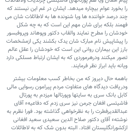
پیام افغان ویا هم پورتالهای فاشیتسی چرندیات ولاطائلات
را بخورد عوام بیچاره میدهد. ایشان در غم این نیستند که
چند درصد خواننده ها ویا شنونده ها به لاطائلات شان می
فهمند بلکه برای شان مهم این است که به چه شکل
خودشان را مطرح نمایند والقاب دکتور وپوهاند وپروفبسور
را پیشاپیش نام مبارک شان یدک بکشند یکی ازمشخصات
بارز این بیماران روانی این است که خودشان را عقل عالم
تصور میکنند ودرهرموردی که به ایشان ارتباط مسلکی دارد
ویانه باید ابراز نظر فرمایند.
باهمه حال دیروز که من بخاطر کسب معلومات بیشتر
ودریافت دیدگاه های متفاوت مردم پیرامون رسوایی مالی
کابل بانک سری به سایتها وپورتالها میزدم به پورتال
فاشیتسی افغان جرمن نیز سری زدم که دفاعیهء آقای
عبدالقدیرفطرت را به نظرخواهی گذاشته بود. فورا نظرم به
نوشتهء آقای دکتور صلاح الدین سعیدی سعید افغانی
ازکشورانگلیستان افتاد. البته بدون شک که به لاطائلات