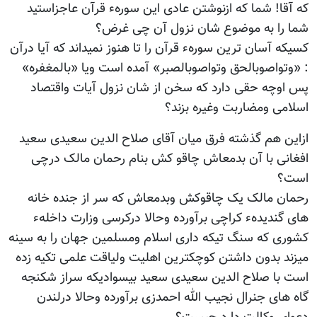
که آقا! شما که ازنوشتن عادی این سورهء قرآن عاجزاستید
شما را به موضوع شان نزول آن چی غرض؟
کسیکه آسان ترین سورهء قرآن را تا هنوز نمیداند که آیا درآن
: «وتواصوبالحق وتواصوبالصبر» آمده است ویا «بالمغفره»
پس اوچه حقی دارد که سخن از شان نزول آیات واقتصاد
اسلامی ومضاربت وغیره بزند؟
ازاین هم گذشته فرق میان آقای صلاح الدین سعیدی سعید
افغانی با آن بدمعاش چاقو کش بنام رحمان مالک درچی
است؟
رحمان مالک یک چاقوکش وبدمعاش که سر از جنده خانه
های گندیدهء کراچی برآورده وحالا درکرسی وزارت داخلهء
کشوری که سنگ تیکه داری اسلام ومسلمین جهان را به سینه
میزند بدون داشتن کوچکترین اهلیت ولیاقت علمی تکیه زده
است با صلاح الدین سعیدی سعید بیسوادیکه سراز شکنجه
گاه های جنرال نجیب الله احمدزی برآورده وحالا درلندن