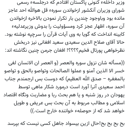
وزیر داخلهء کنونی پاکستان افتادم که درجلسهء رسمی
شورای وزیران آنکشور ازخواندن سورهء قل هوالله احد عاجز
مانده بود وباوجود چندین بار تکرار نمودن بالاخره ازخواندن
آن سوره، اظهار عجز کرد ومسؤولیت را بدوش وزیرعدلیهء
کابینه انداخت که گویا به وی آیات قرآن را سرچپه نوشته بود.
حالا آقای صلاح الدین سعیدی سعید افغانی نیز دربخش
نظرخواهی پورتال فخیم؟؟؟؟! افغان جرمن چنین نگاشته اند:
((مسأله شان نزول سوره والعصر (و العصر ان الانسان لفی
خسر الا الذین آمنو و عملوا الصالحات وتواصو بالحق و تواصو
بالمغفره – صدق الله العظیم) که دوست بس ارجمندم جناب
احمد سعیدی آنرا آورد است درمورد شکار ماهی توسط
یهودان در روز شنبه و یا هم بحث ربا و مضاربت ونګاه اقتصاد
اسلامی و مطالب مربوط به آن بحث بس عریض و طویل
خواهد شد که از حوصلهء خواننده خارج است.))
بح بح بح بح!حال ازین بیسواد جاهل کسی نیست که بپرسد