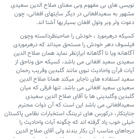
نویسی های بی مفهوم وبی معنای صلاح الدین سعیدی
مشهور به سعیدافغانی در دیگر سایتهای افغانی، چون
دعوت ولر وبر وتول افغان بسیاریها آشنا اند.
کسیکه درهرمورد ، خودش را صاحبنظردانسته وچون
فیلسوف دهر خودش را مستحق میداند که درهرموردی
آگاهانه ویا نا آگاهانه ابرازنظر نماید همان صلاح الدین
سعیدی سعید افغانی می باشد، کسیکه حق وناحق از
آیات قرآن واحادیث نبوی مانند گلبدین وقریب رحمان
سعید استفاده های ناجایز میکند همانا صلاح الدین
سعیدی سعید افغانی می باشد. تنها فرقی که میان
گلبدین وگلبدینی ها با آقای صلاح الدین سعیدی
سعیدافغانی می باشد این است که آن ذوات محترم
جنایتکار، درکورس های تریننگ استخبارات نظامی پاکستان
خیلی خوب یاد گرفته اند که چگونه آیات واحادیث را
درجاهای مناسب آن بکار بندند ولی آقای صلاح الدین