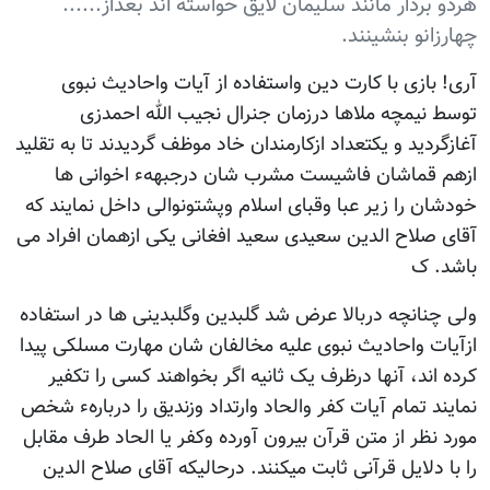
هردو بردار مانند سلیمان لایق خواسته اند بعداز......
چهارزانو بنشینند.
آری! بازی با کارت دین واستفاده از آیات واحادیث نبوی
توسط نیمچه ملاها درزمان جنرال نجیب الله احمدزی
آغازگردید و یکتعداد ازکارمندان خاد موظف گردیدند تا به تقلید
ازهم قماشان فاشیست مشرب شان درجبههء اخوانی ها
خودشان را زیر عبا وقبای اسلام وپشتونوالی داخل نمایند که
آقای صلاح الدین سعیدی سعید افغانی یکی ازهمان افراد می
باشد. ک
ولی چنانچه دربالا عرض شد گلبدین وگلبدینی ها در استفاده
ازآیات واحادیث نبوی علیه مخالفان شان مهارت مسلکی پیدا
کرده اند، آنها درظرف یک ثانیه اگر بخواهند کسی را تکفیر
نمایند تمام آیات کفر والحاد وارتداد وزندیق را دربارهء شخص
مورد نظر از متن قرآن بیرون آورده وکفر یا الحاد طرف مقابل
را با دلایل قرآنی ثابت میکنند. درحالیکه آقای صلاح الدین