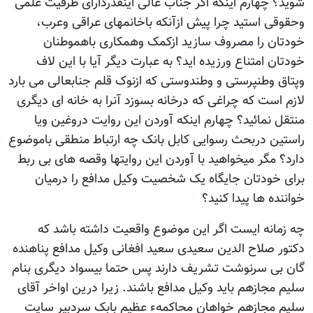
شوید؟ چهارم اینکه اگر جناب عالی اینقدردارای ظرفیت علمی
وحقوقی استید چرا پیش ازآنکه باخانمهای عراقی وعرب،
خودتان را مصروف سازید ازکمک وهمکاری باهموطنان
خودتان امتناع ورزیده اید؟ به عبارت دیگر آیا با این لاف
وپتاق وطنپرستی و وطندوستی که ازنوک قلم جنابعالی می بارد
لازم است که چراغی که درخانه بسوزد آنرا به خانه ای دیگری
منتقل نمائید؟ چهارم اینکه آوردن این روایت دروغین ویا
راستین دربحث رسوایی کابل بانک چه ارتباط منطقی باموضوع
دارد؟ مگر میخواهید با آوردن این روایتها وقصه های بی ربط
برای خودتان جایگاه یک شخصیت وکیل مدافع را درمیان
خواننده ها پیدا کنید؟
چه زمانه ایست اگر این موضوع واقعیت داشته باشد که
دکتور صلاح الدین سعیدی سعید افغانی وکیل مدافع پناهنده
گان بی سرنوشت تشریف دارند پس حتما بیسواد دیگری بنام
سلیم مجازهم باید وکیل مدافع باشند. زیرا درین اواخر آقای
سلیم مجازهم خواهان محاکمهء عظیم بابک سردبیر سایت