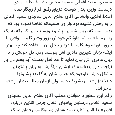
سعیدی سعید افغانی بیسواد محض تشریف دارد. روزی
درسایت وزین پندار دوست عزیزم رفیق فرخ زرنگار تمام
اغلاط املایی وانشایی آقای صلاح الدین سعیدی سعید افغانی
را به رخش کشیده بود واز وی صمیمانه تقاضا نموده بود که
بهتر است که بزبان شیرین پشتو بنویسند، زیرا کسیکه به یک
زبان مسلط نباشد وازشکم خودش بزور وجبر کلمات واهی را
بیرون آورده وهرکلمه را درغیر محل آن استفاده کند چه بهتر
اینکه بزبان شیرین مادری اش بنویسد ودرد دل خویش را به
زبان مادری اش بیان نماید تا هم لعل بدست آید وهم دل یار
نرنجد. ولی بدبختانه که ایشان درنگارش به زبان پشتو نیز
مشکل دارند. باوجودیکه جناب شان به گفتهء پشتونها
در(خته) پشتون تشریف دارند ولی ازبیان مطلب بزبان پشتو
عاجز اند.
راقم این سطور با خواندن مطلب آقای صلاح الدین سعیدی
سعید افغانی درستون پیامهای افغان جرمن انلاین دربارهء
اقای عبدالقدیر فطرت بیاد همان ویدیوکلیب رحمان مالک