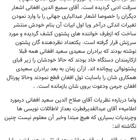
سرقت ادبی گردیده است. آقای سمیع الدین افغانی اشعار
دیگران را خصوصا اشعار عبدالباری جهانی را با وارد نمودن
تغیرات اندکی درآخر ویا اول ابیات آن بنام خودش منتشر
ساخت که ازطرف خواننده های پشتون کشف گردیده و مورد
سرزنش قرار گرفته است. یکتعداد نظردهنده گان پشتون
نوشته بودند که برادران سعیدی سعید افغانی همه قبلا
ازکارمندان دستگاه خاد بودند که حالا خودشان را زیر قبای
پشتونوالی پیچانده اند. ازآن زمان به بعد برادران سعیدی
همکاری شان را باسایت تول افغان قطع نمودند وحالا پورتال
افغان جرمن ودعوت بروی شان بازمانده است. .
واما دربارهء نظریات آقای صلاح الدین سعید افغانی درمورد
اعلامیهء آقای عبدالقدیرفطرت بعداز لاطائلات نویسی ها
وچرندیات بسیاری که هیچ مبتدا وخبر آن معلوم نیست چنین
نگاشته اند: