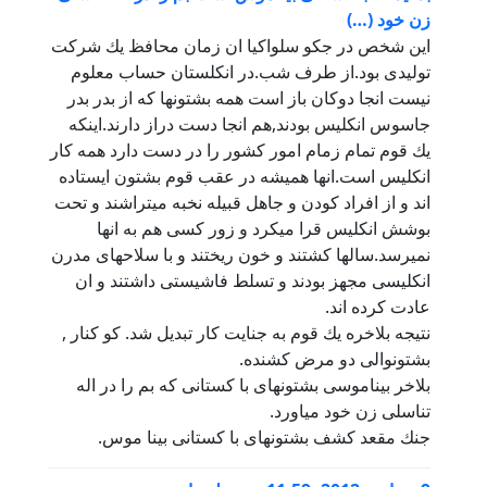
زن خود (…)
اين شخص در جكو سلواكيا ان زمان محافظ يك شركت
توليدى بود.از طرف شب.در انكلستان حساب معلوم
نيست انجا دوكان باز است همه بشتونها كه از بدر بدر
جاسوس انكليس بودند,هم انجا دست دراز دارند.اينكه
يك قوم تمام زمام امور كشور را در دست دارد همه كار
انكليس است.انها هميشه در عقب قوم بشتون ايستاده
اند و از افراد كودن و جاهل قبيله نخبه ميتراشند و تحت
بوشش انكليس قرا ميكرد و زور كسى هم به انها
نميرسد.سالها كشتند و خون ريختند و با سلاحهاى مدرن
انكليسى مجهز بودند و تسلط فاشيستى داشتند و ان
عادت كرده اند.
نتيجه بلاخره يك قوم به جنايت كار تبديل شد. كو كنار ,
بشتونوالى دو مرض كشنده.
بلاخر بيناموسى بشتونهاى با كستانى كه بم را در اله
تناسلى زن خود مياورد.
جنك مقعد كشف بشتونهاى با كستانى بينا موس.