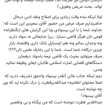
کارکنان دولتی نیز شریک اند، سبب برائت نیست و بوده نمی
تواند. بحث عریض وطویل.)
اولا اینکه بنده وقت زیادی برای اصلاح ونقد ادبی درحال
حاضرندارم صرف عرض من حضور آقای سعیدی این است که:
خداوند شما را با این بیسوادی وبا این گرایش های تنگنظرانهء
قومی تان هرگز قاضی نسازد. زیرا جنابعالی نه سواد دارید
ونه وجدان سالم ونه هم ازمسایل بانک داری واقتصاد بازار
چیزی درکلهء شما است. شما با این زخارف علمی تان؟؟؟!
ِصرف میتوانید بحیث یک قاضی نیمه باسواد درهمان
دستگاهای قضایی امارت اسلامی طالبان ایفای وظیفه نمائید
وبس.
دوم اینکه جناب عالی آنقدر بیسواد واحمق تشریف دارید که
اصلا محتوای اعلامیهء عبدالقدیرفطرت را درک نکرده اید که وی
چه نوشته است.
آقای بیسواد!
عبدالقدیر فطرت ننوشته است که من بیگناه و بی وتقصیر