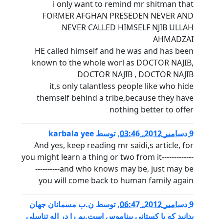
i only want to remind mr shitman that
FORMER AFGHAN PRESEDEN NEVER AND
NEVER CALLED HIMSELF NJIB ULLAH
AHMADZAI
HE called himself and he was and has been
known to the whole worl as DOCTOR NAJIB,
DOCTOR NAJIB , DOCTOR NAJIB
it,s only talantless people like who hide
themself behind a tribe,because they have
nothing better to offer
9 دسامبر 2012, 03:46
,
توسط
karbala yee
And yes, keep reading mr saidi,s article, for
you might learn a thing or two from it-------------
----------and who knows may be, just may be
you will come back to human family again
9 دسامبر 2012, 06:47
,
توسط
ن.ب مسمانان جهان
بدانيد كه با كستانى بيناموس است.بم را در اله تناسلى