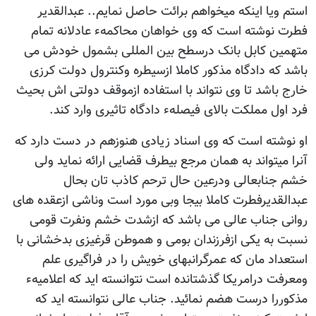
استم ویا اینکه میخواهم برائت حاصل نمایم.. عبدالقدیر
فطرت نوشته است که وی خواهان محاکمهء عادلانه تمام
متهمین کابل بانک درسطح بین المللی بشمول خودش می
باشد که دادگاه مذکور کاملا ازسیطره وکنترول دولت کرزی
خارج باشد تا وی نتواند با استفاده ازموقف دولتی اش بحیث
فرد اول مملکت بالای فیصلهء دادگاه تاثیری وارد کند.
او نوشته است که وی اسناد زیادی هنوزهم در دست دارد که
آنرا میتواند به همان مرجع بیطرف قضایی ارائه نماید ولی
خشم جنابعالی ودرعین حال ترحم کاذب تان بحال
عبدالقدیرفطرت کاملا بیجا وبی مورد است وناشی ازعقده های
روانی جناب عالی می باشد که ازشدت خشم ونفرت قومی
نسبت به یکی ازفرزندان بومی و هموطن قرغیزی بدخشانی با
استعداد مان که عمرگرانبهای خویش را در فراگیری علم
ومعرفت درامریکا گذشتانده است نتوانسته اید که اعلامیهء
مذکوررا درست هضم نمائید. جناب عالی نتوانسته اید که