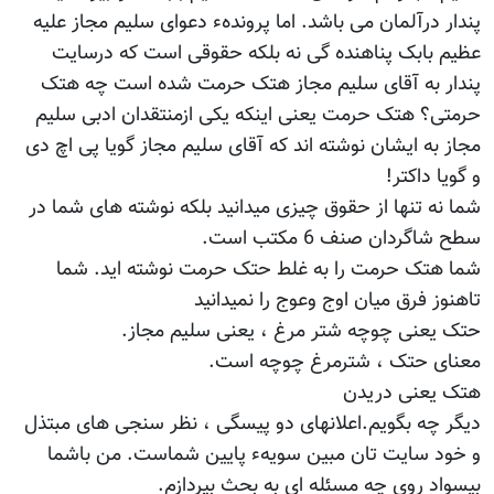
پندار درآلمان می باشد. اما پروندهء دعوای سلیم مجاز علیه
عظیم بابک پناهنده گی نه بلکه حقوقی است که درسایت
پندار به آقای سلیم مجاز هتک حرمت شده است چه هتک
حرمتی؟ هتک حرمت یعنی اینکه یکی ازمنتقدان ادبی سلیم
مجاز به ایشان نوشته اند که آقای سلیم مجاز گویا پی اچ دی
و گویا داکتر!
شما نه تنها از حقوق چیزی میدانید بلکه نوشته های شما در
سطح شاگردان صنف 6 مکتب است.
شما هتک حرمت را به غلط حتک حرمت نوشته اید. شما
تاهنوز فرق میان اوج وعوج را نمیدانید
حتک یعنی چوچه شتر مرغ ، یعنی سلیم مجاز.
معنای حتک ، شترمرغ چوچه است.
هتک یعنی دریدن
دیگر چه بگویم.اعلانهای دو پیسگی ، نظر سنجی های مبتذل
و خود سایت تان مبین سویهء پایین شماست. من باشما
بیسواد روی چه مسئله ای به بحث بپردازم.