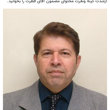
ازشدت کینه ونفرت محتوای مضمون آقای فطرت را بخوانید.