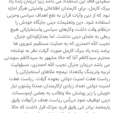
سعیدی فاقد این استعداد می باشد زیرا درزمان زنده یاد
ببرک کارمل، برای کارمندان اطلاعاتی وامنیتی هرگز اجازه
نبود که از دین وآیات قرآن به نفع اهداف سیاسی وحزبی
استفاده شود. دین وتعلیمات دینی جایگاه خودش را
درنظام وقت داشت وکارهای سیاسی واستخباراتی هیچ
ربطی به علمای دینی نداشت. اما بعدازکودتای جنرال
نجیب الله احمدزی که به حمایت مستقیم شوروی ها
برضد زنده یاد ببرک کارمل صورت گرفت نظر به نوشتهء
محترم سیدکاظم آغا که حالا مشهور به سیدکاظم سویدنی
می باشد درزمان جنرال نجیب الله احمدزی، مسؤولیت
تربیه وتریننگ یکتعداد نیمچه ملاهای استخباراتی را
ریاست هفت امنیت دولتی بعهده گرفت. ریاست هفت
امنیت دولتی تعداد زیادی ازکارمندان عمدتا پشتون تبار
خویش را زیر پوشش ملا وطالب به بعضی ازموسسات
دینی توظیف نمود.دررأس ریاست هتف درآنوقت رفیق
یارمحمد برادر تنی رفیق فرید مزدک قرار داشت که حالا