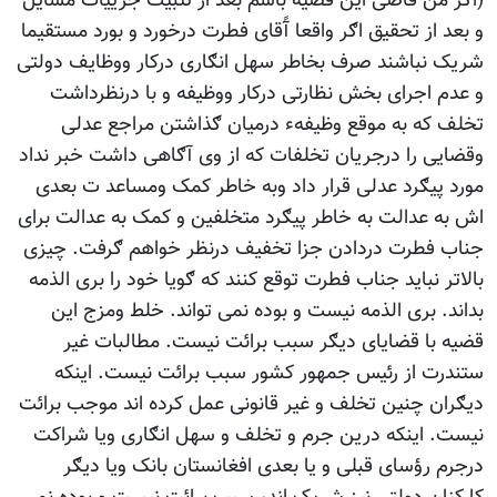
(اګر من قاضی این قضیه باشم بعد از تثبیت جزییات مسایل
و بعد از تحقیق اګر واقعا آًقای فطرت درخورد و بورد مستقیما
شریک نباشند صرف بخاطر سهل انګاری درکار ووظایف دولتی
و عدم اجرای بخش نظارتی درکار ووظیفه و با درنظرداشت
تخلف که به موقع وظیفهء درمیان ګذاشتن مراجع عدلی
وقضایی را درجریان تخلفات که از وی آګاهی داشت خبر نداد
مورد پیګرد عدلی قرار داد وبه خاطر کمک ومساعد ت بعدی
اش به عدالت به خاطر پیګرد متخلفین و کمک به عدالت برای
جناب فطرت دردادن جزا تخفیف درنظر خواهم ګرفت. چیزی
بالاتر نباید جناب فطرت توقع کنند که ګویا خود را بری الذمه
بداند. بری الذمه نیست و بوده نمی تواند. خلط ومزج این
قضیه با قضایای دیګر سبب برائت نیست. مطالبات غیر
ستندرت از رئیس جمهور کشور سبب برائت نیست. اینکه
دیګران چنین تخلف و غیر قانونی عمل کرده اند موجب برائت
نیست. اینکه درین جرم و تخلف و سهل انګاری ویا شراکت
درجرم رؤسای قبلی و یا بعدی افغانستان بانک ویا دیګر