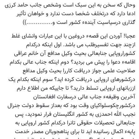
وحال که سخن به این سبک است وشخص جانب حامد کرزی
ادعا دارد که درتخلف شخصا دست ندارد و خواهان تأثیر
ګذاری درسیاسیت آیندهء کشور است و..............))
عجبا! آوردن این قصهء دروغین با این عبارات وانشای غلط
ازچند جهت تفسیرطلب می باشد. اول اینکه درکدام
کشوراروپایی جنابعالی بحیث وکیل مدافع آن خانم عراقی
اقامهء دعوا را پیش می بردید؟ دوم اینکه جناب عالی بکدام
صلاحیت علمی جواز دریافت کاررا بحیث وکیل مدافع
درکشورهای اروپایی دریافت کرده اید؟ سوم اینکه بکدام یک
اززبانهای اروپایی تسلط دارید؟ تا جاییکه من اطلاع دارم
آخرین وظیفهء جناب عالی درسفارت افغانستان
درکشورچکوسلواکیای وقت بود که بعداز سقوط دولت جنرال
نجیب الله احمدزی به کشور انگلیستان فرار نمودید، پس
جنابعالی تحصیلات حقوقی تانرا درکدام کشور اروپایی به
پایهء اکمال رسانیده اید تا برای پناهجویاان مصدر خدمت