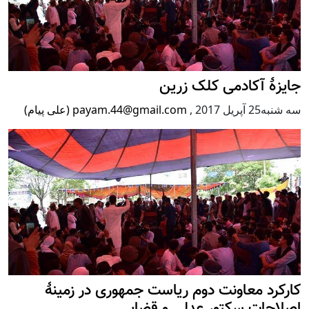
جایزۀ آکادمی کلک زرین
سه شنبه25 آپریل 2017
,
payam.44@gmail.com (علی پیام)
کارکرد معاونت دوم ریاست جمهوری در زمینۀ