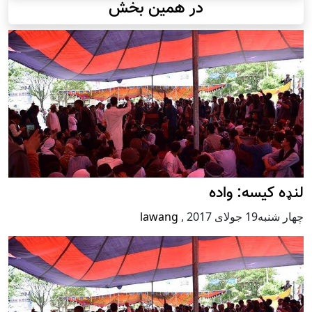
در همین بخش
لنډه کیسه: واده
چهار شنبه19 جولای 2017
,
lawang