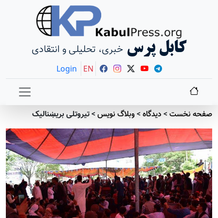
کابل پرس
خبری، تحلیلی و انتقادی
Login
EN
صفحه نخست
>
دیدگاه
>
وبلاگ نویس
>
تیروتلی بریښنالیک