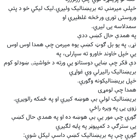
خپلې میرمنې ته بریښنالیک ولیږي.لیک لیکي خو د پتې
وروستی توری ورڅخه غلطیږي او
سمدلاسه یی لیږي
.
په همدې حال کښې ددې
نړۍ په یو بل ګوټ کښې یوه میرمن چې همدا اوس اوس
يي خپل خاوند خاورو ته سپارلی، په
دې فکر چې ښایي دوستانو یي ورته د خواشینۍ ښودلو کوم
بریښنالیک رالیږلي وي غواړي
خپل بريښنالیکونه وګوري
.
همدا چې لومړی
بریښنالیک لولي بې هوښه کیږي او په ځمکه رالویږي
.
زوی یی په ویره راځي
ګوري چې مور يي بې هوښه ده او په همدې حال کښې
یی سترګې د کمپیوټر په پاڼه لګیږي
ګوري چې په بریښنالیک کښې داسې لیکل شوي
: