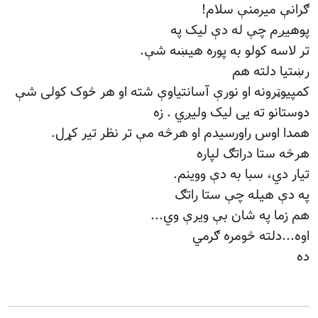
ګرانې میرمنې سلام
!
پوهیږم چې له دې لیک په
تر لاسه کولو به پوره هیښه شې
.
رښتیا دلته هم
کمپیوټرونه او نورې آسانتیاوې شته او هر څوک کولی شې
دوستانو ته یی لیک ولیږي . زه
همدا اوس راورسیدم او هرڅه مې تر نظر تیر کړل
.
هرڅه ستا دراتګ لپاره
تیار دي، سبا به دې ووینم
.
په دې هیله چې ستا راتګ
هم زما په شان بې ویرې وي
...
اوه...دلته څومره ګرمي
ده