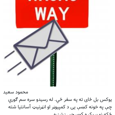
محمود سعید
یوکس بل ځای ته په سفر ځي. له رسیدو سره سم ګوري
چې په خونه کښې یی د کمپیوټر او انټرنیټ آسانتیا شته
ځکه نو پریکړه کوي چې زرترزره