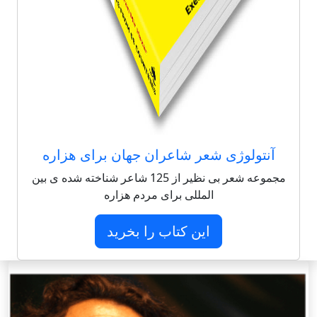
آنتولوژی شعر شاعران جهان برای هزاره
مجموعه شعر بی نظیر از 125 شاعر شناخته شده ی بین
المللی برای مردم هزاره
این کتاب را بخرید