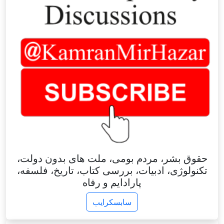
حقوق بشر، مردم بومی، ملت های بدون دولت،
تکنولوژی، ادبیات، بررسی کتاب، تاریخ، فلسفه،
پارادایم و رفاه
سابسکرایب