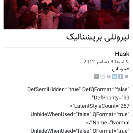
تیروتلی بریښنالیک
Hask
يكشنبه30 دسامبر 2012
همرسانی
DefSemiHidden="true" DefQFormat="false"
DefPriority="99"
LatentStyleCount="267">
UnhideWhenUsed="false" QFormat="true"
Name="Normal"/>
UnhideWhenUsed="false" QFormat="true"