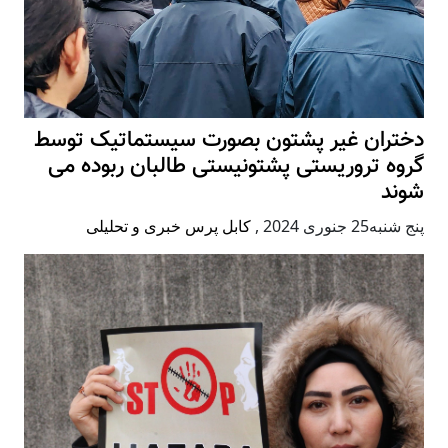
دختران غیر پشتون بصورت سیستماتیک توسط
گروه تروریستی پشتونیستی طالبان ربوده می
شوند
پنج شنبه25 جنوری 2024
,
کابل پرس خبری و تحلیلی