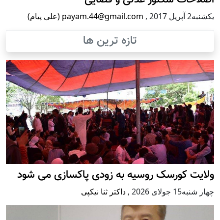
اصلاحات سکتور عدلی و قضایی
يكشنبه2 آپریل 2017
,
payam.44@gmail.com (علی پیام)
تازه ترین ها
ولایت کورسک روسیه به زودی پاکسازی می شود
چهار شنبه15 جولای 2026
,
داکتر ثنا نیکپی