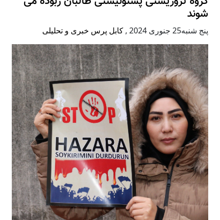
گروه تروریستی پشتونیستی طالبان ربوده می
شوند
پنج شنبه25 جنوری 2024
,
کابل پرس خبری و تحلیلی