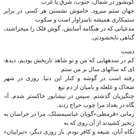
گویشور در شمال، جنوب، شرق یا غرب
جهان ستم می­رود. خاموش نشستن هر کسی در برابر
ستم­کاری همیشه ناسزاوار است و سکوت
مدعیانی که در هنگامه آسایش، گوش فلک را می­خراشند،
گناهی نابخشودنی.
دست
کم در سده­هایی که من و تو شاهد تاریخش بودیم، دیده­
ای که سال­های سال بر من ستم
رفته است در گوشه و کنار این دنیا. روزی در شهر
ضحاک و غلغله و بامیان از دم تیغ
چنگیزیان گذشتم. سپس در نیشابور خاکستر شدم. آن­
گاه در بغداد مرا چوب حراج زدند.
زمانی «قرمطی­»گویان عباسی­مسلک، مرا در خراسان به
زنجیر کشیدند از آن روی که به
نگاه آنان، شیعه و کافر بودم. باز روزی دیگر، «تبراییان»