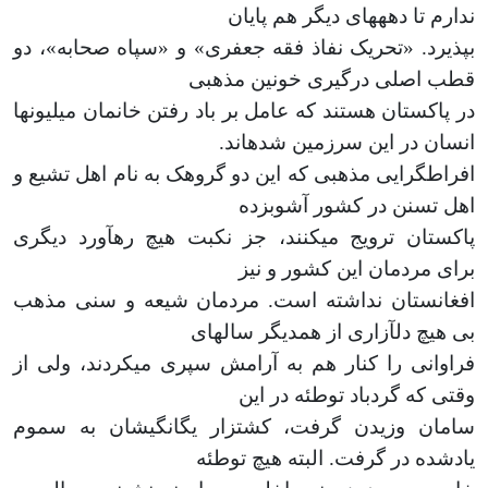
ندارم تا دهه­های دیگر هم پایان
بپذیرد. «تحریک نفاذ فقه جعفری» و «سپاه صحابه»، دو
قطب اصلی درگیری خونین مذهبی
در پاکستان هستند که عامل بر باد رفتن خانمان میلیون­ها
انسان در این سرزمین شده­اند.
افراط­گرایی مذهبی که این دو گروهک به نام اهل تشیع و
اهل تسنن در کشور آشوب­زده
پاکستان ترویج می­کنند، جز نکبت هیچ ره­آورد دیگری
برای مردمان این کشور و نیز
افغانستان نداشته است. مردمان شیعه و سنی مذهب
بی هیچ دل­آزاری از همدیگر سال­های
فراوانی را کنار هم به آرامش سپری می­کردند، ولی از
وقتی که گردباد توطئه در این
سامان وزیدن گرفت، کشتزار یگانگی­شان به سموم
یادشده در گرفت. البته هیچ توطئه