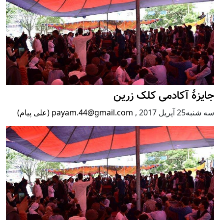
جایزۀ آکادمی کلک زرین
سه شنبه25 آپریل 2017
,
payam.44@gmail.com (علی پیام)