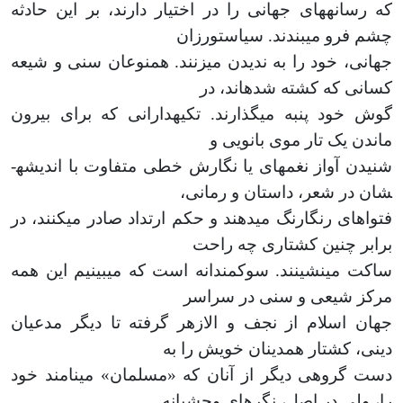
که رسانه­های جهانی را در اختیار دارند، بر این حادثه
چشم فرو می­بندند. سیاست­ورزان
جهانی، خود را به ندیدن می­زنند. هم­نوعان سنی و شیعه
کسانی که کشته شده­اند، در
گوش خود پنبه می­گذارند. تکیه­دارانی که برای بیرون
ماندن یک تار موی بانویی و
شنیدن آواز نغمه­ای یا نگارش خطی متفاوت با اندیشه­
شان در شعر، داستان و رمانی،
فتواهای رنگارنگ می­دهند و حکم ارتداد صادر می­کنند، در
برابر چنین کشتاری چه راحت
ساکت می­نشینند. سوک­مندانه است که می­بینیم این همه
مرکز شیعی و سنی در سراسر
جهان اسلام از نجف و الازهر گرفته تا دیگر مدعیان
دینی، کشتار هم­دینان خویش را به
دست گروهی دیگر از آنان که «مسلمان» می­نامند خود
را، ولی در اصل، نگره­ای وحشیانه