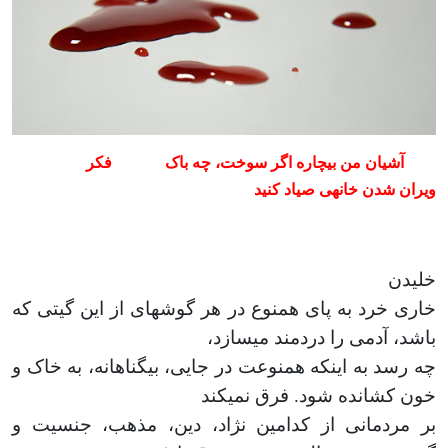
آشیان من بیچاره اگر سوخت، چه باک
فکر
ویران شدن خانه­ی صیاد کنید
خلیدن
خاری خرد به پای هم­نوع در هر گوشه­ای از این گیتی که
باشد، آدمی را دردمند می­سازد،
چه رسد به این­که هم­نوعت در جایی، بی­گناهانه، به خاک و
خون کشانده شود. فرق نمی­کند
بر مردمانی از کدامین نژاد، دین، مذهب، جنسیت و