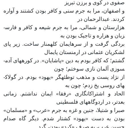
صفوی در کوی و برزن تبریز
و اصفهان، مرا به جرم سنی و کافر بودن کشتند و آواره
کردند. عبدالرحمان در
هزارستان و شمالی، مرا به جرم شیعه و کافر و فارس­
زبان و هزاره و تاجیک بودن به
بردگی گرفت و از سرهایمان کله­منار ساخت. زیر پای
لشکریان عثمانی در ارمنستان پای­مال
گشتم؛ که کافر بودم به دین «پاشایان». در کوره­های آدم­
سوزی آلمان نازی سوختم؛ چون
از نژاد پست و مذهب توطئه­گر «یهود» بودم. در گولاک­­
های روسی یخ زدم؛ چون به
الحاد و اشتراک­انگاری «رفقا» ایمان نداشتم. زمانی
بعدتر، در اردوگاه­های فلسطینی
صبرا و شتیلا، جنین و غزه به جرم «عرب» و «مسلمان»
بودن به دست «یهود» کشتار شدم. دیگر گاه صدام
حسین عرب، به صرف «کرد» بودن، گرد