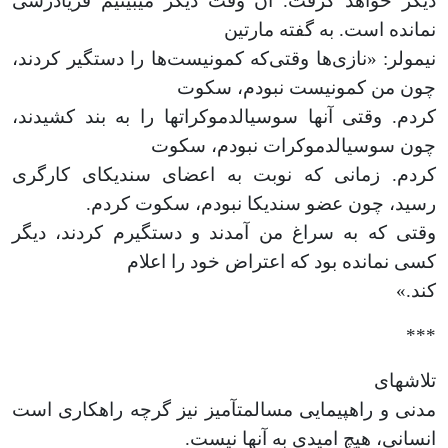
دیگر خواهد گرفت. آن وقت دیگر می­بینیم فریادرسی
نمانده است. به گفته مارتین
نیمولر: «نازی‌ها وقتی‌که کمونیست‌ها را دستگیر کردند،
چون من کمونیست نبودم، سکوت
کردم. وقتی آن­ها سوسیال­دموکرات­ها را به بند کشیدند،
چون سوسیال­دموکرات نبودم، سکوت
کردم. زمانی که نوبت به اعضای سندیکای کارگری
رسید، چون عضو سندیکا نبودم، سکوت کردم.
وقتی که به سراغ من آمدند و دستگیرم کردند، دیگر
کسی نمانده بود که اعتراض خود را اعلام
کند.»
***
تلاش­های
مدنی و راه­پیمایی مسالمت­آمیز نیز گرچه راهکاری است
انسانی، هیچ امیدی به آن­ها نیست.