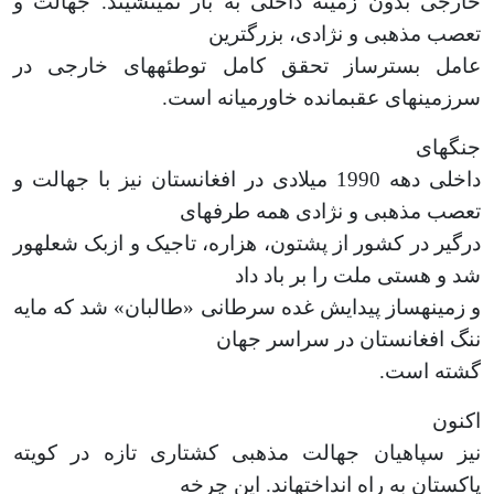
خارجی بدون زمینه داخلی به بار نمی­نشیند. جهالت و
تعصب مذهبی و نژادی، بزرگ­ترین
عامل بسترساز تحقق کامل توطئه­های خارجی در
سرزمین­های عقب­مانده خاورمیانه است.
جنگ­های
داخلی دهه 1990 میلادی در افغانستان نیز با جهالت و
تعصب مذهبی و نژادی همه طرف­های
درگیر در کشور از پشتون، هزاره، تاجیک و ازبک شعله­ور
شد و هستی ملت را بر باد داد
و زمینه­ساز پیدایش غده سرطانی «طالبان» شد که مایه
ننگ افغانستان در سراسر جهان
گشته است.
اکنون
نیز سپاهیان جهالت مذهبی کشتاری تازه در کویته
پاکستان به راه انداخته­اند. این ­چرخه