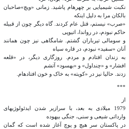
نکبت شیمیایی بر چهره­ام پاشید. زمانی «ویچ»صاحبان
بالکان مرا به دلیل این­که
«صرب» نیستم، قتل عام کردند. گاه دیگر چون از قبیله
حاکم نبودم، در رواندا، اتیوپی
و سومالی تیرباران گشتم. شام­گاهی نیز چون همانند
آنان «سفید» نبودم، در قاره سیاه
به زندان افتادم و مردم. روزگاری دیگر، در «قلعه
افشار» و «چنداول» و «بهسود» آتشم
زدند. حالیا نیز در «کویته» به خاک و خون افتاده­ام.
***
از
1979 میلادی به بعد، با سرازیر شدن ایدئولوژی­های
وارداتی شیعی و سنی، جنگی بیهوده
در پاکستان سر هیچ و پوچ آغاز شده است که گمان