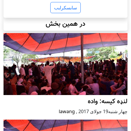
سابسکرایب
در همین بخش
لنډه کیسه: واده
چهار شنبه19 جولای 2017
,
lawang