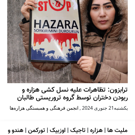
ترابزون: تظاهرات علیه نسل کشی هزاره و
ربودن دختران توسط گروه تروریستی طالبان
يكشنبه21 جنوری 2024
,
انجمن فرهنگی و همبستگی هزاره‌ها
ملیت ها
|
هزاره
|
تاجیک
|
اوزبیک
|
تورکمن
|
هندو و