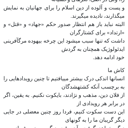
و پست و آلوده از دین اسلام را برای جهانیان به نمایش
می­گذارند، نادیده می­گیرند.
البته نباید باز هم انتظار صدور حکم «جهاد» و «قتل» و
«ارتداد» برای کشتارگران
داشت که تنها سبب می­شود این چرخه بیهوده مرگ­آفرینی
ایدئولوژیک هم­چنان به گردش
خود ادامه دهد.
کاش ما
انسان­ها اندکی درک بیشتر می­یافتیم تا چنین رویدادهایی را
به برچسب آن­که کشته­شدگان
از فلان دین، مذهب و نژادند، بایکوت نکنیم. به یقین، اگر
در برابر هر رویدادی از
این دست سکوت کنیم، فردا روز چنین معضلی در جایی
دیگر گریبان ما را به گونه­ای