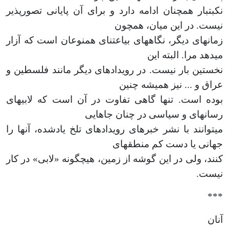
نکبت­بار هم­چنان ادامه دارد و برای آن پایانی تصورپذیر
نیست. در این میان، هم­چون
زمان­های دیگر، نگاه­های بی­اعتنای هم­نوعان است که آزار
می­دهد مرا. البته این
نخستین بار نیست. در رویدادهای دیگر مانند فلسطین و
عراق و ... نیز همیشه چنین
بوده است. تنها گاهی تفاوت در آن است که لابی­های
رسانه­ای و سیاسی در چنان جاهایی
می­توانند با نشر خبرهای رویدادهای تلخ یادشده، آن­ها را
جهانی یا دست کم منطقه­ای
کنند، ولی در این گوشه از زمین، هیچ­گونه «لابی» در کار
نیست.
***
آنان­