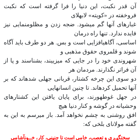
آن قدر نکبت، این دنیا را فرا گرفته است که نکبت
فروخفته در «کویته» لابه­لای
غبارهای آن­ها گم می­شود. ضجه زدن و مظلوم­نمایی نیز
فایده ندارد. تنها راه درمان
اساسی، آگاهی­افزایی است و بس. هر دو طرف باید آگاه
شوند و قلمروی حقوق مذهبی و
شهروندی خود را در جایی که می­زییند، بشناسند و پا از
آن فراتر نگذارند. مردمان هر
دو سوی این چرخه کشتار، قربانی جهلی شده­اند که بر
آن­ها تحمیل کرده­اند. تا چنین انسان­هایی
در جهل غوطه­ورند، برای پایان یافتن این کشتارهای
وحشیانه در گوشه و کنار دنیا هیچ
افق روشنی به چشم نخواهد آمد. باز می­رسم به این به
گفته مولانای بلخی که:
سخت­گیـری و تعصب، خامی است
تا جنینی، کار، خــون­آشامی