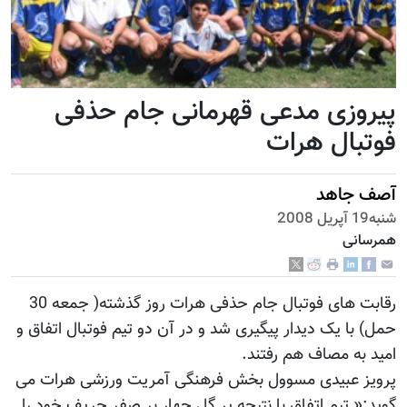
پیروزی مدعی قهرمانی جام حذفی
فوتبال هرات
آصف جاهد
شنبه19 آپریل 2008
همرسانی
رقابت های فوتبال جام حذفی هرات روز گذشته( جمعه 30
حمل) با یک دیدار پیگیری شد و در آن دو تیم فوتبال اتفاق و
امید به مصاف هم رفتند.
پرویز عبیدی مسوول بخش فرهنگی آمریت ورزشی هرات می
گوید:« تیم اتفاق با نتیجه پر گل چهار بر صفر حریف خود را