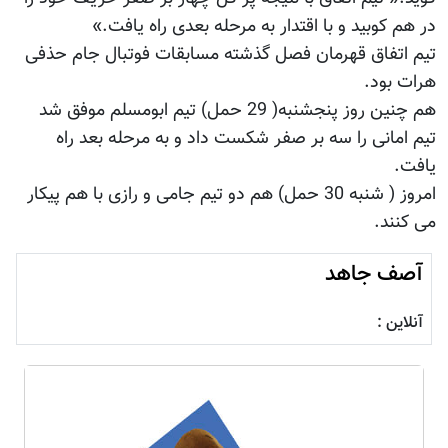
در هم کوبید و با اقتدار به مرحله بعدی راه یافت.»
تیم اتفاق قهرمان فصل گذشته مسابقات فوتبال جام حذفی
هرات بود.
هم چنین روز پنجشنبه( 29 حمل) تیم ابومسلم موفق شد
تیم امانی را سه بر صفر شکست داد و به مرحله بعد راه
یافت.
امروز ( شنبه 30 حمل) هم دو تیم جامی و رازی با هم پیکار
می کنند.
آصف جاهد
آنلاین :