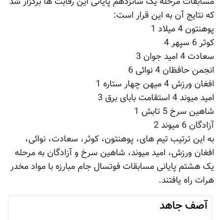
مسابقات مرحله یک شانزدهم پایانی این رقابت ها برگزار شد
که نتایج آن به این قرار است:
پوهنتون 4 میلاد 1
کوثر 6 سپهر 4
سعادت 4 امید جوان 3
انجمن حافظان 4 نوائی 6
افغان ورزش 4 میهن چهار ستاره 1
امید میوند 4 استقامت بابای برق 3
شاهین سرخ 5 تابش 1
آزادگان 6 میوند 2
به این ترتیب تیم های، پوهنتون، کوثر، سعادت، نوائی،
افغان ورزش، امید میوند، شاهین سرخ و آزادگان به مرحله
یک هشتم پایانی مسابقات فوتسال جام مبارزه با مواد مخدر
هرات راه یافتند.
آصف جاهد