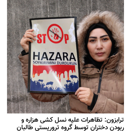
ترابزون: تظاهرات علیه نسل کشی هزاره و
ربودن دختران توسط گروه تروریستی طالبان