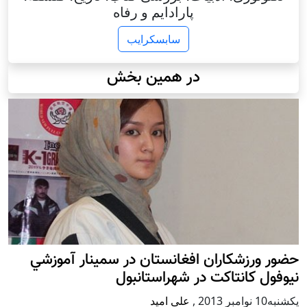
پارادایم و رفاه
سابسکرایب
در همین بخش
حضور ورزشکاران افغانستان در سمينار آموزشي
نيوفول كانتاكت در شهراستانبول
يكشنبه10 نوامبر 2013
,
علی امید