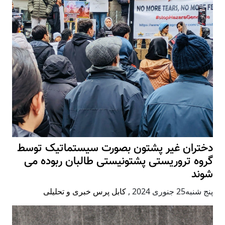
دختران غیر پشتون بصورت سیستماتیک توسط
گروه تروریستی پشتونیستی طالبان ربوده می
شوند
پنج شنبه25 جنوری 2024
,
کابل پرس خبری و تحلیلی