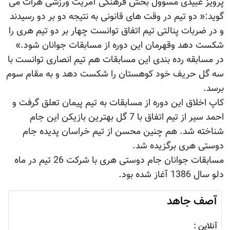
پرویز عبیدی مسوول بخش فرهنگی آمریت ورزشی هرات می
گوید:« دو تیم در وقت های قانونی به نتیجه دو بر دو رسیدند
و در ضربات پنالتی تیم اتفاق توانست چهار بر دو تیم هری را
شکست دهد وقهرمان این دوره از مسابقات جوانان شود.»
در مسابقه رده بندی این مسابقات هم تیم انصاری توانست با
سه گل حریف خود کوهستان را شکست دهد و به مقام سوم
برسد.
کاپ اخلاق این دوره از مسابقات به تیم پیمان تعلق گرفت و
احمد سیر از تیم اتفاق با 7 گل بهترین بازیکن این جام
شناخته شد. هم چنین محسن از تیم خراسان پدیده جام
دوستی هری برگزیده شد.
مسابقات جوانان جام دوستی هری با شرکت 26 تیم در ماه
دلو سال 1386 آغاز شده بود.
آصف جاهد
آنلاین :