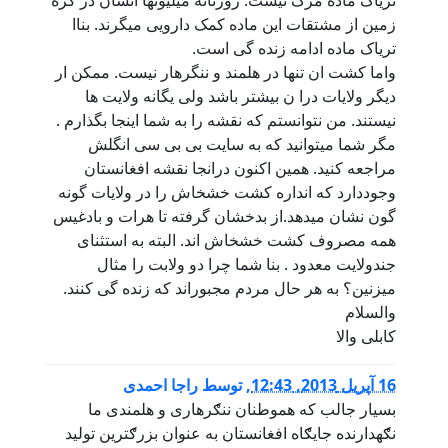
تریاک ماده مرگ نیست. روزنانه میلیونها انسان در کره
زمین از مشتقات این ماده کمک دارویی میگرند. بناا
تریاک ماده ادامه زنده گی است.
واما کشت ان تنها در هلمند و ننگرهار نیست. ممکن ار
دیگر ولایات درا ن بیشتر باشد ولی یگانه ولایت ها
نیستند. من نتوانستم که نقشه را به شما اینجا بگذارم .
مگر شما میتوانید که به سایت بی بی سی انگلش
مراجعه کنید. همین اکنون درانجا نقشه افغانستان
وجوددارد که انداره کشت خشخاش را در ولایات گونه
گون نشان میدهد.از بدخشان گرفته تا هرات و بادغیس
همه مصروف کشت خشخاش اند. البته به استثنای
جندولایت معدود . بنا شما چرا دو ولابت را مثال
میزنین؟ به هر حال مردم مجبوراند که زنده گی کنند.
والسلام
کابلی والا
16 آپریل 2013, 12:43
,
توسط
راجا احمدی
بسیار جالب که هموطنان ننګرهاری و هلمندی ما
نګهدارنده جایګاه افغانستان به عنوان بزرګترین تولید