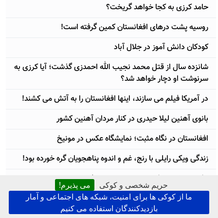
حامد کرزی به کجا خواهد گریخت؟
روسیه پشت درهای افغانستان کمین گرفته است!
کودکان دانش آموز در جلال آباد
شانزده سال از قتل محمد نجیب‌ الله احمدزی گذشت؛ آيا کرزی به
سرنوشت او دچار خواهد شد؟
در آمریکا فیلم می سازند، اینها افغانستان را به آتش می کشند!
بانوی آهنین لیلا حیدری در کنار مردان آهنین کشور
افغانستان در نگاه مثبت؛ نمایشگاه عکس در مونیخ
زندگی ویکی رایلی با رنج، غم و اندوه پناهجویان گره خورده بود!
حکومت طالبانی کرزی تروریست های افغان را با تشویق و دعا و
حریم شخصی و کوکی
می پذیرم!
سلام از زندان آزاد کرد!
ما از کوکی ها برای امنیت، شبکه های اجتماعی و آمار
بازدیدکنندگان استفاده می کنیم
اعتراض بامیانی ها به عدم بازداشت متهمان قتل شکیلا و فساد