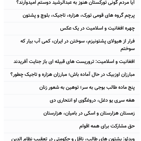
آیا مردم گونی تورکستان هنوز به عبدالرشید دوستم امیدوارند؟
پرچم گروه های قومی تورک، هزاره، تاجیک، بلوچ و پشتون
چهره افغانیت و اسلامیت در یک عکس
فرار از هیولای پشتونیزم، سوختن در ایران، کمی آب بیار که
سوختم
افغانیت و اسلامیت: تروریست های قبیله ای باز جنایت آفریدند
مبارزان اوزبیک در حال آماده باش؛ مبارزان هزاره و تاجیک چطور؟
پنج ماده طالب بوجی به سر؛ توهین به شعور زنان
هغه سړی یو دغل، دروغگوی او انتحاری دی
زمستان هزارستان و اسکی در بامیان، هزارستان
حق مشارکت برای همه اقوام
ویدئو: پشتون های طالب، ناقل و حکومتی در تعقیب نظام الدین