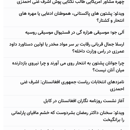
چهره مشاور آمریکایی طالب نکتایی پوش اشرف غنی احمدزی
ویدئو: پشتون های پاکستانی، هموطنان ادعایی یا مهره های
انتحار و کشتار؟
اَلی جو؛ موسیقی هزاره گی در فستیوال موسیقی روسیه
ارسلا جمال قربانی رقابت بر سر مواد مخدر یا اولین دستاورد داود
عمرزی در راس وزارت داخله؟
چرا جوانان پشتون به انتحار روی می آورند و چرا نیروی بازدارنده
میان آنان نیست؟
نامزدهای انتخابات ریاست جمهوری افغانستان: اشرف غنی
احمدزی
آغاز نشست روزنامه نگاران افغانستان در کابل
ویدئو: سخنان داکتر رمضان بشردوست که خشم مافیای پارلمانی
را برانگیخت