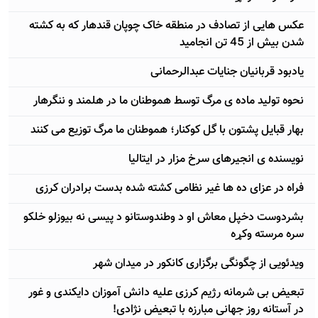
عکس هایی از تصادف در منطقه خاک چوپان قندهار که به کشته
شدن بیش از 45 تن انجامید
یادبود قربانیان جنایات عبدالرحمانی
نحوه تولید ماده ی مرگ توسط هموطنان ما در هلمند و ننگرهار
بهار قبایل پشتون با گل کوکنار؛ هموطنان ما مرگ توزیع می کنند
نویسنده ی انجیرهای سرخ مزار در ایتالیا
فراه در عزای ده ها غیر نظامی کشته شده بدست برادران کرزی
بشردوست دخپل معاش او د وطندوستانو د پیسی نه بیوزلو خلکو
سره مرسته وکړه
ویدئویی از چگونگی برگزاری کانکور در میدان شهر
تبعیض بی شرمانه رژيم کرزی علیه دانش آموزان دایکندی و غور
در آستانه روز جهانی مبارزه با تبعیض نژادی!