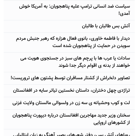
سیاست ضد انسانی ترامپ علیه پناهجویان: به آمریکا خوش
آمدی!
آتش بس طالبان با طالبان
دیدار با فاطمه خاوری، بانوی فعال هزاره که رهبر جنبش مردم
سویدن در حمایت از پناهجویان شده است
سادات یا عرب ها با پرچم های سبز در جستجوی هویت می
خواهند از بدنه ی اقوام دیگر جدا شوند
تصاویر دلخراش از کشتار مسافران توسط پشتون های تروریست!
تراژدی چهل دختران، داستان نخستین تیاتر سایه در افغانستان
لت و کوب وحشیانه ی سه زن در ولسوالی مالستان ولایت غزنی
سخنان وزیر جدید مهاجرین افغانستان درباره دیپورت پناهجویان
از کشورهای اروپایی
رویاهای آتش بس، دفتر شعرهای بصیر آهنگ به زبان ایتالیایی