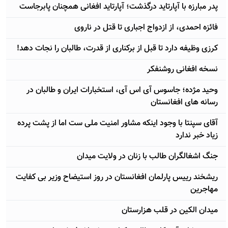
پدر مبارزه با آپارتاید درگذشت؛ آپارتاید افغانی همچنان پابرجاست
فائزه احمدی، از ازدواج اجباری تا قتل در ناروی
کرزی وظیفه دارد تا قبل از برکناری از قدرت، طالبان را نجات دهد!
نسخه افغانی روشنفکر
وحید مژده؛ جاسوس آی اس آی، استخبارات ایران و طالبان در
رسانه های افغانستان
آقای سپنتا با وجود اینکه مشاور امنیت ملی ست اما از پشت پرده
زیاد خبر ندارد
جنگ اشغالگران طالب با زنان در ولایت میدان
ریشخند رییس پارلمان افغانستان در روز استیضاح وزیر بی کفایت
مهاجرین
میدان الکین در قلب هزارستان