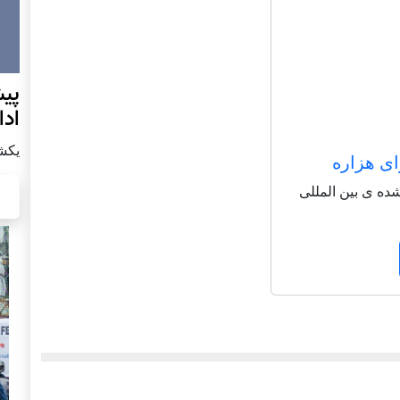
پيش
اد
يكشنبه7 دس
ای هزاره
شاعر شناخته شده ی بین المللی