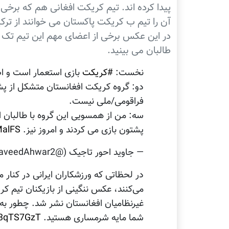
پیدا کرده اند. تیم کریکت افغانی هم که برخی
آن را تیم ب کریکت پاکستان می خوانند از ترک
در این عکس برخی از اعضای مهم این تیم تک قو
طالبان می بینید.
نخست:
#کریکت
بازی استعمار است و اص
دو: گروه کریکت افغانستان متشکل از پ
فراقومی/ملی نیست.
سه: من از همسویی این گروه با طالبان 
پشتون بازی می کردند و امروز نیز.
MalFS
— جاوید احور تاجیک (@JaveedAhwar2)
در لحظاتی که ورزشکاران ایرانی در کنار 
می‌کنند، عکس ننگینی از بازیکنان تیم ک
غیرنظامیان افغانستان نشر شد. چطور به ا
شما مایه شرمساری هستید.
53qTS7GzT