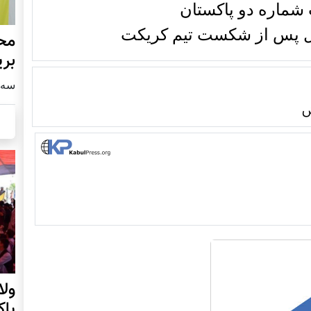
ت شماره دو پاکستان
ایل پس از شکست تیم کریکت
محف
بری
سه شنبه4
ش
ول
پا