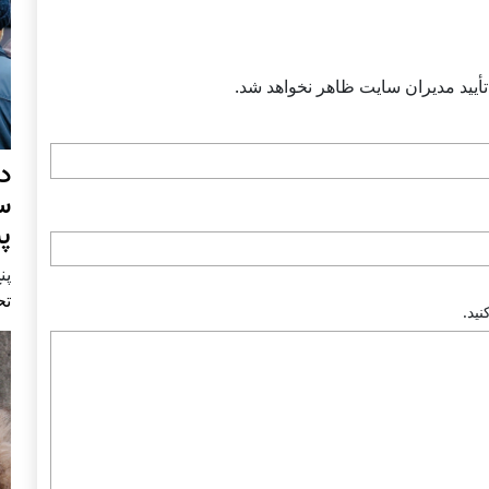
أييد مديران سايت ظاهر نخواهد شد.
د
س
پ
پنج 
تح