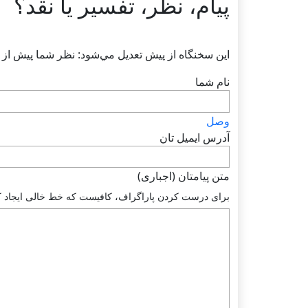
پیام، نظر، تفسیر یا نقد؟
اين سخنگاه از پيش تعديل مي‌شود: نظر شما پيش از ت
نام شما
وصل
آدرس ايميل تان
متن پيامتان (اجباری)
براى درست كردن پاراگراف، كافيست كه خط خالى ايجاد كنيد.