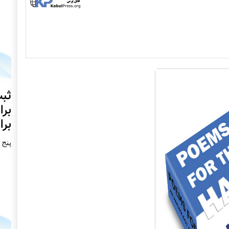
ثبت
برا
برا
پنج شنبه2