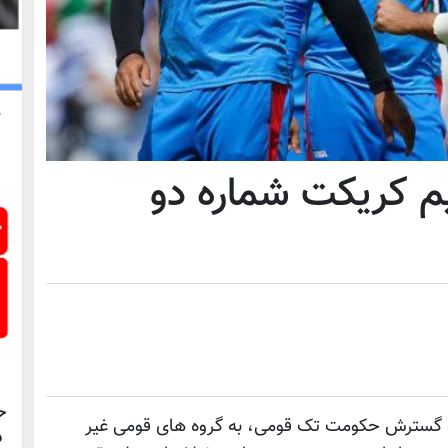
یم کریکت شماره دو
ح
ت گسترش حکومت تک قومی، به گروه های قومی غیر
د