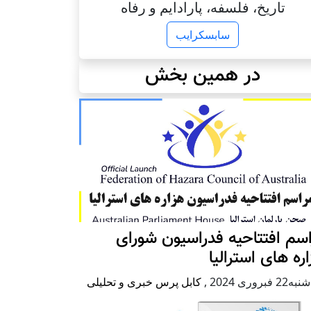
تاریخ، فلسفه، پارادایم و رفاه
سابسکرایب
در همین بخش
سم افتتاحیه فدراسیون شورای
ره های استرالیا
2 فبروری 2024
,
کابل پرس خبری و تحلیلی