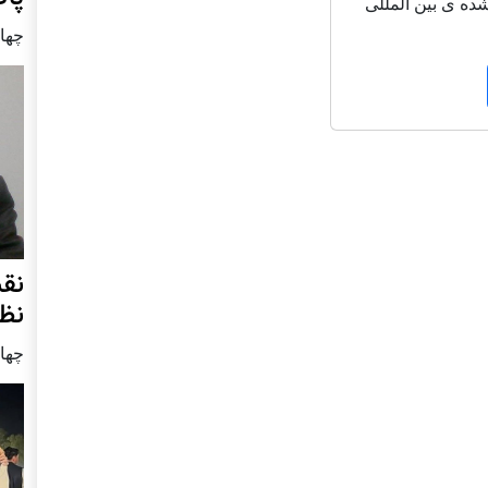
شاعر شناخته شده ی بین المللی
چهار شنب
نق
نظ
چهار شنب