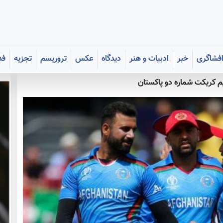
فشاگری
خبر
ادبیات و هنر
دیدگاه
عکس
تروریسم
تجزیه
فد
یم کریکت شماره دو پاکستان