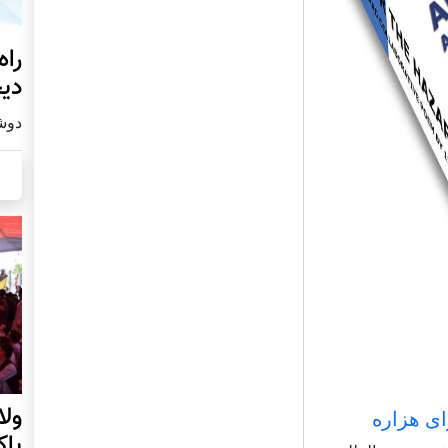
راه
دیج
دوشنبه19
ول
ای هزاره
پا