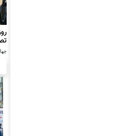
روز
تص
چهار شن