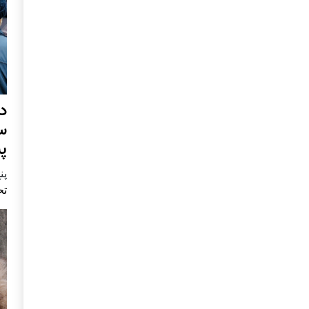
د
س
پ
پنج 
تح