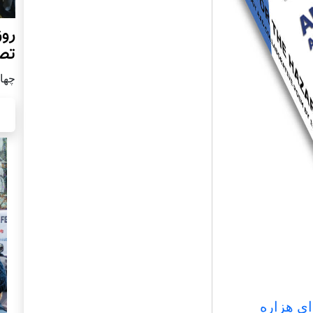
روز
تص
چهار شن
ای هزاره