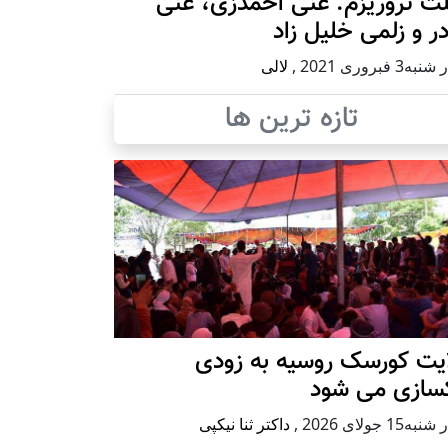
ث تروریزم: غنی احمدزی، غنی
در و زلمی خلیل زاد
ه3 فبروری 2021
,
لالی
تازه ترین ها
ایت کورسک روسیه به زودی
کسازی می شود
ه15 جولای 2026
,
داکتر ثنا نیکپی