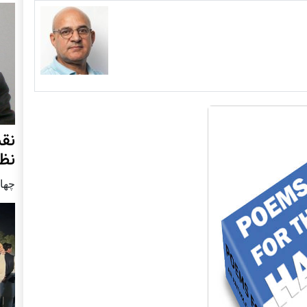
نق
نظ
چهار شنب