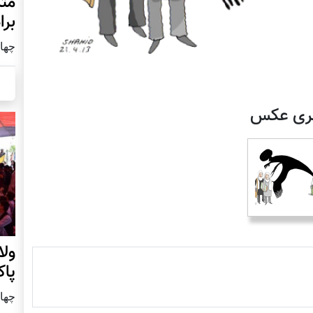
مثل
برا
چهار شنب
لری عکس
ول
پا
چهار شنب