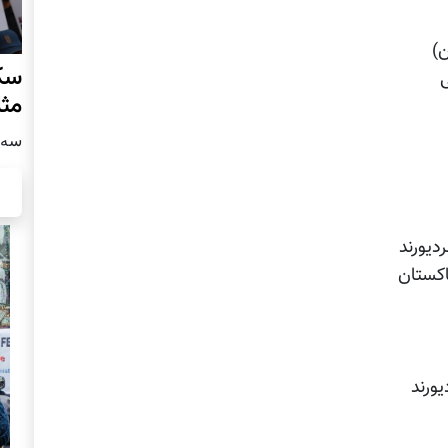
سکو
ی
مث
سه شنبه
دیورند
اکستان