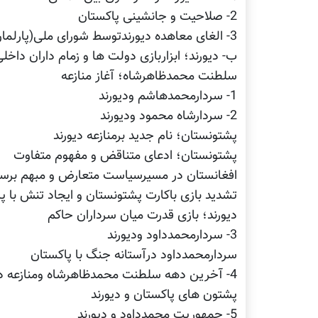
2- صلاحیت و جانشینی پاکستان
3- الغای معاهده دیورندتوسط شورای ملی(پارلمان)
ب- دیورند؛ ابزاربازی دولت ها و زمام داران داخل
سلطنت محمدظاهرشاه؛ آغاز منازعه
1- سردارمحمدهاشم ودیورند
2- سردارشاه محمود ودیورند
پشتونستان؛ نام جدید برمنازعه دیورند
پشتونستان؛ ادعای متناقض و مفهوم متفاوت
افغانستان در مسیرسیاست متعارض و مبهم برسر
تشدید بازی باکارت پشتونستان و ایجاد تنش با پ
دیورند؛ بازی قدرت میان سرداران حاکم
3- سردارمحمدداود ودیورند
سردارمحمدداود درآستانه جنگ با پاکستان
4- آخرین دهه سلطنت محمدظاهرشاه ومنازعه دیورند
پشتون های پاکستان و دیورند
5- جمهوریت محمدداود و دیورند