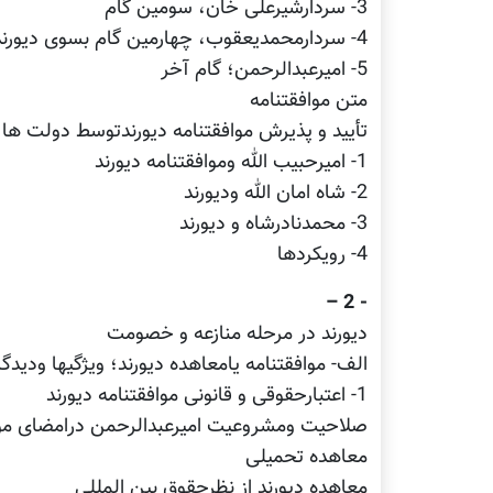
3- سردارشیرعلی خان، سومین گام
4- سردارمحمدیعقوب، چهارمین گام بسوی دیورند
5- امیرعبدالرحمن؛ گام آخر
متن موافقتنامه
تأیید و پذیرش موافقتنامه دیورندتوسط دولت ها و
1- امیرحبیب الله وموافقتنامه دیورند
2- شاه امان الله ودیورند
3- محمدنادرشاه و دیورند
4- رویکردها
- 2 –
دیورند در مرحله منازعه و خصومت
الف- موافقتنامه یامعاهده دیورند؛ ویژگیها ودید
1- اعتبارحقوقی و قانونی موافقتنامه دیورند
صلاحیت ومشروعیت امیرعبدالرحمن درامضای موا
معاهده تحمیلی
معاهده دیورند از نظرحقوق بین المللی