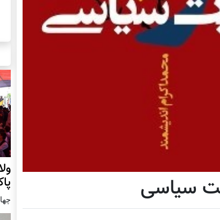
ول
پا
نیت سیاسی
چهار شنب