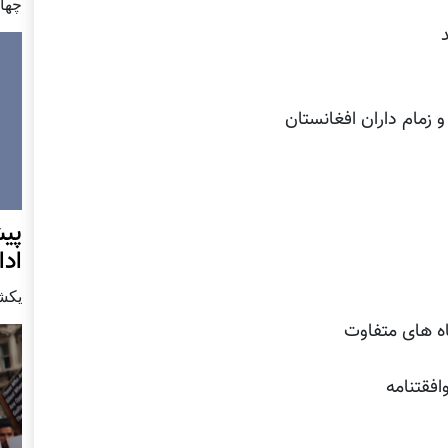
چهار شن
 زمام داران افغانستان
پيش
اد
يكشنبه7 دس
گاه های متفاوت
فقتنامه