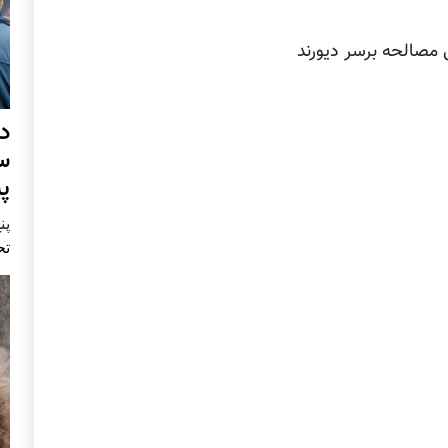
ی مصالحه برسر دیورند
د
س
پ
پنج 
تح