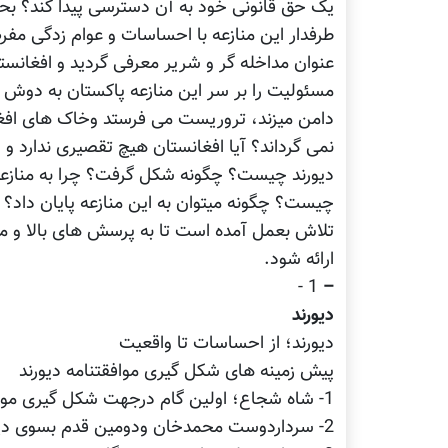
یک حق قانونی خود به آن دسترسی پیدا کند؟ بحث
طرفدار این منازعه با احساسات و عوام زدگی مفرط
عنوان مداخله گر و شریر معرفی گردید و افغانستا
مسئولیت را بر سر این منازعه پاکستان به دوش د
دامن میزند، تروریست می فرستد وخاک های افغانس
نمی گرداند؟ آیا افغانستان هیچ تقصیری ندارد 
دیورند چیست؟ چگونه شکل گرفت؟ چرا به منازعه 
چیست؟ چگونه میتوان به این منازعه پایان داد؟ و .
تلاش بعمل آمده است تا به پرسش های بالا و مس
ارائه شود.
1 -
–
دیورند
دیورند؛ از احساسات تا واقعیت
پیش زمینه های شکل گیری موافقتنامه دیورند
1- شاه شجاع؛ اولین گام درجهت شکل گیری موافقتنامه دیورند
2- سرداردوست محمدخان ودومین قدم بسوی دیورند