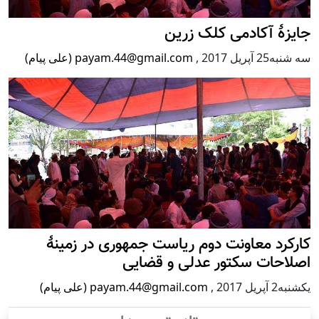
جایزۀ آکادمی کلک زرین
سه شنبه25 آپریل 2017
,
payam.44@gmail.com (علی پیام)
کارکرد معاونت دوم ریاست جمهوری در زمینۀ
اصلاحات سکتور عدلی و قضایی
يكشنبه2 آپریل 2017
,
payam.44@gmail.com (علی پیام)