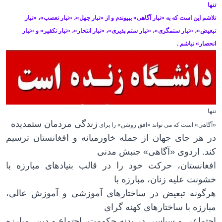
تنها
تلاشم این است که به «تبار آگاهی» بپیوندم و از «تبار جهل»، «تبار تعصب»، «تبار
تبعیض»، «تبار ستمگری»، «تبار ستم پذیری»، «تبار انتحار»، «تبار تکفیر» و «تبار
انحصار» نباشم
.
تنها
زندگی مردمان ستمدیده
«آگاهی» است که می تواند «افق روشن» را برای
در هر جای جهان از جمله خاورمیانه و افغانستان ترسیم
کند. اردوی «آگاهی» جنبش مدنی
افغانستان، حرکت خود را در قالب بنیادهای مبارزه با
خشونت علیه زنان، مبارزه با
هرگونه تبعیض در ساختارهای آموزشی و آموزش عالی،
مبارزه با ساختارهای کهنه گرای
اجتماعی و سیاسی در بدنه حکومت، اجتماع و دین، مبارزه