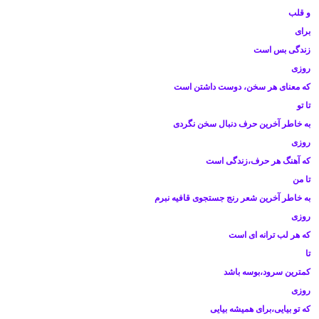
و قلب
برای
زندگی بس است
روزی
که معنای هر سخن، دوست داشتن است
تا تو
به خاطر آخرین حرف دنبال سخن نگردی
روزی
که آهنگ هر حرف،زندگی است
تا من
به خاطر آخرین شعر رنج جستجوی قافیه نبرم
روزی
که هر لب ترانه ای است
تا
کمترین سرود،بوسه باشد
روزی
که تو بیایی،برای همیشه بیایی