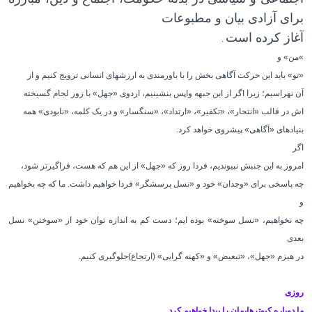
برای آزادی بیان و مطبوعات
آغاز کرده است
.
«
من» و
«تو» باید این حرکت آگاهی بخش را با باورمندی به ارزشهای انسانی ترویج کنیم و از
آن نهراسیم؛ زیرا اگر از این جبهه واپس بنشینیم، اردوی «جهل» با زور لجام گسیخته
اش در قالب «انتحار»، «تکفیر»، «ارتداد»، «سنگسار» و در یک کلمه، «نابودی» همه
بنیادهای «آگاهی» پیشروی خواهد کرد
.
اگر
امروز به این جنبش نپیوندیم، فردا روز که «جهل» از این هم که هست، فراگیرتر شود،
چه پاسخی برای «وجدان» خود و «نسل پرسشگر» فردا خواهیم داشت. ما که چه بخواهیم
و
چه نخواهیم، «نسل سوخته» بوده ایم؛ دست کم به اندازه توان خود از «سوختن» نسل
بعدی
در هیزم «جهل»، «تبعیض» و «کهنه گرایی» (ارتجاع)جلوگیری کنیم
.
روزی
ما دوباره کبوترهایمان را پیدا خواهیم کرد