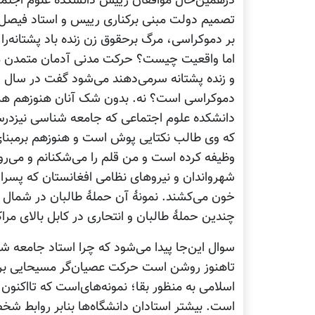
درهمین‌حال موافقان رییس دانشکدۀ علوم اجتماعی
تصمیم دولت مبنی برکناری رییس و استاد فیصل امی
بر دموکراسی، مرگ برحقوق زن زنده باد پشتانه‌را
اما واقعیت چیست؟ حرکت مدنی آدمان متمدن می
دموکراسی است؟ نه. بدون شک آنان هنوزهم همه 
دانشکده علوم اجتماعی که جامعه شناسی نیزدرس
که وی طالب نکتایی پوش است و هنوزهم برمبنای
وظیفه کرده است و من قلم را می‌شکنانم و می‌روم
شهرواندان و نیروهای نظامی افغانستان که پسرا
خون می‌کشند. نمونۀ آن حملۀ طالبان در شمال کو
چندین حملۀ طالبان و انتحاری در کابل بالای مراک
سوال این‌جا پیدا می‌شود که چرا استاد جامعه ش
تاهنوز روشن است حرکت عصیان‌گر مسیحایی برا
اسلامی به منظور بقا؛ نمونه‌های‌است که تااکنون ن
است. بیشتر استادان دانشگاه‌ها بنابر روابط شخص