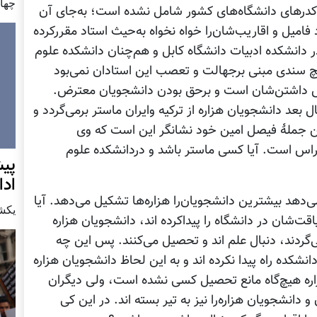
چهار شن
 کدرهای دانشگاه‌های کشور شامل نشده است؛ به‌جای آن
فامیل و اقاریب‌شان‌را خواه نخواه به‌حیث استاد مقررکرده
ر دانشکده ادبیات دانشگاه کابل و هم‌چنان دانشکده علوم
 سندی مبنی برجهالت و تعصب این استادان نمی‌بود
 داشتن‌شان است و برحق بودن دانشجویان معترض.
د دانشجویان هزاره از ترکیه وایران ماستر برمی‌گردد و
ین جملۀ فیصل امین خود نشانگر این است که وی
راس است. آیا کسی ماستر باشد و دردانشکده علوم
پيش
اد
دهد بیشترین دانشجویان‌را هزاره‌ها تشکیل می‌دهد. آیا
يكشنبه7 دس
یاقت‌شان در دانشگاه را پیداکرده اند، دانشجویان هزاره
‌گردند، دنبال علم اند و تحصیل می‌کنند. پس این چه
دانشکده راه پیدا نکرده اند و به این لحاظ دانشجویان هزاره
اره هیچ‌گاه مانع تحصیل کسی نشده است، ولی دیگران
و دانشجویان هزاره‌را نیز به تیر بسته اند. در این کی