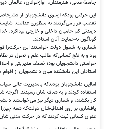
جامعۀ مدنی، هنرمندان، آوازخوانان، عالمان دین 
این حرکتی بودکه ازسوی دانشجویان از قشرخاصی
تعصب قرار می‌گرفتند به منظوری عدالت، شایستگ
درمدتی کم حامیان داخلی و خارجی پیداکرد. خداو
گوناگون به‌حمایت آنان استادند.
شماری به شمول دولت خواستند این حرکت‌را ق
بود و به نفع کسانی‌که طالب علم و تحول در نظا
خواستی دانشجویان بود؛ ضعف مدیریتی و اخلاقی
استادان این دانشکده میان دانشجویان از اقوام م
امااین دانشجویان بودندکه بامدیریت عالی سیاست‌
استفاده کردند و به هدف شان رسیدند. اگرچه شما
کار بکشند، و شماری دیگر نیز می‌خواستند دانشجویا
پافشاری بر روی اهداف‌ِشان دولت‌که همه چیز‌را برم
عنوان کسانی ثبت کردند که در حرکت مدنی شان نت