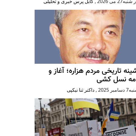
به27 می 2026
,
کابل پرس خبری و تحلیلی
ينه تاريخی مردم هزاره؛ آغاز و
امه نسل کشی
امبر 2025
,
داکتر ثنا نیکپی