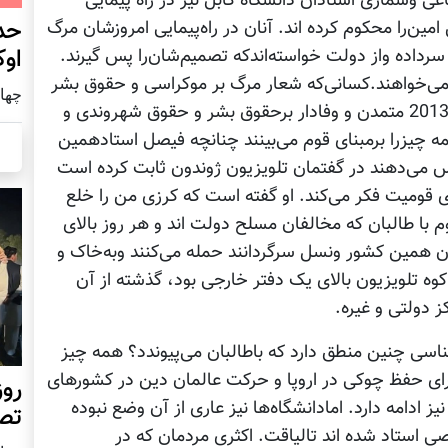
 وشماری استادان دانشگاه کابل نیز در راه پیمایی
حد
ن‌را محکوم کرده اند. آنان در راه‌پیمایی امروزشان مرگ
اوک
 سرداده واز دولت خواسته‌اندکه تصمیم‌شان‌را پس گیرند.
‌خواهند.کسانی‌که شعار مرگ بر موکراسی و حقوق بشر
چهار شنب
و زنده پشتانه سرمی‌دهند می‌شود گفت در سال 2013 متمدن و وفادار برحقوق بشر و حقوق شهروندی و
چیزرا برمبنای قوم می‌بینند چنانچه فیصل استادهمین
 می‌دهند در گفتمان تلویزیون ژوندون ثابت کرده است
 قومیت فکر می‌کند. او گفته است که کرزی من را خلع
 با طالبان که مخالفان مسلح دولت اند و هر روز بالای
ن همین کشور ونسل سرگردانند حمله می‌کنند وبه‌خاک و
ه تلویزیون بالای یک دفتر خارجی بود، گذشته از آن
ز دولتی و غیره.
ناسی چنین منطق دارد که باطالبان می‌پیوندد؟ همه چیز
ی حفظ چوکی در اروپا و حرکت عالمان دین در کشورهای
روز
یز ادامه دارد. امادانشگاه‌ها نیز عاری از آن وضع نبوده
تص
ی استاد شده اند تالیاقت. اکثری مردمان که در