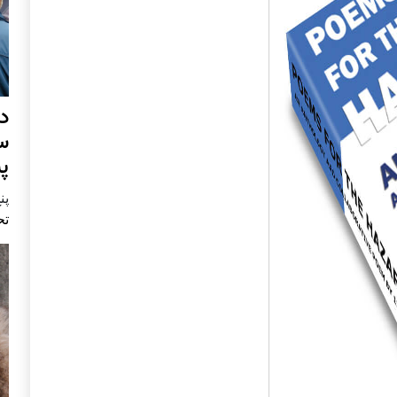
د
س
پ
پنج 
تح