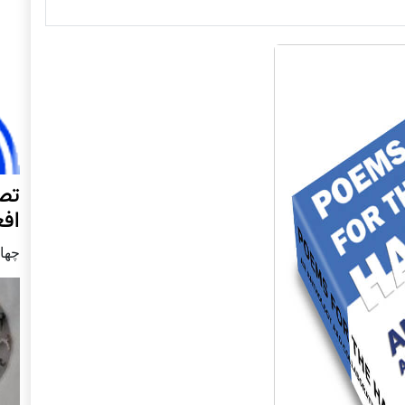
تصا
افغ
چهار شنب