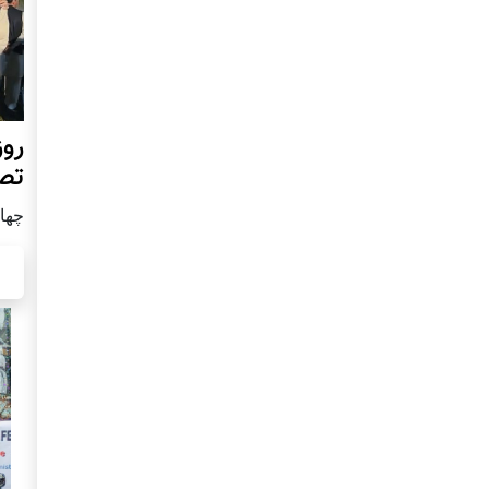
روز
تص
چهار شن