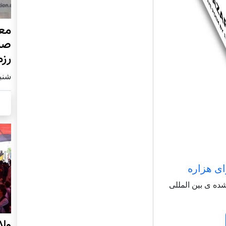
مع
صا
رز
شنبه8 دسامبر
ای هزاره
شاعر شناخته شده ی بین المللی
ول