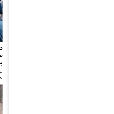
د
س
پ
پنج 
تح