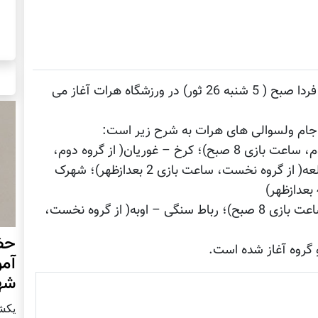
هفته دوم مسابقات جام ولسوالی های هرات از فردا صبح ( 5 شنبه 26 ثور) در ورزشگاه هرات آغاز می
 جام ولسوالی های هرات به شرح زیر است:
5 شنبه 26 ثور: زنده جان - ادرسکن ( از گرو ه دوم، ساعت بازی 8 صبح)؛ کرخ – غوریان( از گروه دوم،
ساعت بازی 10 صبح)؛ پشتون زرغون – اسلام قلعه( از گروه نخست، ساعت بازی 2 بعدازظهر)؛ شهرک
جمعه 27 ثور: انجیل – کوهسان( از گروه دوم ساعت بازی 8 صبح)؛ رباط سنگی – اوبه( از گروه نخست،
حضو
آمو
شهر
يكشنبه10 ن