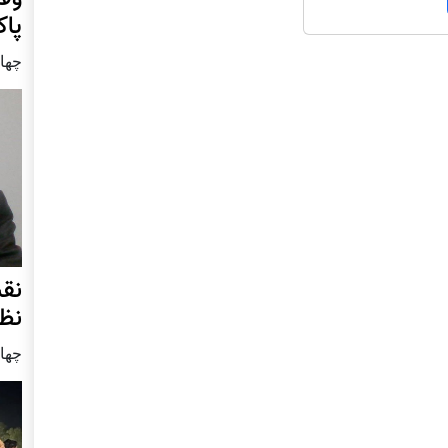
پا
چهار شنب
نق
نظ
چهار شنب