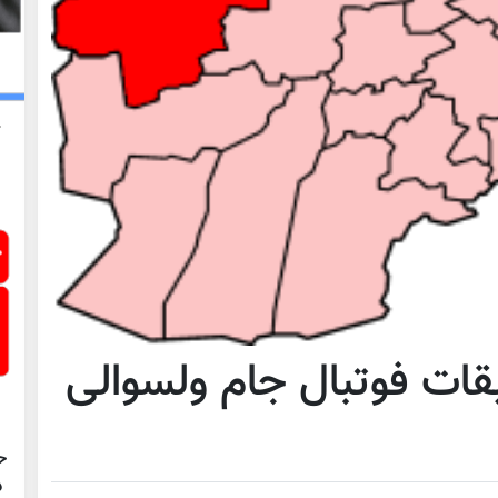
قات فوتبال جام ولسوالی
ح
د