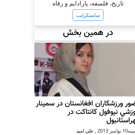
تاریخ، فلسفه، پارادایم و رفاه
سابسکرایب
در همین بخش
ر ورزشکاران افغانستان در سمينار
زشي نيوفول كانتاكت در
استانبول
وامبر 2013
,
علی امید