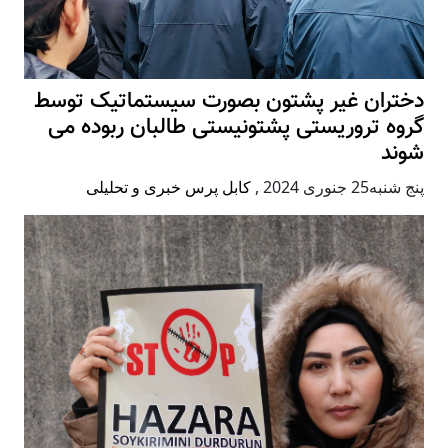
دختران غیر پشتون بصورت سیستماتیک توسط
گروه تروریستی پشتونیستی طالبان ربوده می
شوند
پنج شنبه25 جنوری 2024
,
کابل پرس خبری و تحلیلی