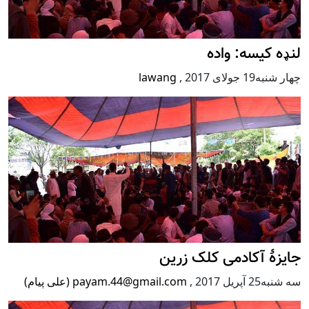
لنډه کیسه: واده
چهار شنبه19 جولای 2017
,
lawang
جایزۀ آکادمی کلک زرین
سه شنبه25 آپریل 2017
,
payam.44@gmail.com (علی پیام)