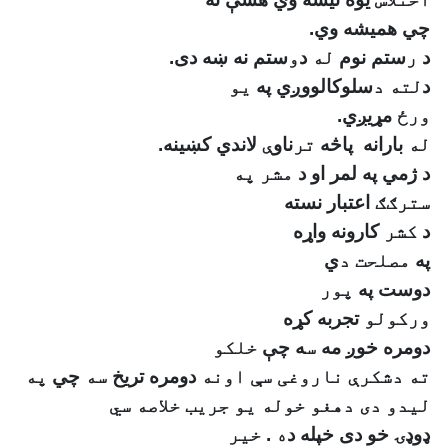
چي هميشه وي
.
د
ر
ستم نوم
له
د
و
ستم نه ښه دى
.
د
لته د
سلوكالووږي په
یو
ورځ
مړيږي
.
له
بارانه
پاڅه
تر
ناو
ې
لاندي
كښينه
.
د
ژمي په لمر او د
مشر په
سترګګ
اعتبار نسته
د
کشر
کارونه واړه
په
مصلحت د
ي
دوست په
پور
ورکولو
تجربه کړه
دومره خوږ مه
س
ه چې
خلکو
ته دشکرې ناروغی سې اونه
دومره تريخ
سه
چي
په
لیدو دی دهغو خوله یو جریب خلاصه سي
ډوډ
ۍ
خو دی خپله
د
ه
.
خیر