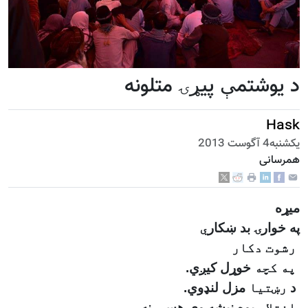
د یوشتمې پیړۍ متلونه
Hask
يكشنبه4 آگوست 2013
همرسانی
ميړه
په خوار
ۍ
بد ښکار
ي
رشوت دکار
په کچه
خوړل کيږي
.
د
رښتیا
مزل
لنډوي
.
اختلاس
يوه نيشه وي هسې نه