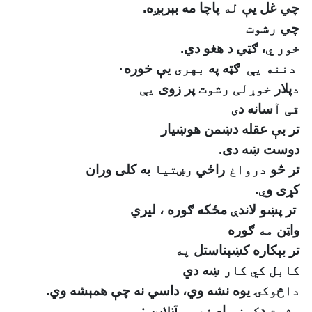
چي غل يې
له
پاچا مه بېرېږه
.
چي
رشوت
خور ي
، ګټي د هغو دي
.
دننه يې
ګټه په
بهری
يې خوره٠
د
پلار
خوړلی رشوت
پر زوی
یې
قی آ
سانه
د
ی
تر بې عقله دښمن هوښيار
دوست ښه دی
.
تر
څو
درواغ
راځي
رښتیا
به کلى وران
کړى و
ي
.
تر پښو لاند
ې
مځکه ګوره ، ليري
واټن
مه
ګوره
تر
بېکاره کښېنا
ستل
په
کابل کي کار
ښه دي
داڅوکۍ
يوه نشه وي، داسي نه چې همېشه وي
.
رشوت
د
کرزي
او
فهيم