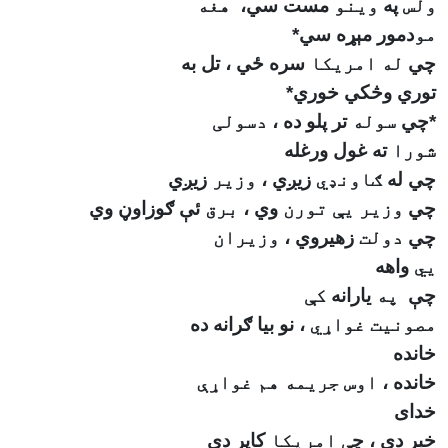
ولس
په
وینو
مست سي،
هغه
مو
دمور مېړه سي
*
چي
له امریکا
سره ځي ، تل به
توري وڅکي خوري
*
*
چي
سوله
تر پلو ده ،
دسولی
شورا
ته غول ورغله
چي له
ګاونډي
زيږي ،
وزیر
زيږي
چي
وزیر يې
تورن
وي ،
برق
ئې ګوزاوڼ وي
چي
دولت
زهيروي ،
وزیران
يي
واهه
چې
په
يارانه
کې
مصونیت غواړي
، نو بيا ګرانه ده
خانده
خانده ،
اوس جریمه هم غواړې
خدای
خبر دی ، چ
ې امریکا
کاپر دی