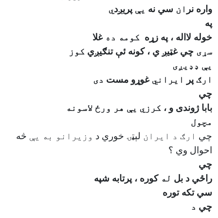
واره نر
ان
سي
نه
یې
پريږد
ي
په
خوله لااله ، په زړه
کومه ده
غلا
سړی
چي غټيږ ي ، کونه ئې تنګيږي
کوز
یې ډډیږی
ارګ
پر
ایراني
غوړو مست
دی
چي
بابا ژوندی و ،
کرزي یې هر ورځ لاسونه
مچول
چي
ارګ د ایران
لېټۍ خوري د
وزیرانو به يې
څه
احو
ال وي ؟
چي
راځي د بل
له
کوره ، پرتابه شپه
سي تکه توره
چي
د