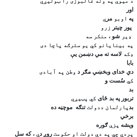
د میوې په ونه غالبوزی را ټولیږي
اور
په
اوبو
مر
ي
پور چي
تر
زرو
ډیر
شو ،
منکر سه
په بینایانو کي یو سترګه پاچا دی
ډکه
لاسه ته مي دښمن يې
بابا
دي خدای وبخښي مګر د
وطن په آبادی
کي
سُست و
بد
تربور په بد ځای
کي پټیږي
بد
پارلمان ددولت
تنګه
موچڼه ده
برخي
وېشه
پزې
ګوره
پردي چي په دې دولت او حکومت
روږ د
ي
، که سل