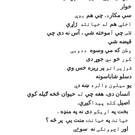
خوار
سې مکار
ه
. چي هم
بډې
اخلې
هم
له خیانته
ژاړې
لاس
چي
آ
موخته شي ، آس نه دی چي
قېضه شي
وطن
که مي وسوه
ددوبی
کور
خو
مي
جوړ
دى
د
وزیرانو
پر
ږيره خس وي
دسلو شاباسونه
يو
میلون ډالره
ښه د
ي
انسان دی، هغه
چي
له
حيوان څخه ګيله کوي
اصيل
کله
پیدا
کيږي
.
بخت په
اړیکو
دی نه په منډه
.
خیانت
په
خیانت
، منت يې
پر څه ؟
اور
اچوونکی
نه
سو
ځي