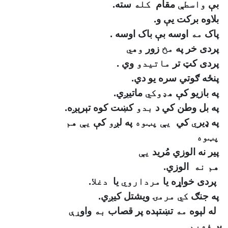
بې
واسطې
مقام
کله
سته
.
بلاوه برکت یې و
.
پاک
مه
اوسه بې باک اوسه
.
پردی خر په
مخ
زور
وهي
پردی کټ تر
ماتیدو
وي
.
پنځه ګوتي سره يو دي
.
په بازيو کې
هډوکي
ماتيږي
.
په بل وطن کي
د
بدو
کښت کوه
تېرېږه
.
په ډير
ي
کي
یې پټوه
په لږ
و
کې
یې هم
پټوه
پير نه
الوزي مُريد
یې
هم نه
الوزي
.
پردى خواړه يا
مرداروي
يا
دغلا
.
په جنګ
کي مرمۍ
ويشتل کيږي
.
له لېوه
مه
تښتېده پر قصاب
به
واو
ړې
پر
فهیم