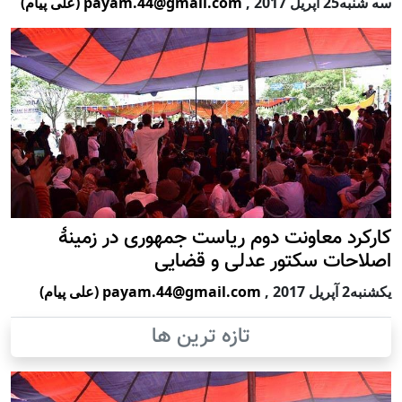
سه شنبه25 آپریل 2017
,
payam.44@gmail.com (علی پیام)
کارکرد معاونت دوم ریاست جمهوری در زمینۀ
اصلاحات سکتور عدلی و قضایی
يكشنبه2 آپریل 2017
,
payam.44@gmail.com (علی پیام)
تازه ترین ها