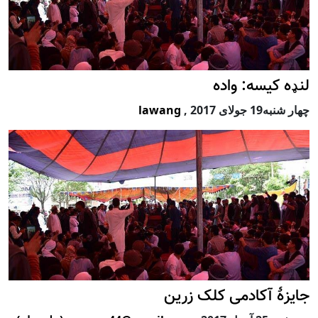
لنډه کیسه: واده
چهار شنبه19 جولای 2017
,
lawang
جایزۀ آکادمی کلک زرین