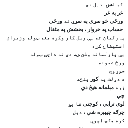
که
نس
دبل دی
غر په غر
ورځي خو سړى په سړ
ي نه
ورځي
حساب په خروار ، بخشش په مثقال
پارلمان ته یې ویل کار وکړه هغه ټوله وزیران
استیضاح کړه
بې پارلمانه وطن ښه دی نه داچې ټوله
ورځ غمونه
جوړوي
د دولت په
کور
پنځه
زره
مېلمانه هيڅ دي
چي
لوی تراپي ، کوچنی
غا پي
چرګه چي
ببره شي ،
دبل
کره هګۍ اچوي