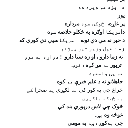
دا پزه هم ډیره ده
پور
پر غاړه،
څوکۍ سوه
مرداره
دا
مریکا
اوګره په څكلو خلاصه
سو
ه
د خير نه مي دي توبه
امریکا
سپي دي كورې كه
زه د خپل وزیر تیز پيژنم
ته زما دارو ، او زه ستا
دارو
!
دواړه به مرو
تربور
مه
مړ ک
و
ه ،
غرب
ته یې واستوه
جاهلانو ته د علم خبرې
مه
کوه
څراغ چي
په
کور کي
نه
لګيږي
په
صحرا
کې
به څنګه ولګیږي
څوک چي
لاس درپوري بند کي
غوڅه وه
يې
.
چي
بد
کو
ې
،
ښه
به مومي