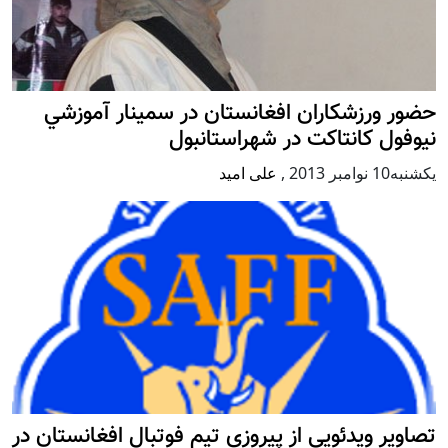
حضور ورزشکاران افغانستان در سمينار آموزشي
نيوفول كانتاكت در شهراستانبول
يكشنبه10 نوامبر 2013
,
علی امید
تصاویر ویدئویی از پیروزی تیم فوتبال افغانستان در