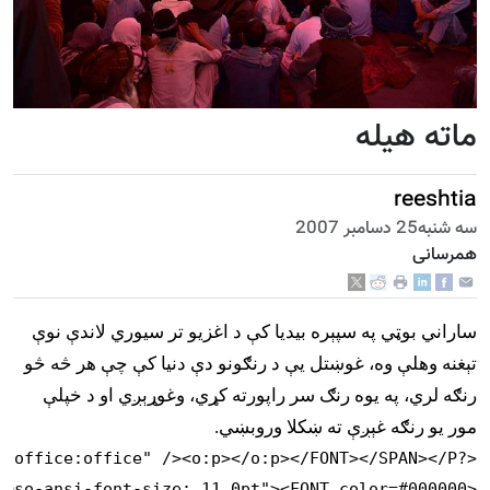
ماته هیله
reeshtia
سه شنبه25 دسامبر 2007
همرسانی
ساراني بوټي په سپېره بیدیا کې د اغزیو تر سیوري لاندې نوې
تېغنه وهلې وه، غوښتل یې د رنګونو دې دنیا کې چې هر څه څو
رنګه لري، په یوه رنګ سر راپورته کړي، وغوړېږي او د خپلې
مور یو رنګه غېږې ته ښکلا وروبښي.