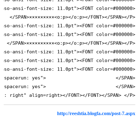
<P class=MsoNormal style="MARGIN: 0in 0in 0pt; TEXT-ALIGN: right" align=right></FONT></FONT></SPAN> </P>
http://reeshtia.blogfa.com/post-7.aspx