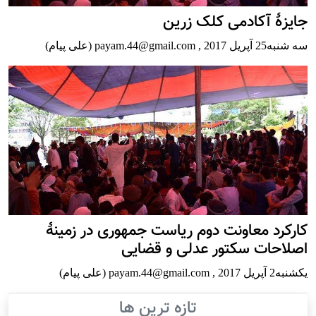
جایزۀ آکادمی کلک زرین
سه شنبه25 آپریل 2017
,
payam.44@gmail.com (علی پیام)
کارکرد معاونت دوم ریاست جمهوری در زمینۀ
اصلاحات سکتور عدلی و قضایی
يكشنبه2 آپریل 2017
,
payam.44@gmail.com (علی پیام)
تازه ترین ها