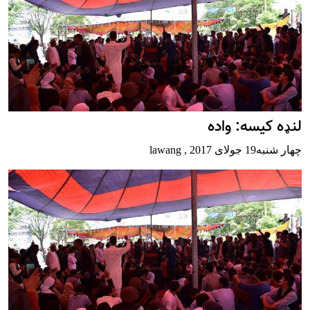
لنډه کیسه: واده
چهار شنبه19 جولای 2017
,
lawang