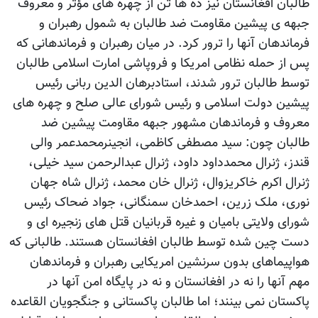
طالبان افغانستان نیز ده ها تن از چهره های مؤثر و معروف
جبهه ی پیشین مقاومت ضد طالبان به شمول رهبران و
فرماندهان آنها را ترور کرد. در میان رهبران و فرماندهانی که
پس از حمله نظامی امریکا و فروپاشی امارت اسلامی طالبان
توسط طالبان ترور شدند، استادبرهان الدین ربانی رئیس
پیشین دولت اسلامی و رئیس شورای عالی صلح و چهره های
معروف و فرماندهان مشهور جبهه مقاومت پیشین ضد
طالبان چون: سید مصطفی کاظمی، انجینرمحمدعمر والی
قندز، ژنرال محمدداود داود، ژنرال عبدالرحمن سید خیلی،
ژنرال اکرم خاکریزوال، ژنرال خان محمد، ژنرال شاه جهان
نوری، ملک زرین، احمدخان سمنگانی، جواد ضحاک رئیس
شورای ولایتی بامیان و غیره قربانیان قتل های زنجیره ای و
دست چین شده توسط طالبان افغانستان هستند. طالبانی که
هواپیماهای بدون سرنشین امریکایی رهبران و فرماندهان
مهم آنها را نه در افغانستان و نه در پایگاه امن آنها در
پاکستان نمی بینند؛ اما طالبان پاکستانی و جنگجویان القاعده