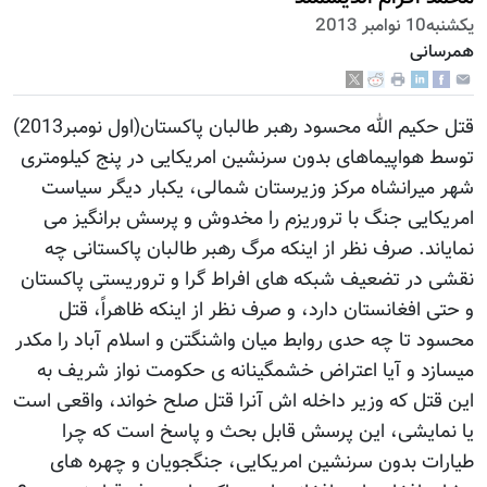
يكشنبه10 نوامبر 2013
همرسانی
قتل حکیم الله محسود رهبر طالبان پاکستان(اول نومبر2013)
توسط هواپیماهای بدون سرنشین امریکایی در پنج کیلومتری
شهر میرانشاه مرکز وزیرستان شمالی، یکبار دیگر سیاست
امریکایی جنگ با تروریزم را مخدوش و پرسش برانگیز می
نمایاند. صرف نظر از اینکه مرگ رهبر طالبان پاکستانی چه
نقشی در تضعیف شبکه های افراط گرا و تروریستی پاکستان
و حتی افغانستان دارد، و صرف نظر از اینکه ظاهراً، قتل
محسود تا چه حدی روابط میان واشنگتن و اسلام آباد را مکدر
میسازد و آیا اعتراض خشمگینانه ی حکومت نواز شریف به
این قتل که وزیر داخله اش آنرا قتل صلح خواند، واقعی است
یا نمایشی، این پرسش قابل بحث و پاسخ است که چرا
طیارات بدون سرنشین امریکایی، جنگجویان و چهره های