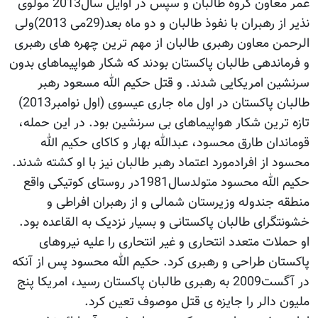
عمر معاون گروه طالبان و سپس در اوایل سال2013 مولوی
نذیر از رهبران با نفوذ طالبان و دو ماه بعد(29می 2013)ولی
الرحمن معاون رهبری طالبان از مهم ترین چهره های رهبری
و فرماندهی طالبان پاکستان بودند که شکار هواپیماهای بدون
سرنشین امریکایی شدند. و قتل حکیم الله مسعود رهبر
طالبان پاکستان در اول ماه جاری عیسوی (اول نوامبر2013)
تازه ترین شکار هواپیماهای بی سرنشین بود. در این حمله،
قوماندان طارق محسود، عبدالله بهار و کاکای حکیم الله
محسود از افرادمورد اعتماد رهبر طالبان نیز با او کشته شدند.
حکیم الله محسود متولدسال1981در روستای کوتیکی واقع
منطقه جندوله وزیرستان شمالی و از رهبران افراطی و
خشونتگرای طالبان پاکستانی و بسیار نزدیک به القاعده بود.
او حملات متعدد انتحاری و غیر انتحاری را علیه نیروهای
پاکستان طراحی و رهبری کرد. حکیم الله محسود پس از آنکه
در آگست2009 به رهبری طالبان پاکستان رسید، امریکا پنج
ملیون دالر را جایزه ی قتل موصوف تعین کرد.