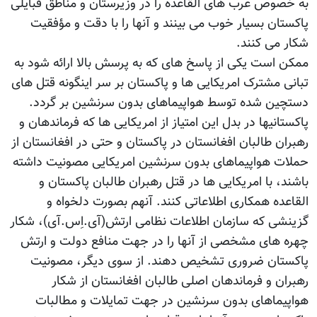
به خصوص عرب های القاعده را در وزیرستان و مناطق قبایلی
پاکستان بسیار خوب می بینند و آنها را با دقت و مؤفقیت
شکار می کنند.
ممکن است یکی از پاسخ های که به پرسش بالا ارائه شود به
تبانی مشترک امریکایی ها و پاکستان بر سر اینگونه قتل های
دستچین شده توسط هواپیماهای بدون سرنشین بر گردد.
پاکستانیها در بدل این امتیاز از امریکایی ها که فرماندهان و
رهبران طالبان افغانستان در پاکستان و حتی در افغانستان از
حملات هواپیماهای بدون سرنشین امریکایی مصونیت داشته
باشند، با امریکایی ها در قتل رهبران طالبان پاکستان و
القاعده همکاری اطلاعاتی کنند. آنهم بصورت دلخواه و
گزینشی که سازمان اطلاعات نظامی ارتش(آی.اِس.آی)، شکار
چهره های مشخصی از آنها را در جهت منافع دولت و ارتش
پاکستان ضروری تشخیص دهند. از سوی دیگر، مصونیت
رهبران و فرماندهان اصلی طالبان افغانستان از شکار
هواپیماهای بدون سرنشین در جهت تمایلات و مطالبات