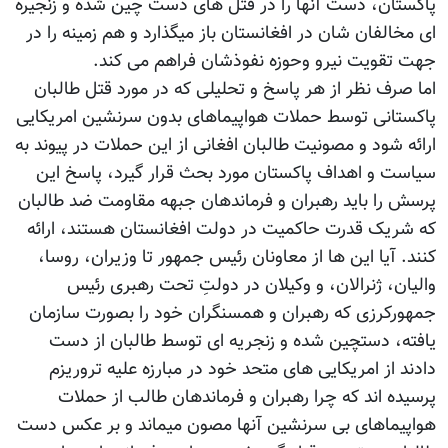
پاکستان، دست آنها را در قتل های دست چین شده و زنجیره
ای مخالفان شان در افغانستان باز میگذارد و هم زمینه را در
جهت تقویت نیرو وحوزه نفوذشان فراهم می کند.
اما صرف نظر از هر پاسخ و تحلیلی که در مورد قتل طالبان
پاکستانی توسط حملات هواپیماهای بدون سرنشین امریکایی
ارائه شود و مصونیت طالبان افغانی از این حملات در پیوند به
سیاست و اهداف پاکستان مورد بحث قرار گیرد، پاسخ این
پرسش را باید رهبران و فرماندهان جبهه مقاومت ضد طالبان
که شریک قدرت حاکمیت در دولت افغانستان هستند، ارائه
کنند. آیا این ها از معاونان رئیس جمهور تا وزیران، روسا،
والیان، ژنرالان، و وکیلان در دولتِ تحت رهبری رئیس
جمهورکرزی که رهبران و همسنگران خود را بصورت سازمان
یافته، دستچین شده و زنجریه ای توسط طالبان از دست
دادند از امریکایی های متحد خود در مبارزه علیه تروریزم
پرسیده اند که چرا رهبران و فرماندهان طالب از حملات
هواپیماهای بی سرنشین آنها مصون میماند و بر عکس دست