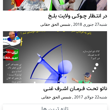
در انتــظار چــوکــی ولایت بلــخ
شنبه27 جنوری 2018
,
شمس الحق حقانی
ناتو تحــت فــرمــان اشــرف غنــی
شنبه22 جولای 2017
,
شمس الحق حقانی
تازه ترین ها