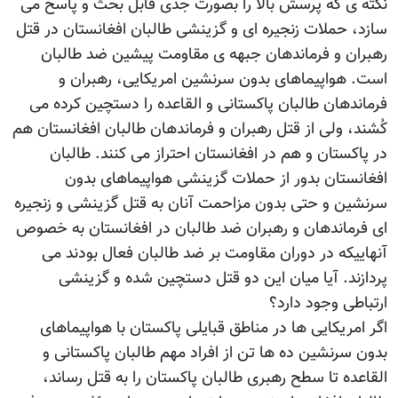
نکته ی که پرسش بالا را بصورت جدی قابل بحث و پاسخ می
سازد، حملات زنجیره ای و گزینشی طالبان افغانستان در قتل
رهبران و فرماندهان جبهه ی مقاومت پیشین ضد طالبان
است. هواپیماهای بدون سرنشین امریکایی، رهبران و
فرماندهان طالبان پاکستانی و القاعده را دستچین کرده می
کُشند، ولی از قتل رهبران و فرماندهان طالبان افغانستان هم
در پاکستان و هم در افغانستان احتراز می کنند. طالبان
افغانستان بدور از حملات گزینشی هواپیماهای بدون
سرنشین و حتی بدون مزاحمت آنان به قتل گزینشی و زنجیره
ای فرماندهان و رهبران ضد طالبان در افغانستان به خصوص
آنهاییکه در دوران مقاومت بر ضد طالبان فعال بودند می
پردازند. آیا میان این دو قتل دستچین شده و گزینشی
ارتباطی وجود دارد؟
اگر امریکایی ها در مناطق قبایلی پاکستان با هواپیماهای
بدون سرنشین ده ها تن از افراد مهم طالبان پاکستانی و
القاعده تا سطح رهبری طالبان پاکستان را به قتل رساند،