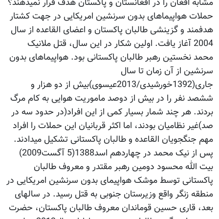
مشابه افغان را در افغانستان و پاکستان هدف قرار نمیدهند؟
حملات هواپیماهای بدون سرنشین امریکایی در جهت کشتار
هدفمند و گزینشی طالبان پاکستان و اعضای القاعده از سال
2004 آغاز یافت. اولین شکار در این سال، قتل ملانیک
محمد نخستین رهبر طالبان پاکستانی بود. هواپیماهای بدون
سرنشین از آن زمان تا سال
جاری(1392خورشیدی/2013عیسوی)بیش از دو هزار و
ششصد نفر را در بیش از دوصد ماموریت هوایی به کام مرگ
بردند. هر چند شمار بسیار کمی از این افراد(در حدود سه در
صد)غیر نظامیان بودند، اما اکثر قربانیان این حملات را افراد
مهم جنگجویان القاعده و طالبان پاکستانی تشکیل میدادند.
پس از نیک محمد در چهاردهم اسد1388(5 آگست2009)
بیت الله محسود دومین رهبر مقتدر و معروف طالبان
پاکستانی توسط موشک هواپیمای بدون سرنشین امریکایی در
منطقه زنگر واقع وزیرستان جنوبی به قتل رسید. در سالهای
بعد، قاری حسین قوماندان معروف طالبان پاکستان، حضرت