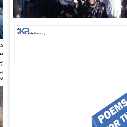
د
س
پ
پنج 
تح