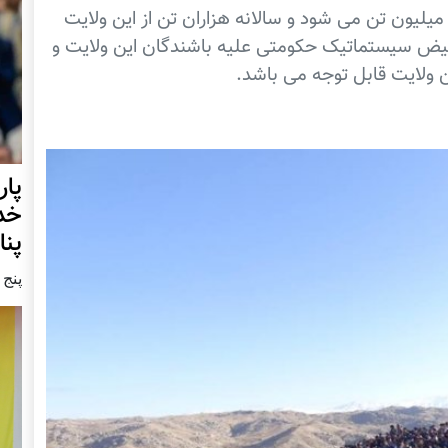
یون تن می شود و سالانه هزاران تن از این ولایت
بعیض سیستماتیک حکومتی علیه باشندگان این ولایت و
ن ولایت قابل توجه می باشد.
خدا
پنا
پنج شنبه9