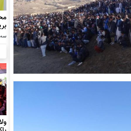
محف
بری
سه شنبه4
ول
پا