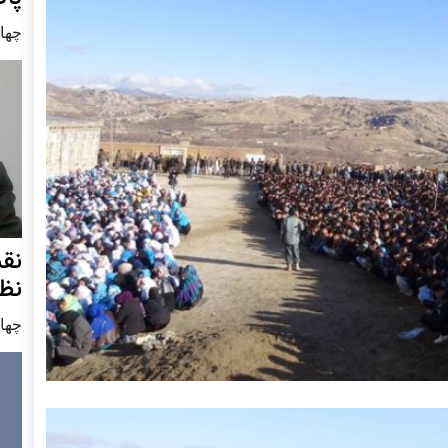
چهار شنب
نق
نظ
چهار شنب