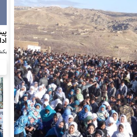
پيش
اد
يكشنبه7 دس