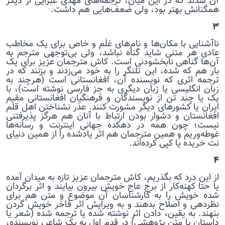
آن شدند که در این میان، ترجمه‌های مهدی غبرایی از دیگر
همگنانش بهتر بود، ولی ضعف‌هایی هم داشت.
۳
ناآشنایی با مکان‌ها و نام‌های عَلَم و خاص برای یک مخاطب
عادی هر متنی شاید گناه نباشد، ولی بی‌توجهی مترجم به
آن‌ها گناهی نابخشودنی است. کاش مترجمان عزیز برای یک
بار هم که شده، این تلنگر را به خود می‌زدند و بزنند که در
ترجمه اثری که نویسنده آن، افغانستانی است (هرچند به
زبان انگلیسی یا زبان دیگری به جز فارسی نوشته است)، با
یک یا چند تن از نویسندگان و فرهنگیان افغانستانی مقیم
ایران یا کشورهای دیگر مشورت کنند. عذر نشناختن اهل قلم
افغانستان و دشوار بودن ارتباط با آنان هم هرگز پذیرفتنی
نیست؛ چون همه در دهکده جهانی اینترنت و رسانه‌ها
غوطه‌وریم و همین مترجمان هم اثر یادشده را از همین دنیای
نت خریده یا کپی کرده‌اند.
۴
از این درد که بگذریم، کاش مترجمان عزیز تازه به میدان آمده
یا حتا کهنه‌کار از برج عاج خویش بیرون بیایند و اثر برگردان
شده خویش را به کارشناسان آن موضوع و متن هم برای
نظردهی و اصلاح بدهند و به ویرایش اثر فاخر خویش گردن
بنهند. به یقین، دادن اثر نوشته شده یا ترجمه شده (شعر یا
داستان یا متن پژوهشی) در قدم اول به یک شاعر، نویسنده،