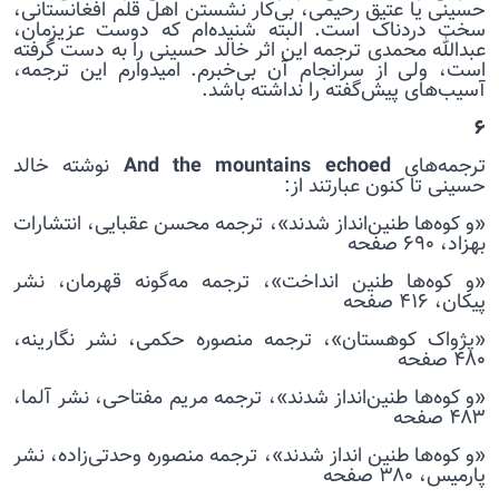
حسینی یا عتیق رحیمی، بی‌کار نشستن اهل قلم افغانستانی،
سخت دردناک است. البته شنیده‌ام که دوست عزیزمان،
عبدالله محمدی ترجمه این اثر خالد حسینی را به دست گرفته
است، ولی از سرانجام آن بی‌خبرم. امیدوارم این ترجمه،
آسیب‌های پیش‌گفته را نداشته باشد.
۶
ترجمه‌های
And the mountains echoed
نوشته خالد
حسینی تا کنون عبارتند از:
«و کوه‌ها طنین‌انداز شدند»، ترجمه محسن عقبایی، انتشارات
بهزاد، ۶۹۰ صفحه
«و کوه‌ها طنین انداخت»، ترجمه مه‌گونه قهرمان، نشر
پیکان، ۴۱۶ صفحه
«پژواک کوهستان»، ترجمه منصوره حکمی، نشر نگارینه،
۴۸۰ صفحه
«و کوه‌ها طنین‌انداز شدند»، ترجمه مریم مفتاحی، نشر آلما،
۴۸۳ صفحه
«و کوه‌ها طنین انداز شدند»، ترجمه منصوره وحدتی‌زاده، نشر
پارمیس، ۳۸۰ صفحه