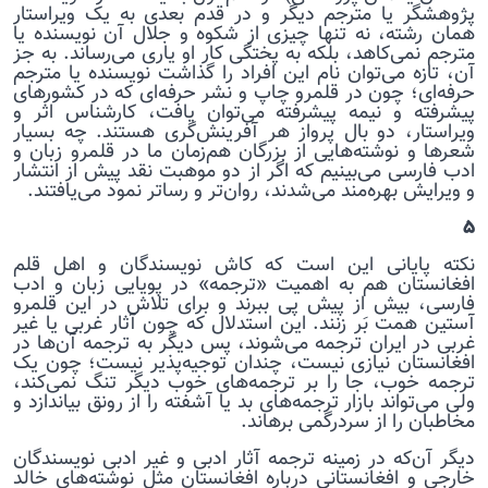
پژوهشگر یا مترجم دیگر و در قدم بعدی به یک ویراستار
همان رشته، نه تنها چیزی از شکوه و جلال آن نویسنده یا
مترجم نمی‌کاهد، بلکه به پختگی کار او یاری می‌رساند. به جز
آن، تازه می‌توان نام این افراد را گذاشت نویسنده یا مترجم
حرفه‌ای؛ چون در قلمرو چاپ و نشر حرفه‌‌ای که در کشورهای
پیشرفته و نیمه پیشرفته می‌توان یافت، کارشناس اثر و
ویراستار، دو بال پرواز هر آفرینش‌گری هستند. چه بسیار
شعرها و نوشته‌هایی از بزرگان هم‌زمان ما در قلمرو زبان و
ادب فارسی می‌بینیم که اگر از دو موهبت نقد پیش از انتشار
و ویرایش بهره‌مند می‌شدند، روان‌تر و رساتر نمود می‌یافتند.
۵
نکته پایانی این است که کاش نویسندگان و اهل قلم
افغانستان هم به اهمیت «ترجمه» در پویایی زبان و ادب
فارسی، بیش از پیش پی ببرند و برای تلاش در این قلمرو
آستین همت بَر زنند. این استدلال که چون آثار غربی یا غیر
غربی در ایران ترجمه می‌شوند، پس دیگر به ترجمه آن‌ها در
افغانستان نیازی نیست، چندان توجیه‌پذیر نیست؛ چون یک
ترجمه خوب، جا را بر ترجمه‌های خوب دیگر تنگ نمی‌کند،
ولی می‌تواند بازار ترجمه‌های بد یا آشفته را از رونق بیاندازد و
مخاطبان را از سردرگمی برهاند.
دیگر آن‌که در زمینه ترجمه آثار ادبی و غیر ادبی نویسندگان
خارجی و افغانستانی درباره افغانستان مثل نوشته‌های خالد