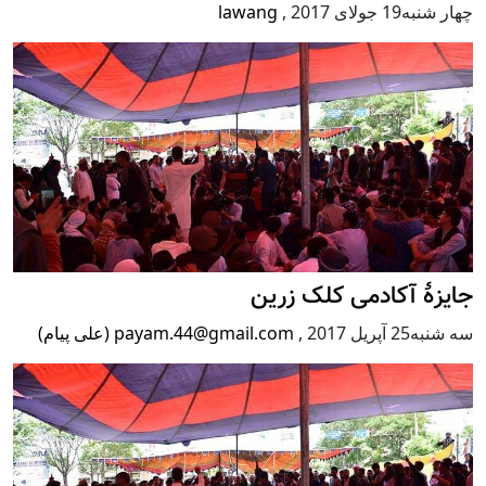
چهار شنبه19 جولای 2017
,
lawang
جایزۀ آکادمی کلک زرین
سه شنبه25 آپریل 2017
,
payam.44@gmail.com (علی پیام)