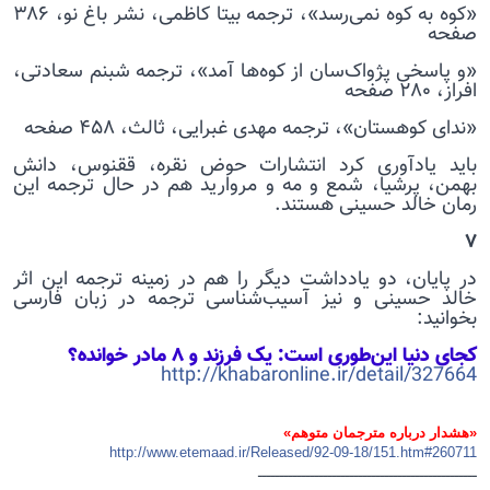
«کوه به کوه نمی‌رسد»، ترجمه بیتا کاظمی، نشر باغ نو، ۳۸۶
صفحه
«و پاسخی پژواک‌سان از کوه‌ها آمد»، ترجمه شبنم سعادتی،
افراز، ۲۸۰ صفحه
«ندای کوهستان»، ترجمه مهدی غبرایی، ثالث، ۴۵۸ صفحه
باید یادآوری کرد انتشارات حوض نقره، ققنوس، دانش
بهمن، پرشیا، شمع و مه و مروارید هم در حال ترجمه این
رمان خالد حسینی هستند.
۷
در پایان، دو یادداشت دیگر را هم در زمینه ترجمه این اثر
خالد حسینی و نیز آسیب‌شناسی ترجمه در زبان فارسی
بخوانید:
کجای دنیا این‌طوری است: یک فرزند و ۸ مادر خوانده؟
http://khabaronline.ir/detail/327664
«هشدار درباره مترجمان متوهم»
http://www.etemaad.ir/Released/92-09-18/151.htm#260711
ــــــــــــــــــــــــــــــــــــــــــــــــــ