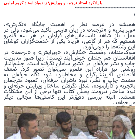
با یادکرد استاد ترجمه و ویرایش؛ زنده‌یاد استاد کریم امامی
******
*********************************
۱
همیشه در عرصه نظر بر اهمیت جایگاه «نگارش»،
«ویرایش» و «ترجمه» در زبان فارسی تأکید می‌شود، ولی در
عمل، باز شاهد نابسامانی‌های فراوان در هر سه قلمرو
هستیم که هر از گاهی، فریاد یکی از خدمت‌گزاران کوشای
این رشته‌ها را درمی‌آورد.
سوک‌مندانه، وضعیت «نگارش»، «ویرایش» و «ترجمه» در
افغانستان هم چندان خوش‌آیند نیست؛ زیرا هنوز مدیریت
چاپ و نشر حرفه‌ای در کشور سامان نگرفته است. چشم‌انداز
روشنی نیز فراراه این قلمرو نمی‌توان تصور کرد. ضعف
اقتصادی آفرینش‌گران و مخاطبان، نبود نگاه حرفه‌ای به
صنعت چاپ و نشر، نبود ناشران حرفه‌ای، کمبود مترجمان
باتجربه و کارآزموده، شکل نگرفتن ساختار ویرایش حرفه‌ای و
نبود ساختار نیرومند پخش کتاب تنها برخی از این مشکلات
هستند. البته بررسی دقیق‌تر این کاستی‌ها مجالی دیگر
می‌خواهد.