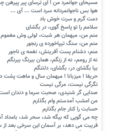
مسیحای جوانمرد من ! ای ترسای پیر پیرهن چ
هوا بس ناجوانمردانه سرد است ... آی ...
دمت گرم و سرت خوش باد
سلامم را تو پاسخ گوی، در بگشای
منم من، میهمان هر شبت، لولی وش مغموم
منم من، سنگ تیپاخورده ی رنجور
منم، دشنام پست آفرینش، نغمه ی ناجور
نه از رومم، نه از زنگم، همان بیرنگ بیرنگم
بیا بگشای در، بگشای، دلتنگم
حریفا ! میزبانا ! میهمان سال و ماهت پشت د
تگرگی نیست، مرگی نیست
صدایی گر شنیدی، صحبت سرما و دندان است
من امشب آمدستم وام بگذارم
حسابت را کنار جام بگذارم
چه می گویی که بیگه شد، سحر شد، بامداد آم
فریبت می دهد، بر آسمان این سرخی بعد از