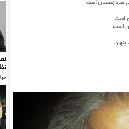
لی سرد زمستان است
ن است
سان است
 پنهان
نق
نظ
چهار شنب