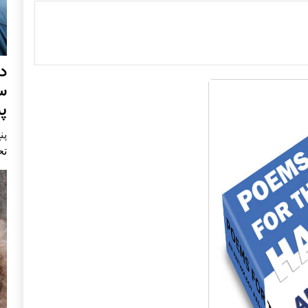
د
س
پ
پنج 
تح