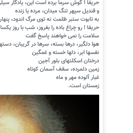
حریفا ! گوش سرما برده است این، یادگار سی
و قندیل سپهر تنگ میدان، مرده یا زنده
به تابوت ستبر ظلمت نه توی مرگ اندود، پنها
حریفا ! رو چراغ باده را بفروز، شب با روز یک
سلامت را نمی خواهند پاسخ گفت
هوا دلگیر، درها بسته، سرها در گریبان، دستها
نفسها ابر، دلها خسته و غمگین
درختان اسکلتهای بلور آجین
زمین دلمرده، سقف آسمان کوتاه
غبار آلوده مهر و ماه
زمستان است.