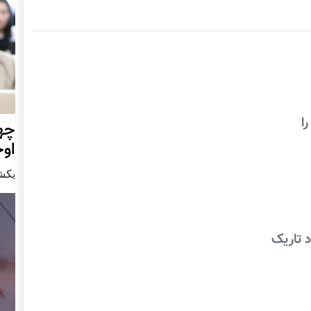
ا
چهر
او
يكشنبه15 ا
 تاریک