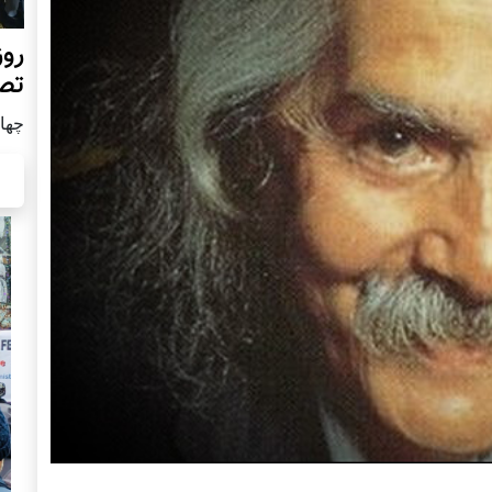
روز
تص
چهار شن