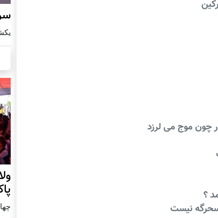
رکین
سرز
يكشنبه8 ا
ر چون موج می لرزد
ول
پا
د ؟
چهار شنب
 سحرگه نیست