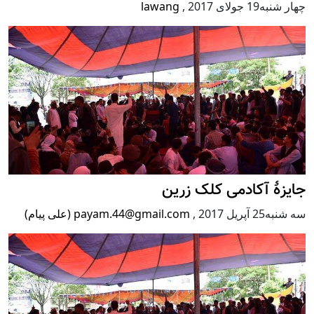
چهار شنبه19 جولای 2017
,
lawang
جایزۀ آکادمی کلک زرین
سه شنبه25 آپریل 2017
,
payam.44@gmail.com (علی پیام)