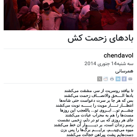
بادهای زحمت کش
chendavol
سه شنبه14 جنوری 2014
همرسانی
تا بیافتد روسریت از سر، مشقت می‌کشند
بادها الــــحق والانصـــاف زحمت می‌کشند
بس که هر جا بر سرت دعواست حتی شانه‌ها
انتظـــار تـــــار مویت را بــــــه نوبت می‌کشند
چشـــم تو... ابــروی تو... یاللعجب این روزها
مست‌ها را هم به محراب عبادت می‌کشند
جای هر روزی که بی تو در دلم، زخمی نشست
رسم زندان است، بر دیــــــوار آن خط می‌کشند
میوه می‌چینـــم، برایــــم برگ‌ها را پس بزن
دست‌هایم پشت پیراهن خجالت می‌کشند