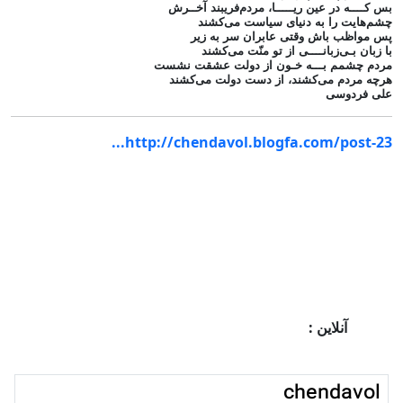
بس کــــه در عین ریـــــا، مردم‌فریبند آخــرش
چشم‌هایت را به دنیای سیاست می‌کشند
پس مواظب باش وقتی عابران سر به زیر
با زبان بـی‌زبانــــی از تو منّت می‌کشند
مردم چشمم بـــه خـون از دولت عشقت نشست
هرچه مردم می‌کشند، از دست دولت می‌کشند
علی فردوسی
http://chendavol.blogfa.com/post-23...
آنلاین :
chendavol