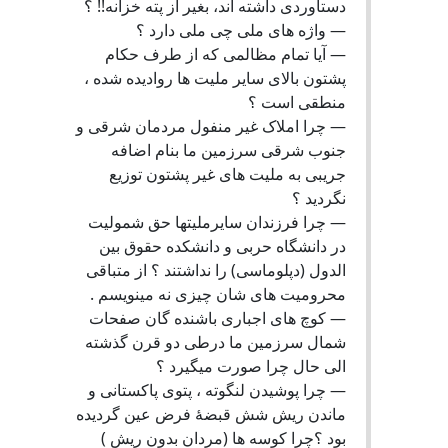
دستآوردی داشته اند، بغیر از پته خزانه!! ؟
— واژه های ملی چی ملی دارد ؟
— آیا تمام مظالمی که از طرف حکام
پشتون بالای سایر ملیت ها روادیده شده ،
منطقی است ؟
— چرا املاک غیر منفول مردمان شرقی و
جنوب شرقی سرزمین ما بنام اضافه
جریبی به ملیت های غیر پشتون توزیع
نگردید ؟
— چرا فرزندان سایرملیتها حق شمولیت
در دانشگاه حربی و دانشکده حقوق بین
الدول (دپلوماسی) را نداشتند ؟ از متباقی
محرومیت های شان چیزی نه مینویسم .
— کوچ های اجباری باشنده گان صفحات
شمال سرزمین ما درطی دو قرن گذشته
الی حال چرا صورت میگیرد ؟
— چرا پوشیدن لنگوته ، پتوی پاکستانی و
ماندن ریش شش قبضۀ فرض عین گردیده
بود ؟چرا کوسه ها (مردان بدون ریش )