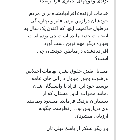
نژادی وکوچهای اجباری فرا برسد؟
خدمات ارزندهء افرادیادشده برای مردم
خودشان درازبین بردن فقر وبیچاره گی
درطول حاکمیت اینها که اکنون یک سال به
انتخابات جدید مانده است چی بوده است .
بعباره دیگر مهم ترین دست آورد
افرادیادشده درمناطق خودشان چی
است؟
مسایل نقض حقوق بشر، اتهامات اختلاس
ورشوت وچور چپاول دارائی های عامه
توسط خود این افراد یا وابستگان شان
،مانند محراب الدین مستان که از
دستیاران نزدیک فرمانده مسعود ونماینده
وی درپاریس بود، ازنظرشما چگونه
ارزیابی میشود؟.
باردیگر تشکر از پاسخ قبلی تان