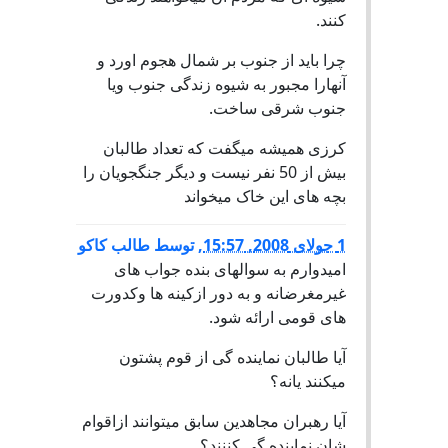
کنند.
چرا باید از جنوب بر شمال هجوم اورد و
آنهارا مجبور به شیوه زندگی جنوب ویا
جنوب شرقی ساخت.
کرزی همیشه میگفت که تعداد طالبان
بیش از 50 نفر نیست و دیگر جنگجویان را
بچه های این خاک میخواند
1 جولای 2008, 15:57
,
توسط
طالب کاکو
امیدوارم به سوالهای بنده جواب های
غیرمغرضانه و به دور ازکینه ها وکدورت
های قومی ارائه شود.
آیا طالبان نماینده گی از قوم پشتون
میکنند یانه؟
آیا رهبران مجاهدین سابق میتوانند ازاقوام
شان نماینده گی کننند؟