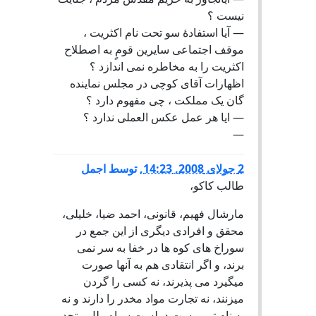
نیست ؟
— آیا استفادۀ سو تحت نام اکثریت ،
موقف اجتماعی سایرین قومٍ به اصطلاح
اکثریت را به مخاطره نمی اندازد ؟
اظهارات آقای کوچی در مجلس نماینده
گان یک مملکت ، چی مفهوم دارد ؟
— ایا هر عمل عکس العملی ندارد ؟
—
2 جولای 2008, 14:23
,
توسط
اجمل
طالب کاکو،
مارشال فهیم، قانونی، احمد ضیا، خلیلی،
محقق و افرادی دیگری از این جمع در
سوراخ های کوه ها در خفا به سر نمی
برند، و اگر انتقادی هم به آنها صورت
میگیرد می پذیرند، نه کسی را گردن
میزنند، نه تجارت مواد مخدر را دارند و نه
به نام تروریست درلست سیاه ملل متحد