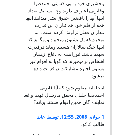
پنجشیری خود به بی کفایتی احمدضیا
وقانونی اعتراف دارند وچه بسا یک تعداد
اینها آنهارا ناقضین حقوق بشر میدانند اینها
همه از قلم خود هم تباران این قدرت
مداران فعلی تراوش کرده است، اما
بمجردیکه یک پشتون میخیزد ومیگوید که
اینها جنگ سالاران هستند ونباید درقدرت
سهیم باشند فورا همه به دفاع ازهمان
اشخاص برمیخیزند که گویا به اقوام غیر
پشتون اجازه مشارکت درقدرت داده
نمشود.
اینجا باید معلوم شود که آیا قانونی
احمدضیا خلیلی محقق مارشال فهیم واقعا
نماینده گان همین اقوام هستند ویانه؟
1 جولای 2008, 12:55
,
توسط
عابد
طالب کاکو،