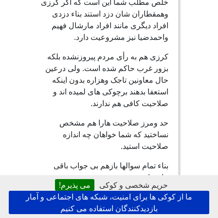
خلص مطلب شما این است که اگر کرزی
وهمقطاران شان دزد استند بناء دزدی
افراد دیگری مانند افراد مارشال فهیم
واحمدضیا نیز مشروعیت دارد.
کرزی هم به رأی مردم پیروزنشده بلکه
بزور غرب حاکم شده است. ولی درعین
حال معاونین تاجک وهزاره بدون اینکه
استعفا بدهند برچوکی های لمیده اند و
صلاحیت کافی هم ندارند.
حد ومرز صلاحیت هارا هم مشخص
نساختید که شما خواهان چه اندازه
صلاحیت استید.
بناء تمام سوالها بازهم بی جواب باقی
مانده اند.
حریم شخصی و کوکی
می پذیرم!
درقسمت خودم باید خدمت جنابعالی
ما از کوکی ها برای امنیت، شبکه های اجتماعی و آمار
عرض کنم :انتخاب نام حق فردی افراد
بازدیدکنندگان استفاده می کنیم