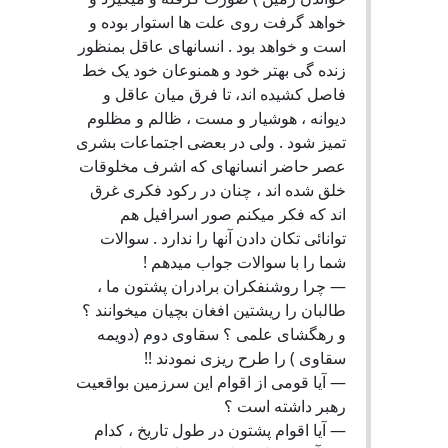
خواهد گرفت روی علت ها استوار بوده و
است و خواهد بود . انسانهای عاقل بمنظور
زنده گی بهتر خود و همنوعان خود یک خط
فاصل کشیده اند، تا فرق میان عاقل و
دیوانه ، هوشیار و مست ، ظالم و مظلوم
تمیز شود . ولی در بعضی اجتماعات بشری
عصر حاضر انسانهای که اشرف مخلوقات
خلق شده اند ، چنان در رکود فکری غرق
اند که فکر میکنم صور اسرافیل هم
توانائی تکان دادن آنها را ندارد . سوالات
شما را با سوالات جواب میدهم !
— چرا روشنفکران برادران پشتون ما ،
طالبان را ریشتین افغان بچیان میخوانند ؟
و رهگشای علمی ؟ سقاوی دوم (دویمه
سقاوی ) را طرح ریزی نمودند !!
— آیا قومی از اقوام این سرزمین بواقعیت
رهبر داشته است ؟
— آیا اقوام پشتون در طول تاریخ ، کدام