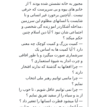
مجبور به خانه نشستن شده بودند ؟ از
خانم های بیوه و بی سرپرست که حرفی
نیست . آیاچنین برخورد غیر انسانی و نا
شایست با انسانهای مظلوم این سرزمین
،مداخله آشکاردر امو زنده گی شخصی و
اجتماعی شان نبود ؟ آیا دین اسلام چنین
حکم میکند ؟
— کمیت بزرگ و کمیت کوچک چه معنی
دارد ؟ آیا کمیت ها به اساس یک
سرشماری صورت میگیرد و یا طور افاقی
و چرت انداز به شیوۀ استعماری ؟
— چرا افغانها به گذشتۀ که ندارند افتخار
دارند ؟
— چرا مانمی توانیم رهبر ملی انتخاب
نمایم ؟
— چرا نمی توانیم عاقل شویم ، تا خوب را
از بد و سیاه را از سفید تفریق نمایم ؟
— آیا میشود فطرت انسانها را تعغیر داد ؟
— آیاتجاوز به حریم مقدس مردم ، جنایت