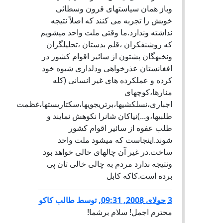
وباز همان سیاستهای قرون وسطائی
خویش را تجربه می کنند که اصلاً نتیجه
نداشته وندارد.ما وقتی ملت واحد میشویم
که روشنفکران ،قلم بدستان ،تحلیلگران
ونخبهگان پشتون از سائیر اقوام کشور در
افغانستان عذرخواهی ودلداری شیوه خود
کرده و عملکرده های غیر انسانی (کله
منارها،کوچهای
اجباری،نسلکشیها،برتریجویها،سکتاریستها،غظمت
طلبیها،و...)نیاکان شانرا نکوهش نمایند و
طلب عفوه از سائیر اقوام کشور
شوند.اینجاست که میشود ملت واحد
ساخت.در غیر آن چالهای خالی خواهد بود
ونتیجه ندارد مردم به چالی خالی تان پی
برده است.کاکه کابل
3 جولای 2008, 09:31
,
توسط
طالب کاکو
محترم اجمل! سلام برشما!