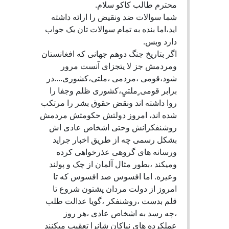
محترم طالب کاکو سلام.
شما سوالات ضد ونقیض را ارائه داشته
اید،اما بنده به تمام سوالات تان یک جواب
دارد وبس.
اگر بتاریخ جنگ دوهم جهانی که افغانستان
ومردمش جز لا یتجزای آنست مرور
شود،قومی ،مردمی ،ملتی،کشوری....در
برابر قومی ٍملتیٍ،کشوری ظلم وجفا را
روا داشته اند ونقض حقوق بشر را مرتکب
شده اند، امروز دولتش حکومتش مردمش
روشنفکرانش وحتی اشخاص عادی اش
بشکل رسمی چه از طریق اخبار جراید
ورسانه های گروهی عذرخواهی کرده
ومیکند ،بطور مثال آلمان از چک و پولند
وعیره. اما افسوس صد افسوس که تا
امروز از دولت مردان پشتون شروع تا
قلم بدست ،روشنفکر ،گویا عدالت طلب
،چه رسد به اشخاص عادی ،هر روز
عملکرده های نیاکان شانرا تعقیب میکنند