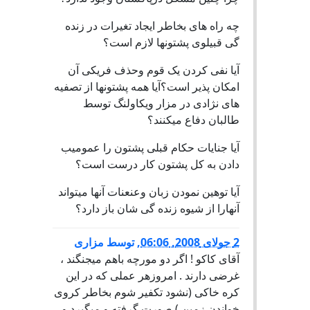
چه راه های بخاطر ایجاد تغیرات در زنده
گی قبیلوی پشتونها لازم است؟
آیا نفی کردن یک قوم وحذف فریکی آن
امکان پذیر است؟آیا همه پشتونها از تصفیه
های نژادی در مزار ویکاولنگ توسط
طالبان دفاع میکنند؟
آیا جنایات حکام قبلی پشتون را عمومیب
دادن به کل پشتون کار درست است؟
آیا توهین نمودن زبان وعنعنات آنها میتواند
آنهارا از شیوه زنده گی شان باز دارد؟
2 جولای 2008, 06:06
,
توسط
مزاری
آقای کاکو ! اگر دو مورچه باهم میجنگند ،
غرضی دارند . امروزهر عملی که در این
کره خاکی (نشود تکفیر شوم بخاطر کروی
خواندن زمین ) صورت گرفته و میگیرد و