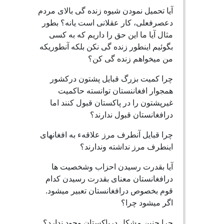
آیا تحمیل نمودن شیوه زنده گی بالای مردم
دعصرفعلی، کار عقلانی است یانه؟ بطور
مثال آیا ما این حق را داریم که به کسی
بگوئیم اینطور زنده گی نکن بلکه آنطوریکه
من میخواهم زنده گی کن؟
چرا کمیت بزرگ قبایل پشتون درکشور
همجوار افغاننستان توانسته حاکمیت
غیرپشتون را در پاکستان قبول کنند اما
درافغانستان قبول ندارند؟
چرا قبایل آنطرف مرز علاقهء به افغانهای
اینطرف مرز نداشته وندارند؟
آیا بقدرت رسیدن احزاب وشخصیت ها
درافغانستان معنای بقدرت رسیدن کدام
قوم بخصوص درافغانستان تعبیر میشود.
اگر میشود چرا؟
چرا چنین مشکل درپاکستان وجود ندارد؟