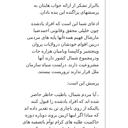
باابراز تشکر از ارائه جواب هایتان به
پرسشهای پراگنده این بنده نادان.
ادعای شما این است که افراد یادشده
چون خلیلی محقق وقانونی احمدضیا
مارشال فهیم همهءآنها پایه های مردمی
دربین اقوام خودشان درولایات پروان
وپنجشیر وکاپیسا وبامیان هزاره جات
ودرمجموع شمال کشور دارند آنها
مشروعیت دارند. درلست سیاه سازمان
ملل قرار ندارند تروریست نیستند.
پرسش این است:
ـ آیا مردم شمال، باطیب خاطر حاضر
شده اند که افراد یادشده را قبول کنند
یااینکه از روی ناچاری تن به تقدیر داده اند
که مبادا اگر اینها ازبین بروند دوباره دوره
حاکمیت طلبه های کرام توأم باتصفیه های