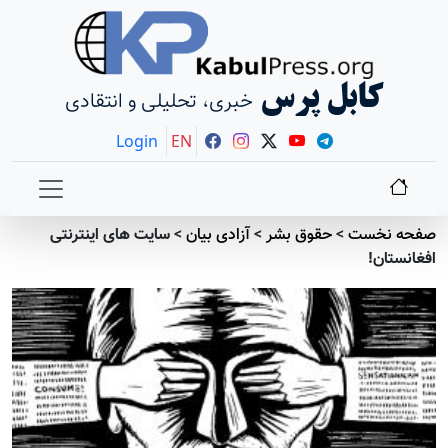
کابل پرس
خبری، تحلیلی و انتقادی
Login
EN
صفحه نخست
>
حقوق بشر
>
آزادی بيان
>
سایت های اينترنتی
افغانستان!