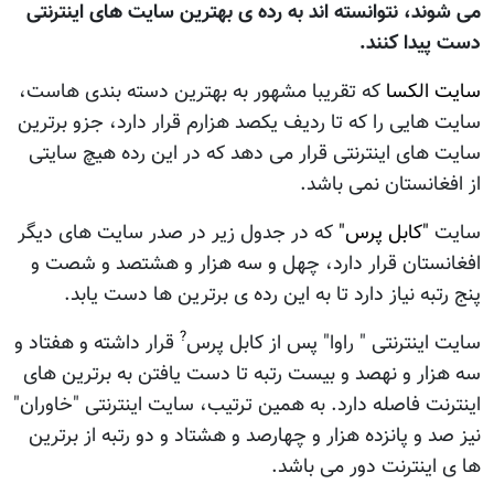
می شوند، نتوانسته اند به رده ی بهترين سايت های اينترنتی
دست پيدا کنند.
سايت الکسا
که تقريبا مشهور به بهترين دسته بندی هاست،
سايت هایی را که تا رديف يکصد هزارم قرار دارد، جزو برترين
سايت های اينترنتی قرار می دهد که در اين رده هيچ سايتی
از افغانستان نمی باشد.
سايت
"کابل پرس"
که در جدول زير در صدر سايت های ديگر
افغانستان قرار دارد، چهل و سه هزار و هشتصد و شصت و
پنج رتبه نياز دارد تا به اين رده ی برترین ها دست يابد.
?
سايت اينترنتی " راوا" پس از کابل پرس
قرار داشته و هفتاد و
سه هزار و نهصد و بيست رتبه تا دست يافتن به برترين های
اينترنت فاصله دارد. به همين ترتيب، سايت اينترنتی "خاوران"
نيز صد و پانزده هزار و چهارصد و هشتاد و دو رتبه از برترين
ها ی اينترنت دور می باشد.