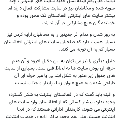
بيابند. علی رغم اينکه نسل جديد سايت های اينترنتی، چند
سویه شده و مخاطبان نيز در سايت مشارکت فعال دارند اما
بيشتر سايت های اينترنتی افغانستان تک محور بوده و
خواننده گان هيچ مشارکتی در آن ندارند.
به روز شدن و مدام اثر جديدی را به مخاطبان ارايه کردن نيز
بسيار اهميت دارد که صاحبان سايت های اينترنتی افغانستان
بسيار کم به آن توجه می کنند.
دليل ديگری را نيز می توان به اين دلايل افزود و آن عدم
حرفه ای بودن سايت ها به لحاظ فنی ست. بسياری از سايت
های جدول زير هنوز به شکل ابتدايی يا غير حرفه ای آن
طراحی شده و به هيچ عنوان زيبا، پايدار و جذاب نيستند.
و البته بايد گفت که در افغانستان اينترنت به شکل گسترده
وجود ندارد. بيشتر کسانی که از افغانستان وارد سايت های
اينترنتی می شوند، کارمندان اداراتی هستند که در آنجا
اينترنت هست. علی رغم وجود مراکز ارايه ی خدمات اينترنت