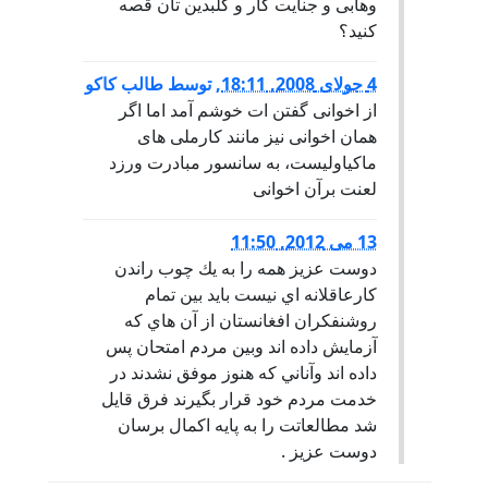
وهابی و جنایت کار و گلبدین تان قصه
کنید؟
4 جولای 2008, 18:11
,
توسط
طالب کاکو
از اخوانی گفتن ات خوشم آمد اما اگر
همان اخوانی نیز مانند کارملی های
ماکیاولیست، به سانسور مبادرت ورزد
لعنت برآن اخوانی
13 می 2012, 11:50
دوست عزيز همه را به يك چوب راندن
كارعاقلانه اي نيست بايد بين تمام
روشنفكران افغانستان از آن هاي كه
آزمايش داده اند وبين مردم امتحان پس
داده اند وآناني كه هنوز موفق نشدند در
خدمت مردم خود قرار بگيرند فرق قايل
شد مطالعاتت را به پايه اكمال برسان
دوست عزيز .