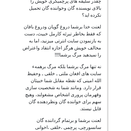
چقدر سلیقه های پرچمیگری خویش را
بالای نویسنده گان وخواننده گان تحمیل
نکرده اید؟
لعنت خدا برشما دروغ گویان ودروغ بافان
که فقط بخاطر تبرئه کارمل خبیث، دست
به بازنمودن سایت انترتی میزنید، اما به
مخالف خویش هرگز اجازه انتقاد واعتراض
را نمیدهید مرگ برشما!!!!
نه تنها مرگ برشما بلکه مرگ برهمهء
سایت های افغان ملتی ـ خلقی ـ وحفیظ
الله امینی که نقطه مقابل شما خبیثان
قرار دارد. ومانند شما به شخصیت سازی
وقهرمان پروری اشخاص مشغولند، وهیچ
سهم برای خواننده گان ونظردهنده گان
قایل نیستد.
لعنت برشما و برتمام گرداننده گان
سانسورچی، پرچمی ،خلقی ،اخوانی