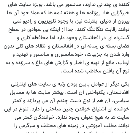
کننده ی چندانی ندارند، سانسور می باشد. بويژه سايت های
خبرگزاری ها، روزنامه ها و هفته نامه ها که عملا خود آن ها
بيرون از دنيای اينترنت نيز، با وجود تلويزيون و راديو نمی
توانند رقابت تنگاتنگ کنند. جدا از اينکه بی سوادی در سطح
گسترده ای در افغانستان وجود دارد اما محافظه کاری و
فضای بسته ی رسانه ای در افغانستان و انتقاد های کلی بدون
وارد شدن به جزييات، خودسانسوری و سانسور و تهديد و
ارعاب، مانع از تهيه ی اخبار و گزارش های داغ و سرزنده و به
تبع آن يافتن مخاطب شده است.
يکی ديگر از عوامل پايين بودن رتبه ی سايت های اينترنتی
افغانستان، يکنواختی آن است. بيشتر سايت ها به مسايل
سياسی، آن هم از نوع دست چندم آن می پردازند و کمتر
خواننده ای اشتياق خواندن چنين مباحثی را دارد. تنوع در اين
سايت ها به هيچ عنوان وجود ندارد. خوانندگان کمتر می
توانند مطلب آموزشی در زمينه های مختلف و سرگرمی را