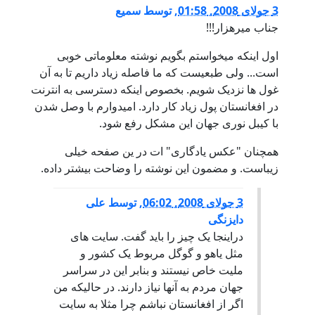
3 جولای 2008, 01:58
,
توسط
سمیع
جناب میرهزار!!!
اول اینکه میخواستم بگویم نوشته معلوماتی خوبی
است... ولی طبعیست که ما فاصله زیاد داریم تا به آن
غول ها نزدیک شویم. بخصوص اینکه دسترسی به انترنت
در افغانستان پول زیاد کار دارد. امیدوارم با وصل شدن
با کیبل نوری جهان این مشکل رفع شود.
همچنان "عکس یادگاری" ات در ین صفحه خیلی
زیباست. و مضمون این نوشته را وضاحت بیشتر داده.
3 جولای 2008, 06:02
,
توسط
علی
دایزنگی
دراینجا یک چیز را باید گفت. سایت های
مثل یاهو و گوگل مربوط یک کشور و
ملیت خاص نیستند و بنابر این در سراسر
جهان مردم به آنها نیاز دارند. در حالیکه من
اگر از افغانستان نباشم چرا مثلا به سایت