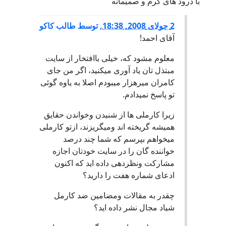
با درود های گرم و صمیمانه
2 جولای 2008, 18:38
,
توسط
طالب کاکو
آقای احمد!
معلوم مشود که، خیلی باافتخار از سایت
مبتذل تان یاد آوری میکنید، اگر من جای
کامران میرهزار میبودم اصلا به یاوه گوئی
تو پاسخ نمیدادم.
زیرا کارملی ها از شنیدن وخواندن حقایق
همیشه گریخته اند ومیگریزند، ازتو کارملی
میخواهم بپرسم که شما چند درصد
خواننده گان را در سایت خودتان اجازه
مشارکت ونظردهی داده اید که اکنون
ادعای شماره هفت را دارید؟
چقدر به مقالات ومضامین ضد کارمل
شیاد مجال نشر داده اید؟