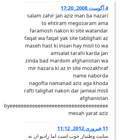
4 آگوست 2008, 17:20
salam zahir jan aziz man ba nazari
to ehtiram megozaram ama
faramosh nakon ki site watandar
faqat wa faqat yak site tablighati az
maseh hast ki insan hay misli to wa
amsalat tarahi karda jan
zinda bad mardom afghanistan wa
mir hazara ki az in site mozakhraf
name naborda
nagofta namanad aziz aga khoda
rafti talighat nakon dar jameai misli
afghanistan
byeeeeeeeeeeeeeeeeeeeeeeeeeeeeeeeeeee
mesah yarat aziz
11 فبروری 2012, 11:12
سایت وطندار خوب است اما رادیو ان نه