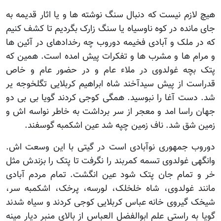
هیچ لازم نیست که دنبال سنگ نوشته ها و یا اثار قدیمه به
جای مانده در کوه ناوسیاه یا سنگ زارک بگردیم تا کشف کنیم
که در ملک و آبادی فخیمه دوروب چه رخدادهای در آئین ها
و مرام ها و مشرب ها و تفکرات پیش امده است. همین که
پتک بچه غولدوی در ملاء عام و در حضور عام و خاص
قدراست از پیش سیدآخند شاه ابراهیم کربلایی تگلخوجه یر
شد. دست آغا را نبوسید. همگی کوجی کردند گویا بی بی دو
جهان راسا امد و معجر از سر برداشت به خاطر نواسه اش و
زمین شق شد. ناف زمین چپه شد عین اشکمبه گوسفند.
دوروب جمهوری نوآبادی است در گیتی با این وسعت اش.
وانگهی غولدوی تسمه کمربند را نگرفت تا پتک را بزندش مثل
خر و تمام جان پتک شود عین انگشت. تمام مردم آبادی
مانند غولدوی، شاه خلخلک، لورسه، پرخک، اشکمبه سر،
شیخک گیروی خانه عباس کربلایی کوجی کردند و سیاه شدند
گویا به راستی علم ابوالفضل العباس از بالای منبر دیار مینه