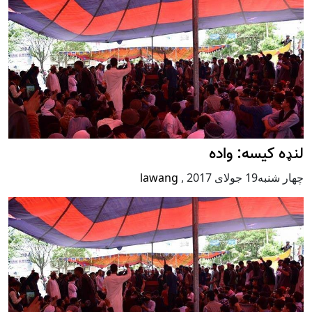
لنډه کیسه: واده
چهار شنبه19 جولای 2017
,
lawang