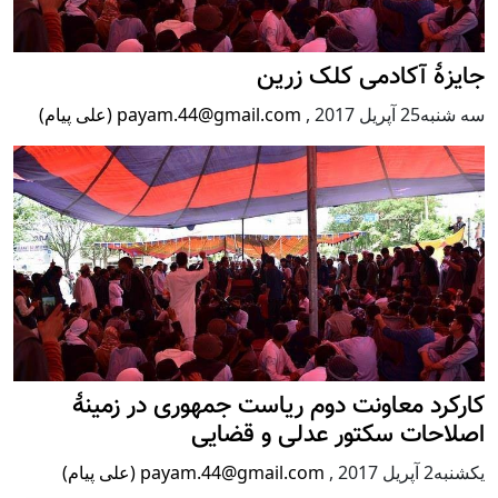
جایزۀ آکادمی کلک زرین
سه شنبه25 آپریل 2017
,
payam.44@gmail.com (علی پیام)
کارکرد معاونت دوم ریاست جمهوری در زمینۀ
اصلاحات سکتور عدلی و قضایی
يكشنبه2 آپریل 2017
,
payam.44@gmail.com (علی پیام)