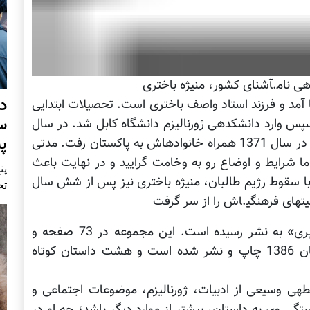
ری
د
در شهر كابل به دنیا آمد و فرزند استاد واصف باختری است. تحصیلات ابتدایی
س
و لیسه را در لیسه عالی ملالی به پایان رساند. سپس وارد دانشکده‪ی ژورنالیزم دانشگاه كابل شد. در سال
پ
1370 لیسانس گرفت و با شروع جنگ‪های داخلی در سال 1371 همراه خانواده‪اش به پاكستان رفت. مدتی
، اما شرایط و اوضاع رو به وخامت گرایید و در نهایت باعث
پنج 
 با سقوط رژیم طالبان، منیژه باختری نیز پس از شش سال
تح
فت
از او، یك مجموعه داستان تحت عنوان «سه پری» به نشر رسیده است. این مجموعه در 73 صفحه و
1000 نسخه از سوی انتشارات پرنیان در زمستان 1386 چاپ و نشر شده است و هشت داستان كوتاه
نوشته‪ها و فعالیت‪های فرهنگی منیژه باختری حیطه‪ی وسیعی از ادبیات، ژورنالیزم، موضوعات اجتماعی و
امل میشود، اما به نظر میرسد دلبستگی وی به داستان، بیشتر از موارد دیگر باشد؛ چه او در