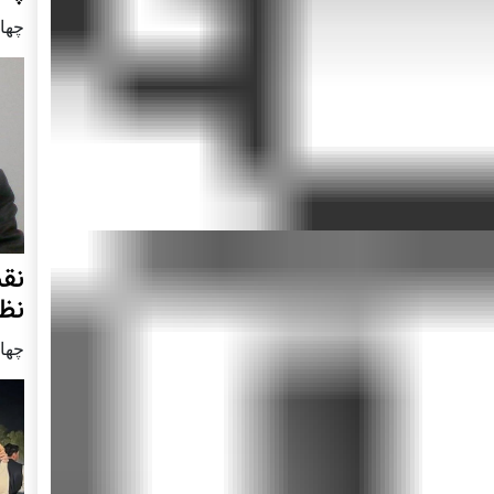
چهار شنب
نق
نظ
چهار شنب