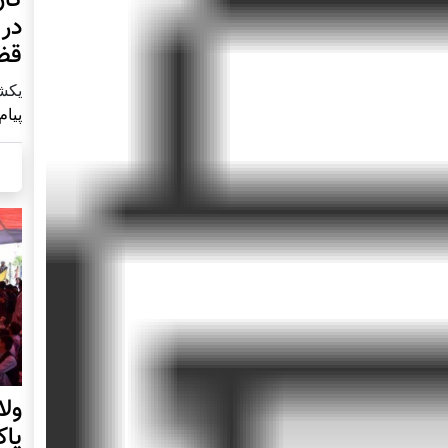
در 
قض
يكشنبه2 آ
پیام
ول
پا