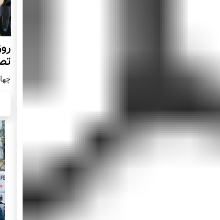
روز
تص
چهار شن