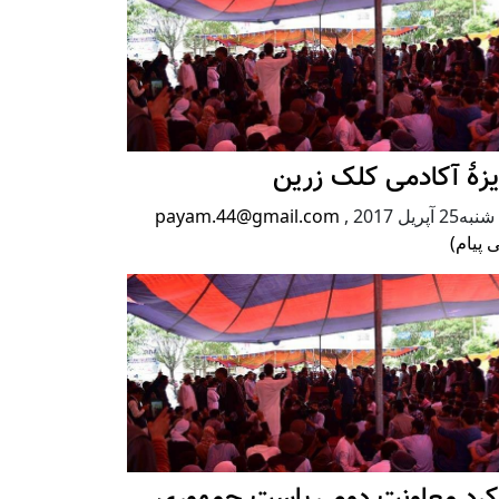
زۀ آکادمی کلک زرین
2 آپریل 2017
,
payam.44@gmail.com
 پیام)
رکرد معاونت دوم ریاست جمهوری