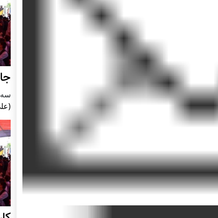
جای
سه شنبه5
(علی
کا