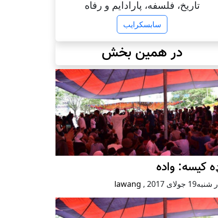
تاریخ، فلسفه، پارادایم و رفاه
سابسکرایب
در همین بخش
ه کیسه: واده
ه19 جولای 2017
,
lawang