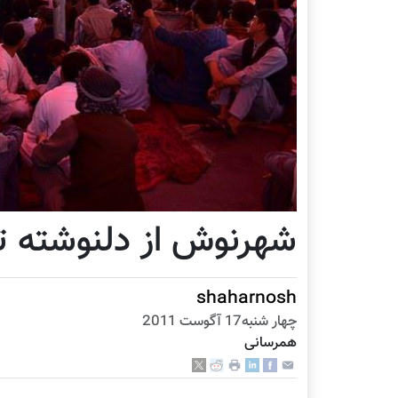
شهرنوش از دل‪نوشته تا نقد داستان
shaharnosh
چهار شنبه17 آگوست 2011
همرسانی