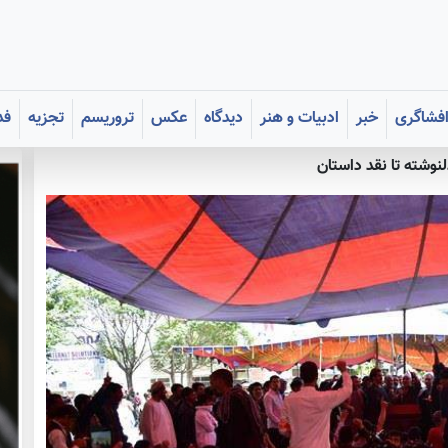
فشاگری
خبر
ادبیات و هنر
دیدگاه
عکس
تروریسم
تجزیه
فد
ان