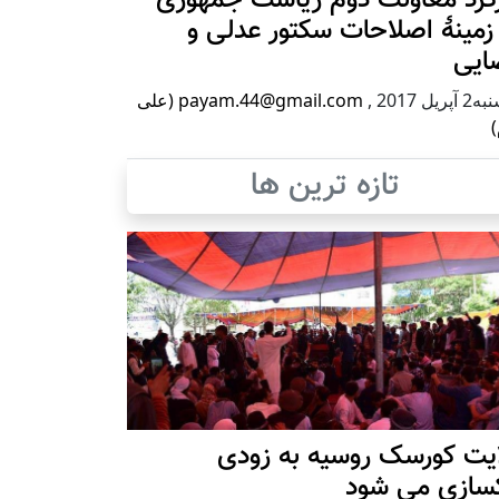
زمینۀ اصلاحات سکتور عدلی و
ایی
پریل 2017
,
payam.44@gmail.com (علی
)
تازه ترین ها
ایت کورسک روسیه به زودی
کسازی می شود