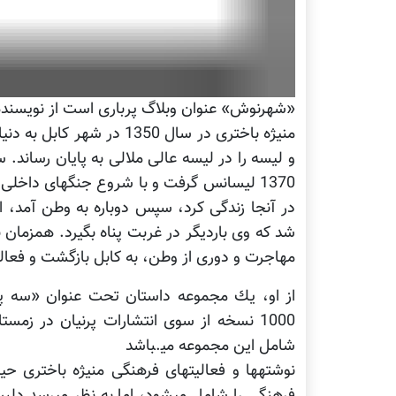
«شهرنوش» عنوان وبلاگ پرباری است از نویسنده‪ی نام‪آشنای کشور، منیژه باخت.
منیژه باختری در سال 1350 
در آن‪جا زندگی کرد، سپس دوباره به وطن آمد
شد که وی باردیگر در غربت پناه بگیرد. همزمان
مهاجرت و دوری از وطن، به کابل بازگشت و فعالیت‪های فرهنگی‪اش را از سر گر.
شامل این مجموعه می‪باشد.
فرهنگی را ش‪‪