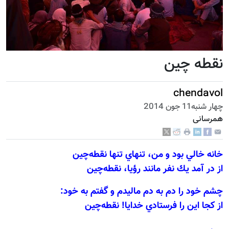
نقطه چین
chendavol
چهار شنبه11 جون 2014
همرسانی
خانه خالي بود و من، تنهاي تنها نقطه‌چين
از در آمد يك نفر مانند رؤيا، نقطه‌چين
چشم خود را دم به دم ماليدم و گفتم به خود:
از كجا اين را فرستادي خدايا! نقطه‌چين