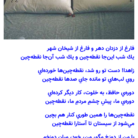
فارغ از دزدان دهر و فارغ از شيخان شهر
يك شب اين‌جا نقطه‌چين و يك شب آن‌جا نقطه‌چين
زاهدا! دست تو رو شد، نقطه‌چين‌ها خورده‌اي
روي لب‌هاي تو مانده جاي صدها نقطه‌چين
دوره‌ي حافظ، به خلوت، كار ديگر كرده‌اي
دوره‌ي ما، پيشِ چشمِ مردمِ ما، نقطه‌چين
نقطه‌چين‌ها را همين طوري كنار هم بچين
مي‌شود از سيستان تا آستارا نقطه‌چين
با من از دوزخ مگو، من، خود، ميان دوزخم