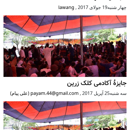
چهار شنبه19 جولای 2017
,
lawang
جایزۀ آکادمی کلک زرین
سه شنبه25 آپریل 2017
,
payam.44@gmail.com (علی پیام)