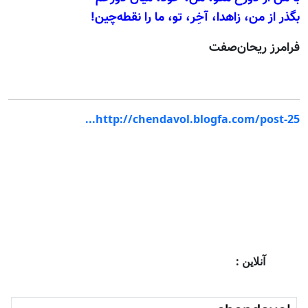
بگذر از من، زاهدا، آخِر، تو، ما را نقطه‌چين!
فرامرز ريحان‌صفت
http://chendavol.blogfa.com/post-25...
آنلاین :