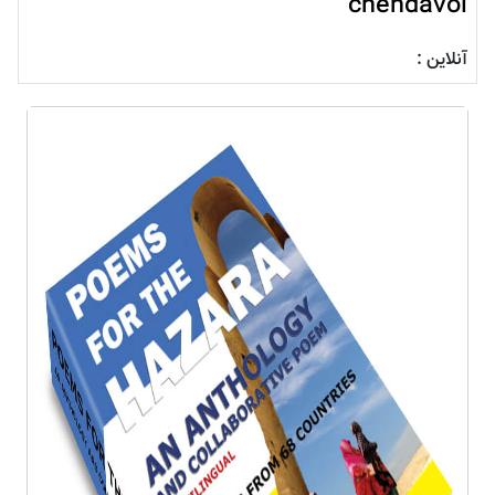
chendavol
آنلاین :