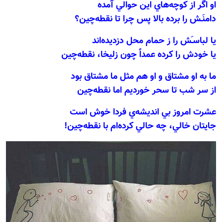
او اگر از كوچه‌هاي اين حوالي آمده
دامنَـش را برده بالا پس چرا تا نقطه‌چين؟
يا لباسـَش را ز حمام محل دزديده‌اند
يا خودش را كرده عمداً چون زليخا، نقطه‌چين
ما به او مشتاق و او هم مثل ما مشتاق بود
از سر شب تا سحر خورديم اما نقطه‌چين
عشرت امروز بي انديشه‌ي فردا خوش است
جايتان خالي، چه حالي كرده‌ام با نقطه‌چين!