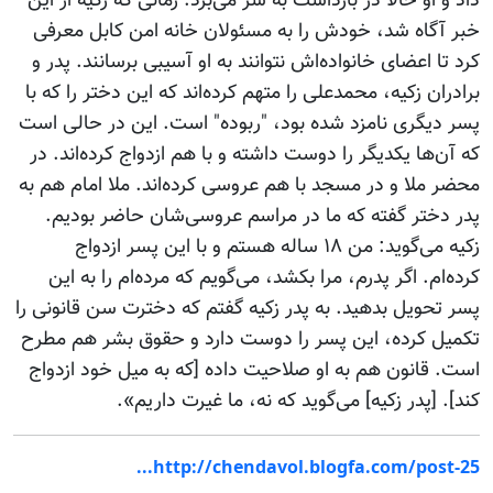
داد و او حالا در بازداشت به سر می‌برد. زمانی که زکیه از این
خبر آگاه شد، خودش را به مسئولان خانه امن کابل معرفی
کرد تا اعضای خانواده‌اش نتوانند به او آسیبی برسانند. پدر و
برادران زکیه، محمدعلی را متهم کرده‌اند که این دختر را که با
پسر دیگری نامزد شده بود، "ربوده" است. این در حالی است
که آن‌ها یکدیگر را دوست داشته و با هم ازدواج کرده‌اند. در
محضر ملا و در مسجد با هم عروسی کرده‌اند. ملا امام هم به
پدر دختر گفته که ما در مراسم عروسی‌شان حاضر بودیم.
زکیه می‌گوید: من ۱۸ ساله هستم و با این پسر ازدواج
کرده‌ام. اگر پدرم، مرا بکشد، می‌گویم که مرده‌ام را به این
پسر تحویل بدهید. به پدر زکیه گفتم که دخترت سن قانونی را
تکمیل کرده، این پسر را دوست دارد و حقوق بشر هم مطرح
است. قانون هم به او صلاحیت داده [که به میل خود ازدواج
کند]. [پدر زکیه] می‌گوید که نه، ما غیرت داریم».
http://chendavol.blogfa.com/post-25...