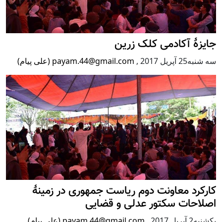
جایزۀ آکادمی کلک زرین
سه شنبه25 آپریل 2017
,
payam.44@gmail.com (علی پیام)
کارکرد معاونت دوم ریاست جمهوری در زمینۀ
اصلاحات سکتور عدلی و قضایی
يكشنبه2 آپریل 2017
,
payam.44@gmail.com (علی پیام)