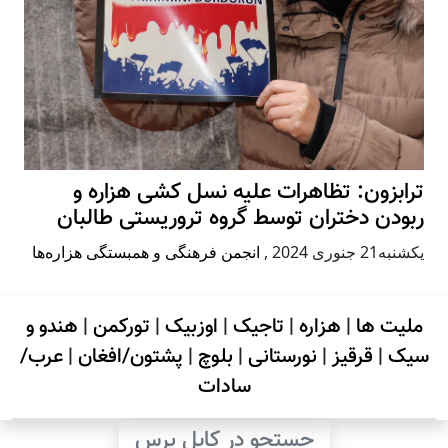
ترابزون: تظاهرات علیه نسل کشی هزاره و
ربودن دختران توسط گروه تروریستی طالبان
يكشنبه21 جنوری 2024
,
انجمن فرهنگی و همبستگی هزاره‌ها
ملیت ها
|
هزاره
|
تاجیک
|
اوزبیک
|
تورکمن
|
هندو و
سیک
|
قرقیز
|
نورستانی
|
بلوچ
|
پشتون/افغان
|
عرب/
سادات
جستجو در کابل پرس