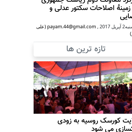
زمینۀ اصلاحات سکتور عدلی و
ایی
پریل 2017
,
payam.44@gmail.com (علی
)
تازه ترین ها
ایت کورسک روسیه به زودی
کسازی می شود