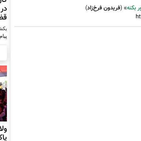
در 
 بکنه
» (
فریدون فرخ‌زاد
)
قض
h
يكشنبه2 آ
پیام
ول
پا