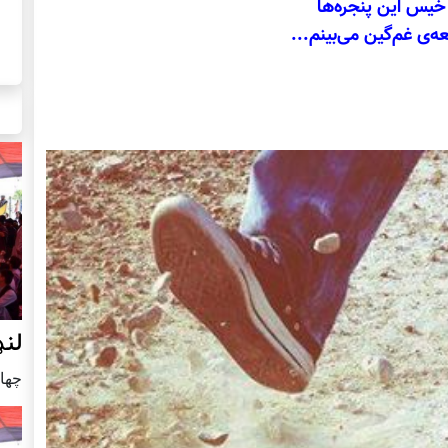
خیس این پنجره‌ها
‌ی غم‌گین می‌بینم...
لنډ
چهار شنب