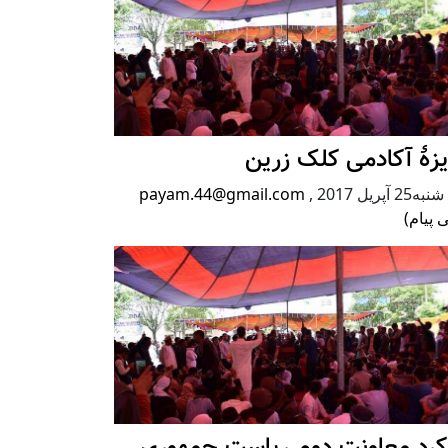
زۀ آکادمی کلک زرین
2 آپریل 2017
,
payam.44@gmail.com
 پیام)
رکرد معاونت دوم ریاست جمهوری