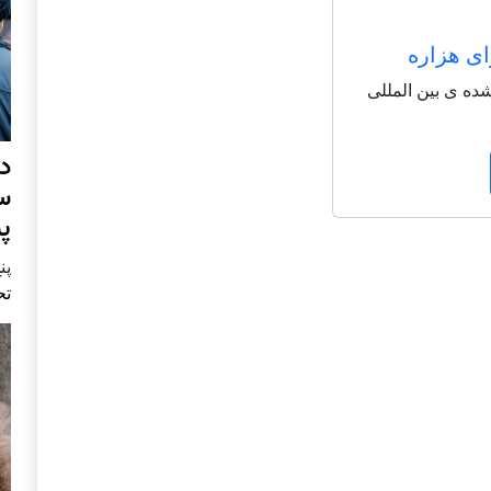
ای هزاره
شاعر شناخته شده ی بین المللی
د
س
پ
پنج 
تح