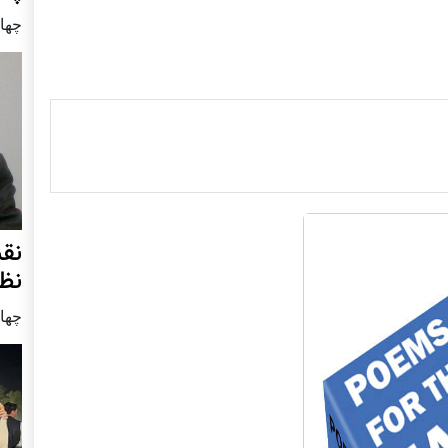
چهار شنب
نق
نظ
چهار شنب