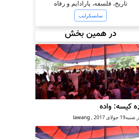
تاریخ، فلسفه، پارادایم و رفاه
سابسکرایب
در همین بخش
ه کیسه: واده
ه19 جولای 2017
,
lawang