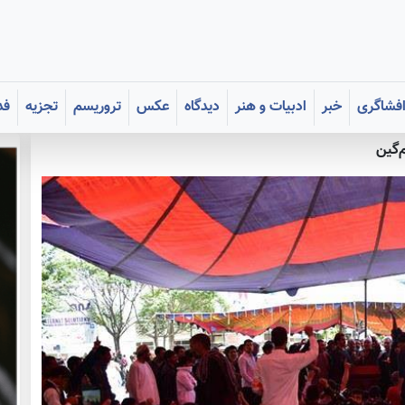
فشاگری
خبر
ادبیات و هنر
دیدگاه
عکس
تروریسم
تجزیه
فد
‌گین