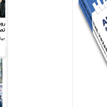
روز
تص
چهار شن