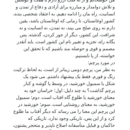
و تلاش دوامدار و مبارزه برای آزادی و دفاع از تمدن و
انسانیت، راه مان را ادامه دهیم. به اعتقاد شخصی بنده،
کشور اوغانستان، تا زمانی که اوغانستان باشد، یقین
دارم نه روی صلح می بیند، نه تمدن، نه انسانیت و نه
شرافت. این کشور، دیگر از جور کردن، گذشته. پس
یگانه راه، تجزیه و تغییر نام این کشور است. باید آنقدر
مصمم و قوی و حوصله مند باشیم که تا تحقق این
خواسته، از پا نایستیم.
در مورد پرچم:
به نظر من، پرچم دومی زیباتر از است. به لحاظ ترکیت
رنگ و فورم. فقط یک پیشنهاد داشتم. می شود یک
شکل یا سمبول خورشید، در وسط یا گوشه و کنار
پرچم گذاشت؟ به چند دلیل: اول؛ خراسان خود به
معنای خورشید یا طلوع گاه افتاب است. دوم؛ سمبول
خورشید، به معنای روشنایی است. سوم؛ خورشید در
این پرچم این معنا را می رساند که دیگر آفتاب ما طلوع
کرد و از این پس، تاریکی وجود ندارد. تاریکی که
حاکمان و قبایل متأسفانه اصلاح ناپذیر و متحجر پشتون،