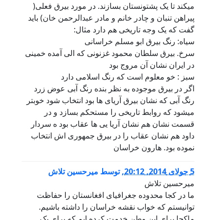
میکند تا یک پشتونستان بسازند. در مورد بیرق فعلی(
پیراهن تنبان و چادر خانم و مادر عبدالرحمن خان) باید
گفت که یک وجه تاریخی هم دارد مثال:
سیاه: رنگ بیرق ابو مسلم خراسانی
سرخ. بیرق سلطان محمود غزنونی که الی آمده خمینی
در ایران نشان آن مروج بود
سبز : خو معلوم است که رنگ اسلامی دارد
اگر در بیرق موجوده به نظر بنده رنگ آبی عوض زرد
رنگ آبی که نشان بیرق آریای ها بود انتخاب شود خوبتر
میشود که روابط تاریخی را مستحکم بسازد و در
قسمت نشان هم نشان آریا یی ها عقاب بود ه سردار
داود هم نشان عقاب را در بیرق جمهوری اش انتخاب
نموده بود. هارون خراسان
5 جولای 2014, 20:12
,
توسط
میرحسین تلاش
میرحسین تلاش
ما در کجا محدوده جغرافیای افغانستان را حفاظت
توانیستم که خواب نقشه خراسان را داشته باشیم.
ماکجا برای این وطن خدمت کرده ایم که برای یک