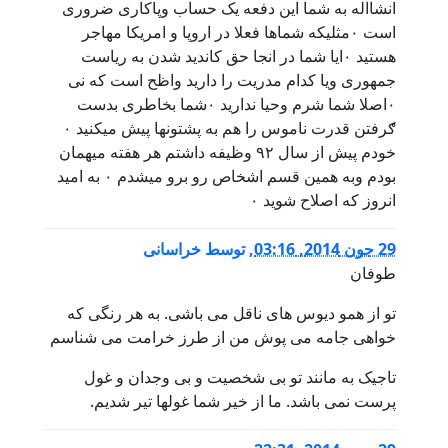
انشااله به شما این دفعه یک حساب وپاکاری ضروری
است ۰مثلیکه شماها فعلا در اروپا و امریکا مهاجر
هستید ۰ایا شما در انجا حق کاندید شدن به ریاست
جمهوری ویا کدام مدریت را دارید واظح است که نی
۰اصلا شما شرم وحیا ندارید ۰شما بخاطری بدست
ګرفتن قدرت ناموس را هم به پشتونها پیش میکنید ۰
خودم پیش از سال ۹۲ وظیفه داشتم هر هفته میهمان
بودم وبه همین قسم اشخاص رو برو میشدم ۰ به امید
انروز که اصلاح شوید ۰
29 جون 2014, 03:16
,
توسط
خراسانی
طوفان
تو از همو دیوس های ناقل می باشی. به هر رنگی که
خواهی جامه می پوش من از طرز خرامت می شناسم
تاجیک به مانند تو بی شخصیت و بی وجدان و غول
پرست نمی باشد. ما از خیر شما غولها تیر شدیم.