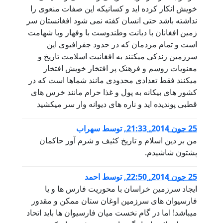
خویش انکار کرده اید و کسانیکه این صفات منعوی را
نداشته باشد حتی انسان کفته نمی شود افغانستان سر
زمین افغانان با دیانت وطندوست با وفهار وبا شهامت
است و تمام مردمان که در حدود جفرافیوی این
سرزمین زندکی میکنند به افغانیت اسلامت تاریخ و
معنویات روسم و فرهنک پر افتخار خویش افتخار
میکنند فقط تعدادی محدودی مانند شماها است که در
کشور های بیکانه به پول و غذا حرام مانند خرس های
قطبی پوندیده اید و ناره های دیوانه وار سر میکشید
25 جون 2014, 21:33
,
توسط
سهراب
من بر دین اسلام و تاریخ کثیف و شرم آور حاکمان
پشتون شاشیدم.
25 جون 2014, 22:50
,
توسط
احمد
ایجاد سرزمین خراسان با محوریت فارس ها و یا
فارسیوان های سرزمین اوغان ستان ممکن و مقدور
میباشد! اما در گام نخست میان فارسیوان ها باید اتحاد