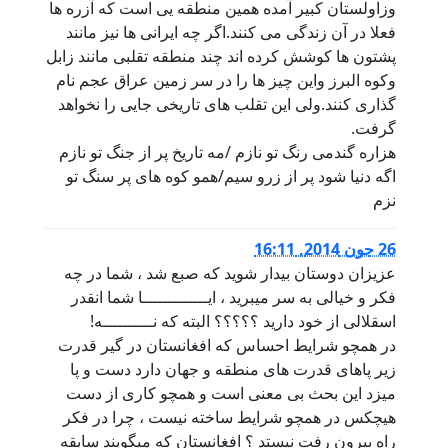
وزاولستان کبیر آمده همین منطقه یی است که آزره ها
فعلا در آن زندگی می کنند.اگر چه ایرانی ها نیز مانند
پشتون ها کوشش کرده اند چند منطقه تقلبی مانند زابل
وکوه البرز واین چیز ها را در سر زمین عراق عجم نام
گذاری کنند.ولی این تقلب های تاریخی جایی را نخواهد
گرفت.
هزاره گندمی رنگ تو نازم /مه تاریخ پر از جنگ تو نازم
اگه دنیا شود پر از زرو سیم/همو کوه های پر سنگ تو
نزم
26 جون 2014, 16:11
عزیزان دوستان بیدار شوید که صبع شد ، شما در چه
فکر و خیالی به سر میبرید ، ایـــــــــــــا شما انقدر
اسقلالی از خود دارید ؟؟؟؟؟ البته که نــــــــــه!
در همچو شرایط احساس که افغانستان در گیر قدرت
زیر پاهای قدرت های منطقه و جهان دارد دست و پا
میزد این بحث بی معنی است و همچو کاری از دست
هیچکس در همچو شرایط ساخته نیست ، چرا در فکر
راه بیرون رفت نیستد ؟ افغانستان که میگویند سابقه