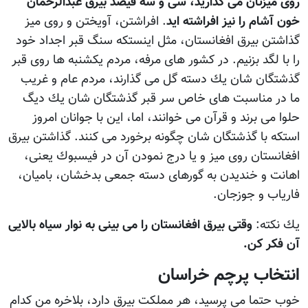
روى ميزتان مى گذاريد، سى و سه فيصد بيرق عبدالرحمان
خون آشام را نيز افراشته ايد
. افراشتن، آويختن و روى ميز
گذاشتن بيرق افغانستان، مثل اينستكه سنگ قبر اجداد خود
را با لگد بزنیم. در كشور هاى مرفه، مردم يكشنبه ها روى قبر
گذشتگان شان يك دسته گل مى گذارند، مردم عام و غريب
ما در مناسبت هاى خاص سر قبر گذشتگان شان يك ديگ
حلوا مى برند و قرآن مى خوانند، اما، اين با جوانان امروز
استكه با گذشتگان شان چگونه برخورد مى كنند. گذاشتن بيرق
افغانستان روى ميز و يا درج نمودن آن در فيسبوك يعنى،
اهانت و خندیدن به گورهاى دسته جمعى بدخشان، باميان،
فارياب و جوزجان.
يك نكته:
وقتى بيرق افغانستان را مى بينى به نوار سياه بالايى
آن فكر كن.
انتخاب پرچم خراسان
خوب حتما مى پرسيد، هر مملكت بيرق دارد، بلاخره من كدام