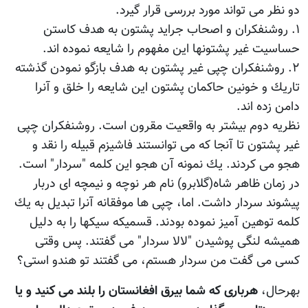
دو نظر مى تواند مورد بررسى قرار گيرد.
١. روشنفكران و اصحاب جرايد پشتون به هدف كاستن
حساسيت غير پشتونها اين مفهوم را شايعه نموده اند.
٢. روشنفكران چپى غير پشتون به هدف بازگو نمودن گذشته
تاريك و خونين حاكمان پشتون اين شايعه را خلق و آنرا
دامن زده اند.
نظريه دوم بيشتر به واقعيت مقرون است. روشنفكران چپى
غير پشتون تا آنجا كه مى توانستند فاشيزم قبيله را نقد و
هجو مى كردند. يك نمونه آن هجو اين كلمه "سردار" است.
در زمان ظاهر شاه(گلابرو) نام هر نوچه و نيمچه اى دربار
پيشوند سردار داشت. اما، چپى ها موفقانه آنرا تبديل به يك
كلمه توهين آميز نموده بودند. قسميكه سيكها را به دليل
هميشه لنگى پوشيدن "لالا سردار" مى گفتند. پس وقتى
كسى مى گفت من سردار هستم، مى گفتند تو هندو استى؟
بهرحال،
هربارى كه شما بيرق افغانستان را بلند مى كنيد و يا