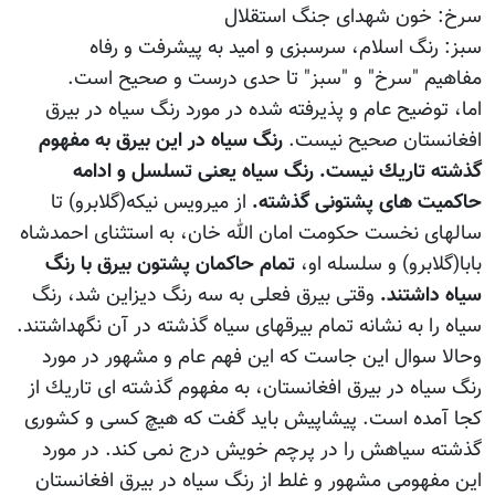
سرخ: خون شهداى جنگ استقلال
سبز: رنگ اسلام، سرسبزى و اميد به پيشرفت و رفاه
مفاهيم "سرخ" و "سبز" تا حدى درست و صحيح است.
اما، توضيح عام و پذيرفته شده در مورد رنگ سياه در بيرق
افغانستان صحيح نيست.
رنگ سياه در اين بيرق به مفهوم
گذشته تاريك نيست. رنگ سياه يعنى تسلسل و ادامه
حاكميت هاى پشتونى گذشته.
از ميرويس نيكه(گلابرو) تا
سالهاى نخست حكومت امان الله خان، به استثناى احمدشاه
بابا(گلابرو) و سلسله او،
تمام حاكمان پشتون بيرق با رنگ
سياه داشتند.
وقتى بيرق فعلى به سه رنگ ديزاين شد، رنگ
سياه را به نشانه تمام بيرقهاى سياه گذشته در آن نگهداشتند.
وحالا سوال اين جاست كه اين فهم عام و مشهور در مورد
رنگ سياه در بيرق افغانستان، به مفهوم گذشته اى تاريك از
كجا آمده است. پيشاپيش بايد گفت كه هيچ كسى و كشورى
گذشته سياهش را در پرچم خويش درج نمى كند. در مورد
اين مفهومى مشهور و غلط از رنگ سياه در بيرق افغانستان