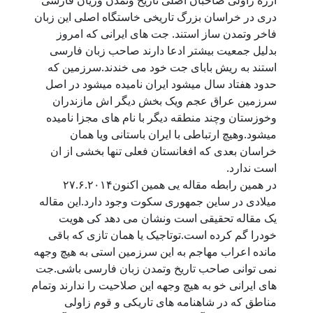
آزره زاولی صاحبان اصلی تاریخ وتمدن وزیان فارسی
دری در خراسان بزرگ تاریخی خاستگاه اصلی این زبان
فاخر وتمدن ساز استند. جت های ایرانی که امروز
بدلیل جمعیت بیشتر ادعا دارند صاحب زبان فارسی
استند به ریش بابای جت خود می خندند.سرزمین که
حدود هفتاد سال میشود ایران نامیده میشود در اصل
سرزمین عراق عجم ویک بخش دیگر اش مازندران
وخوزستان وچند منطقه دیگر با نام های مجزا نامیده
میشود.وهیچ ارتباطی با ایران باستانی ویا همان
خراسان بعدی که افغانستان فعلی تنها بخشی از ان
است ندارد.
در همین رابطه مقاله یی همین اکنون۲۷.۶.۲۰۱۴
میلادی در ساین جمهوری سکوت وجود دارد.این مقاله
یک مقاله تحقیقی است ونشان می دهد کی هویت
خودرا گم کرده است.توتاجیک یا همان تازی که باقی
مانده اعراب مهاجم به این سرزمین استی به هیچ وجهه
نمی توانی صاحب تاریخ وتمدن زبان فارسی باشی.جت
های ایرانی خو به هیچ وجهه این صلاحیت را ندارند وتمام
مناطق که در شاهنامه های تاریکی و قوم زاولی