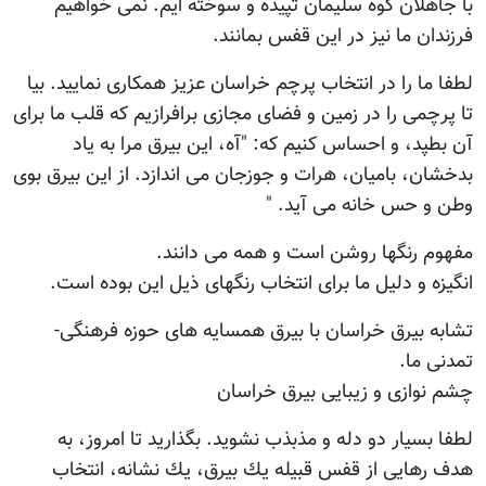
با جاهلان كوه سليمان تپيده و سوخته ايم. نمى خواهيم
فرزندان ما نيز در اين قفس بمانند.
لطفا ما را در انتخاب پرچم خراسان عزيز همكارى نماييد. بيا
تا پرچمى را در زمين و فضاى مجازى برافرازيم كه قلب ما براى
آن بطپد، و احساس كنيم كه: "آه، اين بيرق مرا به ياد
بدخشان، باميان، هرات و جوزجان مى اندازد. از اين بيرق بوى
وطن و حس خانه مى آيد. "
مفهوم رنگها روشن است و همه می دانند.
انگيزه و دليل ما براى انتخاب رنگهاى ذيل اين بوده است.
تشابه بيرق خراسان با بيرق همسايه هاى حوزه فرهنگى-
تمدنى ما.
چشم نوازى و زيبايى بيرق خراسان
لطفا بسيار دو دله و مذبذب نشويد. بگذاريد تا امروز، به
هدف رهايى از قفس قبيله يك بيرق، يك نشانه، انتخاب