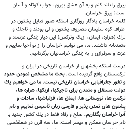
بيرق را بلند كنم و به آن عشق بورزم. جواب كوتاه و آسان
است: بيرق خراسان.
كلمه خراسان يادگار روزگارى استكه هنوز قبايل پشتون در
اطراف كوه سليمان مصروف پشتون والى بودند و تاجك و
ترك (هزاره، ايماق، ازبك وتركمن) اين ديار زندگى عزتمند و
متمدنانه داشتند. ما، مى توانيم خراسان را از نو أحيا نماييم و
عزت و سرفرازى را به زندگى خراسانيان برگردانيم.
درست استكه بخشهاى از خراسان تاريخى در ايران و
تركمنستان واقع گرديده است.
بحث ما مشخص نمودن حدود
و ثغور جغرافيايى خراسان تاريخى نيست. ما مى خواهيم يك
دولت مستقل و متمدن براى تاجيكها، ازبكها، هزاره ها،
تركمن ها، نورستانى ها، ايماق ها، قزلباشها، سادات و
پشتون هاى تمدن پذير و فارسى زبان تأسيس نماييم و نام
آنرا خراسان بگذاريم.
صلح و رفاه فقط در يك كشور جديد با
نام خراسان ممكن و ميسر است. ما، سه قرن در همقفسى