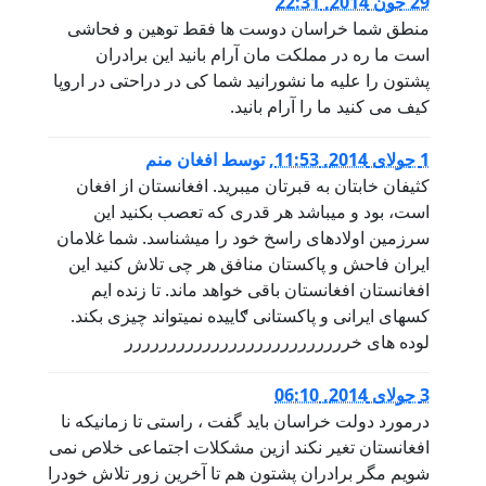
29 جون 2014, 22:31
منطق شما خراسان دوست ها فقط توهین و فحاشی
است ما ره در مملکت مان آرام بانید این برادران
پشتون را علیه ما نشورانید شما کی در دراحتی در اروپا
کیف می کنید ما را آرام بانید.
1 جولای 2014, 11:53
,
توسط
افغان منم
کثیفان خابتان به قبرتان میبرید. افغانستان از افغان
است، بود و میباشد هر قدری که تعصب بکنید این
سرزمین اولادهای راسخ خود را میشناسد. شما غلامان
ایران فاحش و پاکستان منافق هر چی تلاش کنید این
افغانستان افغانستان باقی خواهد ماند. تا زنده ایم
کسهای ایرانی و پاکستانی ګاییده نمیتواند چیزی بکند.
لوده های خرررررررررررررررررررررررررر
3 جولای 2014, 06:10
درمورد دولت خراسان باید گفت ، راستی تا زمانیکه نا
افغانستان تغیر نکند ازین مشکلات اجتماعی خلاص نمی
شویم مگر برادران پشتون هم تا آخرین زور تلاش خودرا