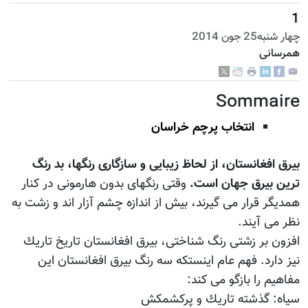
1
چهار شنبه25 جون 2014
همرسانی
Sommaire
انتخاب پرچم خراسان
بيرق افغانستان، از لحاظ زيبايى و سازگارى رنگها، بد رنگ
ترين بيرق جهان است.
وقتى رنگهاى بدون هارمونى در كنار
همديگر قرار مى گيرند، بيش از اندازه چشم آزار اند و زشت به
نظر مى آيند.
افزون بر زشتى رنگ شناختى، بيرق افغانستان تاريخ تاريك
نيز دارد. فهم عام اينستكه سه رنگ بيرق افغانستان اين
مفاهيم را بازگو مى كند:
سياه: گذشته تاريك و پركشمكش