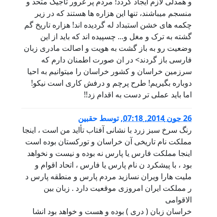
و همدلی لازم ایجاد گردد! مردم پر غرور تاجیک متحد و
منسجم میباشند، تنها این هزاره ها هستند که در زیر
چکمه های خشن استبداد له گردیده اند! هزاره تاریخ گم
گشته به ترک و مغل و... چسپیده اند که باید از این
وضعیت رو به باز گشت به هویت و اصالت مادری زبان
فارسی باز گردند> در ان صورت اطمنان دارم که
سرزمین خراسان و کشور خراسان را میتوانیم به احیا
دوباره بگیریم! طرح پرچم و درفش کاری است نیکو!
اما باید عملی تر دست به اقدام زد!!
26 جون 2014, 07:18
,
توسط
حقبین
رنگ سرخ سبز زرد با نشانی آفتاب تأاید من است ، اینجا
مملکت نام تاریخی آن خراسان و تورکستان بوده است
اینجا مملکت فارس یا پارس نه بوده و نیست و نخواهد
بود ، با پیشکرد ن نام پارس یا فارس ، اتحاد اقوام و
ملیت هارا ویران نسازید مردم پارس و منطقه پارس د
ر مملکت ایران امروزی موقعیت دارد . زبان بین
الاقوامی
خراسان زبان ( دری ) بوده و هست و خواهد بود انشا