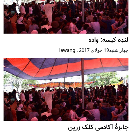
لنډه کیسه: واده
چهار شنبه19 جولای 2017
,
lawang
جایزۀ آکادمی کلک زرین