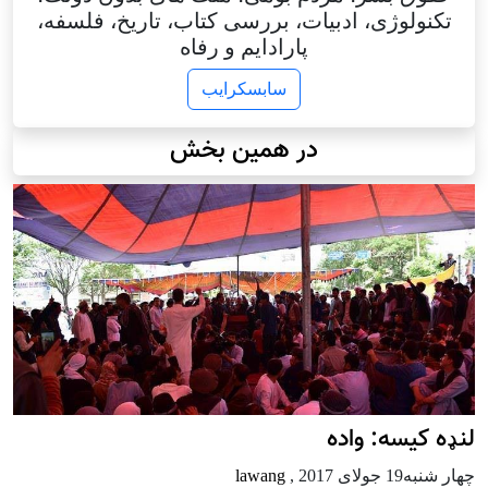
تکنولوژی، ادبیات، بررسی کتاب، تاریخ، فلسفه،
پارادایم و رفاه
سابسکرایب
در همین بخش
لنډه کیسه: واده
چهار شنبه19 جولای 2017
,
lawang