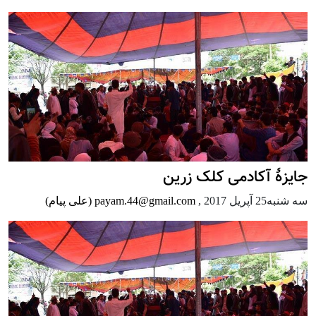
جایزۀ آکادمی کلک زرین
سه شنبه25 آپریل 2017
,
payam.44@gmail.com (علی پیام)