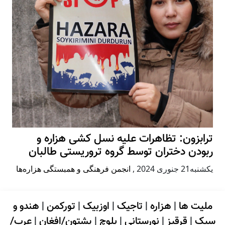
ترابزون: تظاهرات علیه نسل کشی هزاره و
ربودن دختران توسط گروه تروریستی طالبان
يكشنبه21 جنوری 2024
,
انجمن فرهنگی و همبستگی هزاره‌ها
ملیت ها
|
هزاره
|
تاجیک
|
اوزبیک
|
تورکمن
|
هندو و
سیک
|
قرقیز
|
نورستانی
|
بلوچ
|
پشتون/افغان
|
عرب/