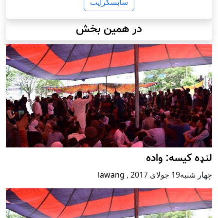
سابسکرایب
در همین بخش
لنډه کیسه: واده
چهار شنبه19 جولای 2017
,
lawang