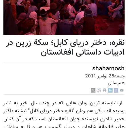
نقره، دختر دریای کابل؛ سکة زرین در
ادبیات داستانی افغانستان
shaharnosh
جمعه25 نوامبر 2011
همرسانی
از شایسته ترین رمان هایی که در چند سال اخیر به نشر
رسیده اند، یکی هم رمان "نقره دختر دریای کابل" نبشته داکتر
حمیرا قادری نویسنده جوان افغانستان است که در آن کنش
های ظالمانة شاهان و دربار، گسست ها و نا به سامانی