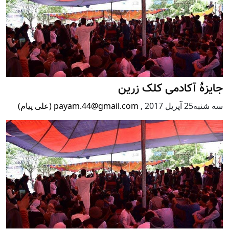
جایزۀ آکادمی کلک زرین
سه شنبه25 آپریل 2017
,
payam.44@gmail.com (علی پیام)